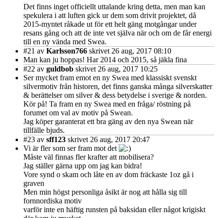
Det finns inget officiellt uttalande kring detta, men man kan
spekulera i att luften gick ur dem som drivit projektet, då
2015-myntet råkade ut för ett helt gäng motgångar under
resans gång och att de inte vet själva när och om de får energi
till en ny vända med Swea.
#21
av
Karlsson766
skrivet 26 aug, 2017 08:10
Man kan ju hoppas! Har 2014 och 2015, så jäkla fina
#22
av
guldbob
skrivet 26 aug, 2017 10:25
Ser mycket fram emot en ny Swea med klassiskt svenskt
silvermotiv från historen, det finns ganska många silverskatter
& berättelser om silver & dess betydelse i sverige & norden.
Kör på! Ta fram en ny Swea med en fråga/ röstning på
forumet om val av motiv på Swean.
Jag köper garanterat ett bra gäng av den nya Swean när
tillfälle bjuds.
#23
av
sff123
skrivet 26 aug, 2017 20:47
Vi är fler som ser fram mot det
Måste väl finnas fler krafter att mobilisera?
Jag ställer gärna upp om jag kan bidra!
Vore synd o skam och låte en av dom fräckaste 1oz gå i
graven
Men min högst personliga åsikt är nog att hålla sig till
fornnordiska motiv
varför inte en häftig runsten på baksidan eller något krigiskt