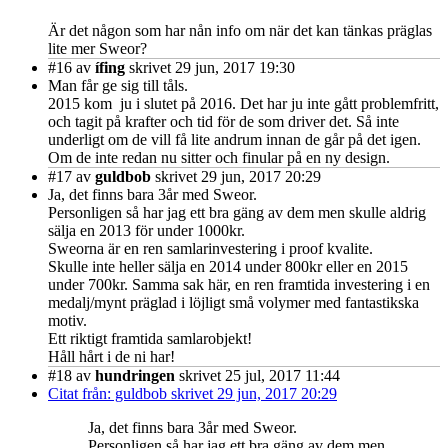
Är det någon som har nån info om när det kan tänkas präglas
lite mer Sweor?
#16
av
ífing
skrivet 29 jun, 2017 19:30
Man får ge sig till tåls.
2015 kom ju i slutet på 2016. Det har ju inte gått problemfritt,
och tagit på krafter och tid för de som driver det. Så inte
underligt om de vill få lite andrum innan de går på det igen.
Om de inte redan nu sitter och finular på en ny design.
#17
av
guldbob
skrivet 29 jun, 2017 20:29
Ja, det finns bara 3år med Sweor.
Personligen så har jag ett bra gäng av dem men skulle aldrig
sälja en 2013 för under 1000kr.
Sweorna är en ren samlarinvestering i proof kvalite.
Skulle inte heller sälja en 2014 under 800kr eller en 2015
under 700kr. Samma sak här, en ren framtida investering i en
medalj/mynt präglad i löjligt små volymer med fantastikska
motiv.
Ett riktigt framtida samlarobjekt!
Håll hårt i de ni har!
#18
av
hundringen
skrivet 25 jul, 2017 11:44
Citat från: guldbob skrivet 29 jun, 2017 20:29
Ja, det finns bara 3år med Sweor.
Personligen så har jag ett bra gäng av dem men