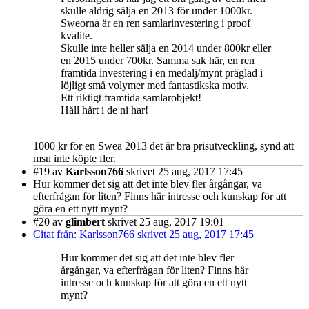
skulle aldrig sälja en 2013 för under 1000kr.
Sweorna är en ren samlarinvestering i proof
kvalite.
Skulle inte heller sälja en 2014 under 800kr eller
en 2015 under 700kr. Samma sak här, en ren
framtida investering i en medalj/mynt präglad i
löjligt små volymer med fantastikska motiv.
Ett riktigt framtida samlarobjekt!
Håll hårt i de ni har!
1000 kr för en Swea 2013 det är bra prisutveckling, synd att
msn inte köpte fler.
#19
av
Karlsson766
skrivet 25 aug, 2017 17:45
Hur kommer det sig att det inte blev fler årgångar, va
efterfrågan för liten? Finns här intresse och kunskap för att
göra en ett nytt mynt?
#20
av
glimbert
skrivet 25 aug, 2017 19:01
Citat från: Karlsson766 skrivet 25 aug, 2017 17:45
Hur kommer det sig att det inte blev fler
årgångar, va efterfrågan för liten? Finns här
intresse och kunskap för att göra en ett nytt
mynt?