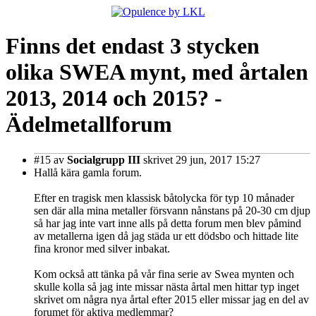
Finns det endast 3 stycken
olika SWEA mynt, med årtalen
2013, 2014 och 2015? -
Ädelmetallforum
#15
av
Socialgrupp III
skrivet 29 jun, 2017 15:27
Hallå kära gamla forum.
Efter en tragisk men klassisk båtolycka för typ 10 månader
sen där alla mina metaller försvann nånstans på 20-30 cm djup
så har jag inte vart inne alls på detta forum men blev påmind
av metallerna igen då jag städa ur ett dödsbo och hittade lite
fina kronor med silver inbakat.
Kom också att tänka på vår fina serie av Swea mynten och
skulle kolla så jag inte missar nästa årtal men hittar typ inget
skrivet om några nya årtal efter 2015 eller missar jag en del av
forumet för aktiva medlemmar?