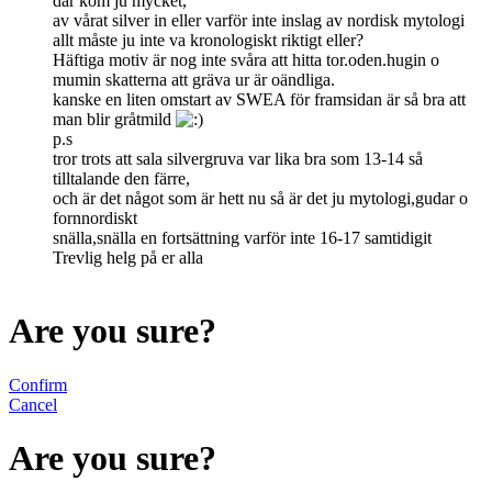
där kom ju mycket,
av vårat silver in eller varför inte inslag av nordisk mytologi
allt måste ju inte va kronologiskt riktigt eller?
Häftiga motiv är nog inte svåra att hitta tor.oden.hugin o
mumin skatterna att gräva ur är oändliga.
kanske en liten omstart av SWEA för framsidan är så bra att
man blir gråtmild
p.s
tror trots att sala silvergruva var lika bra som 13-14 så
tilltalande den färre,
och är det något som är hett nu så är det ju mytologi,gudar o
fornnordiskt
snälla,snälla en fortsättning varför inte 16-17 samtidigit
Trevlig helg på er alla
Are you sure?
Confirm
Cancel
Are you sure?