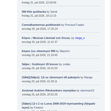
fredag 31, juli 2026, 22:09:56
500 Kilo guldtacka
by
Sarek
fredag 31, juli 2026, 18:12:15
Centralbankernas guldhandel
by
PreciousTrades
torsdag 30, juli 2026, 17:25:24
Köpes : Mexican Libertad och Onzas.
by
mega_n
torsdag 30, juli 2026, 11:41:37
Köpes 1oz silvermynt 999
by
Maestro
onsdag 29, juli 2026, 21:18:45
Säljes : Guldmynt 20 kronor
by
zodiac
onsdag 29, juli 2026, 16:41:53
(Såld)[Säljes]: 3,5 oz silvermynt till paketpris
by
Mange
onsdag 29, juli 2026, 01:39:11
Avslutad Auktion Riksbankens myntpåse
by
slamman23
söndag 26, juli 2026, 20:52:26
[Säljes] 12 x 1 oz Lunar 2008-2019 myntsamling (färgade
mynt)
by
Fantom