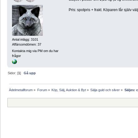
Pris: spotpris + frakt. Köparen får själv vä
Antal inlägg: 3101
Affärsomdömen: 37
Kontakta mig via PM om du har
frågor
Sidor: [
1
]
Gå upp
Ädelmetallforum
»
Forum
»
Köp, Sälj, Auktion & Byt
»
Sälja guld och silver
»
Säljes: 