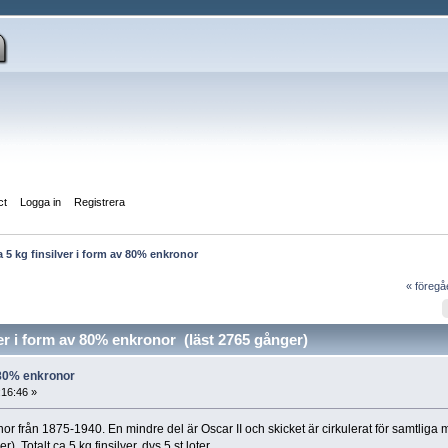
ct
Logga in
Registrera
a 5 kg finsilver i form av 80% enkronor
« föreg
er i form av 80% enkronor (läst 2765 gånger)
v 80% enkronor
:16:46 »
r från 1875-1940. En mindre del är Oscar II och skicket är cirkulerat för samtliga 
r). Totalt ca 5 kg finsilver, dvs 5 st loter.