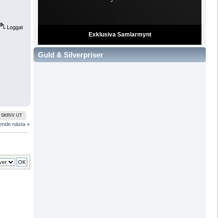
Loggat
Exklusiva Samlarmynt
Guld & Silverpriser
SKRIV UT
ående
nästa »