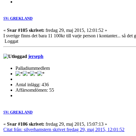
SV: GREKLAND
«
Svar #105 skrivet:
fredag 29, maj 2015, 12:01:52 »
I sverige finns det bara 11 100kr till varje person i kontanter... så det 
Loggat
jerseph
Palladiummedlem
Antal inlägg: 436
Affärsomdömen: 55
SV: GREKLAND
«
Svar #106 skrivet:
fredag 29, maj 2015, 15:07:13 »
Citat från: silverhamstern skrivet fredag 29, maj 2015, 12:01:52