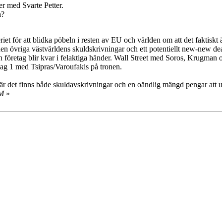
r med Svarte Petter.
a?
iet för att blidka pöbeln i resten av EU och världen om att det faktiskt ä
en övriga västvärldens skuldskrivningar och ett potentiellt new-new de
 och företag blir kvar i felaktiga händer. Wall Street med Soros, Krugman
 dag 1 med Tsipras/Varoufakis på tronen.
a när det finns både skuldavskrivningar och en oändlig mängd pengar att 
LM
»