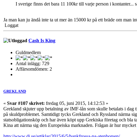
I sverige finns det bara 11 100kr till varje person i kontanter... s
Ja man kan ju ändå inte ta ut mer än 15000 kr på ett bräde om man int
Loggat
Cash Is King
Guldmedlem
Antal inlägg: 729
Affärsomdömen: 2
GREKLAND
«
Svar #107 skrivet:
fredag 05, juni 2015, 14:12:53 »
Grekland skjuter upp betalning av IMF-lån som skulle betalats i dag 
på skuldproblemet. Samtidigt tycks Grekland och Ryssland närma sig 
statsobligationsköp och har även köpt upp Grekiska företag och bla ta
Kina att närma sig den Europeiska marknaden. Frågan är hur mycket "väs
http://www.di.se/artiklar/2015/6/5/bankfrossa-pa-atenborsen/