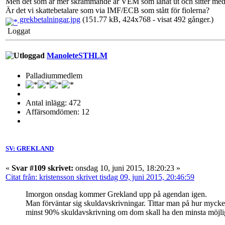
Men det som är mer skrämmande är VEM som lånat ut och sitter med 
Är det vi skattebetalare som via IMF/ECB som stått för fiolerna?
grekbetalningar.jpg
(151.77 kB, 424x768 - visat 492 gånger.)
Loggat
ManoleteSTHLM
Palladiummedlem
Antal inlägg: 472
Affärsomdömen: 12
SV: GREKLAND
«
Svar #109 skrivet:
onsdag 10, juni 2015, 18:20:23 »
Citat från: kristensson skrivet tisdag 09, juni 2015, 20:46:59
Imorgon onsdag kommer Grekland upp på agendan igen.
Man förväntar sig skuldavskrivningar. Tittar man på hur mycke
minst 90% skuldavskrivning om dom skall ha den minsta möjlig