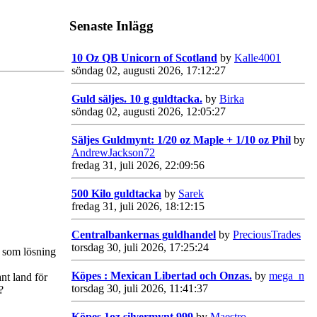
Senaste Inlägg
10 Oz QB Unicorn of Scotland
by
Kalle4001
söndag 02, augusti 2026, 17:12:27
Guld säljes. 10 g guldtacka.
by
Birka
söndag 02, augusti 2026, 12:05:27
Säljes Guldmynt: 1/20 oz Maple + 1/10 oz Phil
by
AndrewJackson72
fredag 31, juli 2026, 22:09:56
500 Kilo guldtacka
by
Sarek
fredag 31, juli 2026, 18:12:15
Centralbankernas guldhandel
by
PreciousTrades
torsdag 30, juli 2026, 17:25:24
n som lösning
Köpes : Mexican Libertad och Onzas.
by
mega_n
nt land för
torsdag 30, juli 2026, 11:41:37
?
Köpes 1oz silvermynt 999
by
Maestro