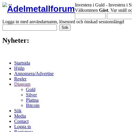
Investera i Guld - Investera i S
Välkommen
Gäst
. Var snäll 
Logga in med användarnamn, lösenord och önskad sessionslängd
Nyheter:
Startsida
Hjälp
Annonsera/Advertise
Regler
Diagram
Guld
Silver
Platina
Bitcoin
Sök
Media
Contact
Logga in
Registrera