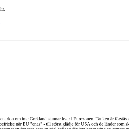
ir.
/
arion om inte Grekland stannar kvar i Eurozonen. Tanken är förstås at
frielse när EU "enas" - till störst glädje för USA och de länder som sk