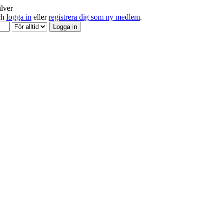
ilver
och
logga in
eller
registrera dig som ny medlem
.