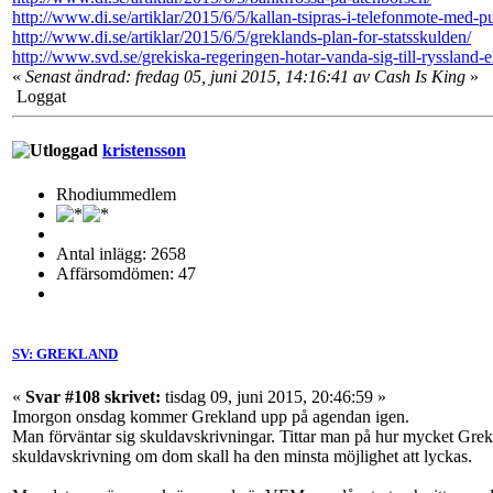
http://www.di.se/artiklar/2015/6/5/kallan-tsipras-i-telefonmote-med-pu
http://www.di.se/artiklar/2015/6/5/greklands-plan-for-statsskulden/
http://www.svd.se/grekiska-regeringen-hotar-vanda-sig-till-ryssland-e
«
Senast ändrad: fredag 05, juni 2015, 14:16:41 av Cash Is King
»
Loggat
kristensson
Rhodiummedlem
Antal inlägg: 2658
Affärsomdömen: 47
SV: GREKLAND
«
Svar #108 skrivet:
tisdag 09, juni 2015, 20:46:59 »
Imorgon onsdag kommer Grekland upp på agendan igen.
Man förväntar sig skuldavskrivningar. Tittar man på hur mycket Gre
skuldavskrivning om dom skall ha den minsta möjlighet att lyckas.