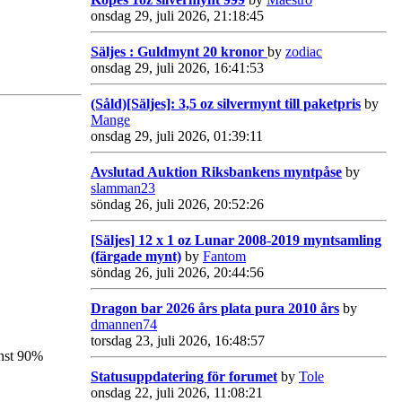
onsdag 29, juli 2026, 21:18:45
Säljes : Guldmynt 20 kronor
by
zodiac
onsdag 29, juli 2026, 16:41:53
(Såld)[Säljes]: 3,5 oz silvermynt till paketpris
by
Mange
onsdag 29, juli 2026, 01:39:11
Avslutad Auktion Riksbankens myntpåse
by
slamman23
söndag 26, juli 2026, 20:52:26
[Säljes] 12 x 1 oz Lunar 2008-2019 myntsamling
(färgade mynt)
by
Fantom
söndag 26, juli 2026, 20:44:56
Dragon bar 2026 års plata pura 2010 års
by
dmannen74
torsdag 23, juli 2026, 16:48:57
inst 90%
Statusuppdatering för forumet
by
Tole
onsdag 22, juli 2026, 11:08:21