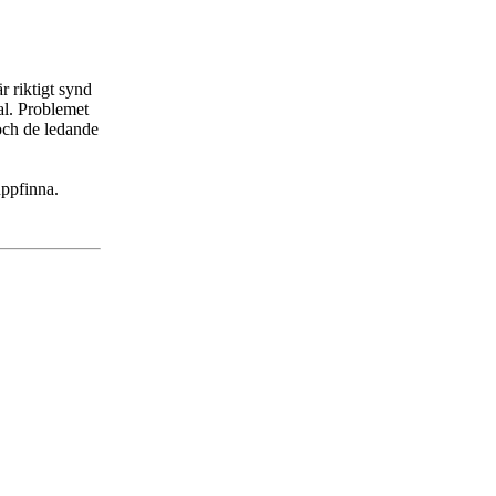
r riktigt synd
al. Problemet
 och de ledande
uppfinna.