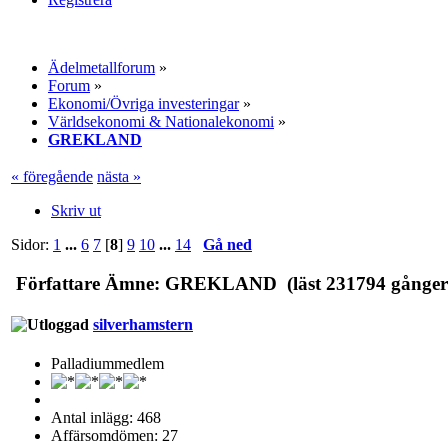
Ädelmetallforum
»
Forum
»
Ekonomi/Övriga investeringar
»
Världsekonomi & Nationalekonomi
»
GREKLAND
« föregående
nästa »
Skriv ut
Sidor:
1
...
6
7
[
8
]
9
10
...
14
Gå ned
Författare
Ämne: GREKLAND (läst 231794 gånger
silverhamstern
Palladiummedlem
Antal inlägg: 468
Affärsomdömen: 27