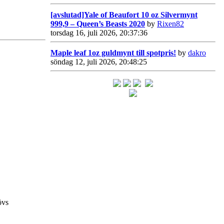
[avslutad]Yale of Beaufort 10 oz Silvermynt
999,9 – Queen’s Beasts 2020
by
Rixen82
torsdag 16, juli 2026, 20:37:36
Maple leaf 1oz guldmynt till spotpris!
by
dakro
söndag 12, juli 2026, 20:48:25
övs