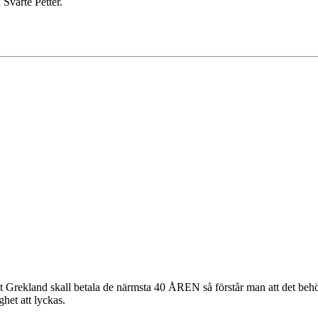
Svarte Petter.
t Grekland skall betala de närmsta 40 ÅREN så förstår man att det beh
het att lyckas.