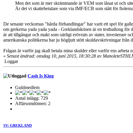
Men det som är mer skrämmande är VEM som lånat ut och sitte
Är det vi skattebetalare som via IMF/ECB som stått för fiolern
De senaste veckornas "hårda förhandlingar" har varit ett spel för galler
om grekerna yada yada yada - Greklandskrisen är en testballong för d
är att tillgångar och makt som oärligt erövrats av stater, investerare
amerikanska politikerna har ju högljutt stött skuldavskrivningar från
Frågan är varför jag skall betala mina skulder eller varför ens arbet
«
Senast ändrad: onsdag 10, juni 2015, 18:30:28 av ManoleteSTH
Loggat
Cash Is King
Guldmedlem
Antal inlägg: 729
Affärsomdömen: 2
SV: GREKLAND