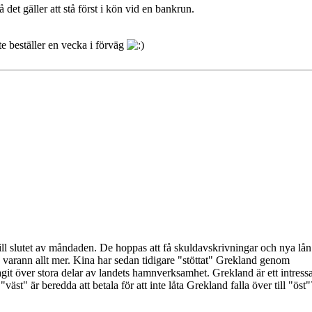
å det gäller att stå först i kön vid en bankrun.
e beställer en vecka i förväg
till slutet av måndaden. De hoppas att få skuldavskrivningar och nya lå
varann allt mer. Kina har sedan tidigare "stöttat" Grekland genom
git över stora delar av landets hamnverksamhet. Grekland är ett intressa
t" är beredda att betala för att inte låta Grekland falla över till "öst"