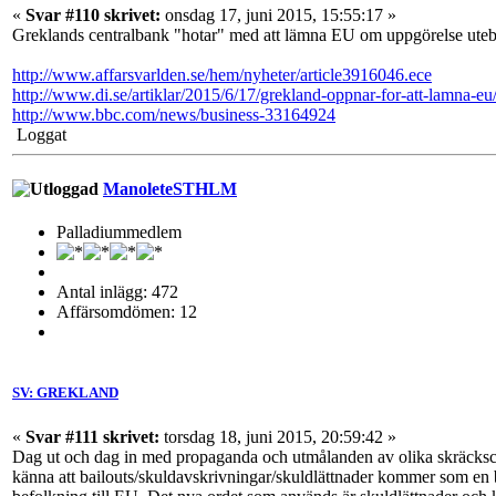
«
Svar #110 skrivet:
onsdag 17, juni 2015, 15:55:17 »
Greklands centralbank "hotar" med att lämna EU om uppgörelse utebl
http://www.affarsvarlden.se/hem/nyheter/article3916046.ece
http://www.di.se/artiklar/2015/6/17/grekland-oppnar-for-att-lamna-eu
http://www.bbc.com/news/business-33164924
Loggat
ManoleteSTHLM
Palladiummedlem
Antal inlägg: 472
Affärsomdömen: 12
SV: GREKLAND
«
Svar #111 skrivet:
torsdag 18, juni 2015, 20:59:42 »
Dag ut och dag in med propaganda och utmålanden av olika skräckscen
känna att bailouts/skuldavskrivningar/skuldlättnader kommer som en be