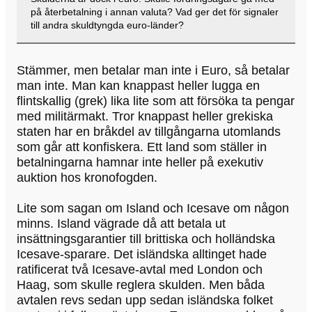
på återbetalning i annan valuta? Vad ger det för signaler
till andra skuldtyngda euro-länder?
Stämmer, men betalar man inte i Euro, så betalar
man inte. Man kan knappast heller lugga en
flintskallig (grek) lika lite som att försöka ta pengar
med militärmakt. Tror knappast heller grekiska
staten har en bråkdel av tillgångarna utomlands
som går att konfiskera. Ett land som ställer in
betalningarna hamnar inte heller på exekutiv
auktion hos kronofogden.
Lite som sagan om Island och Icesave om någon
minns. Island vägrade då att betala ut
insättningsgarantier till brittiska och holländska
Icesave-sparare. Det isländska alltinget hade
ratificerat två Icesave-avtal med London och
Haag, som skulle reglera skulden. Men båda
avtalen revs sedan upp sedan isländska folket