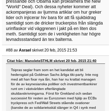
pressande och Obama kan proklamera the New
"World" Deal). Och dessa nyheter kommer att
ackompanjeras av ljumma artiklar om hur greker
lider och injicerar hiv bara för att få sjukbidrag
samtidigt som de dricker truckerpiss från slängda
urinflaskor vid väggrenen i jakt på en liten dos
meth. Samtidigt som de i verkligheten har högre
levnadssstandard än tex balterna.
#88
av
Asrael
skrivet 20 feb, 2015 21:53
Citat från: ManoleteSTHLM skrivet 20 feb, 2015 21:40
Tsipras seglar fram som en het kandidat att bli
hedersgäst på Goldman Sachs årliga tiki-party. Inte nog
med att han fixar nya lån, han har nu krattat managen
för de av keynesianska politker och investmentbankirer
runt om i västvärlden efterlängtade
skuldavskrivningarna. Först för Grekland och sedan
successivt för resten av Eurozonen med hjälp av ECBs
tryckpress och Fed/Wall Streets stående ovationer
(kanske de av solidarietsskäl slänger in Q4 i synk med