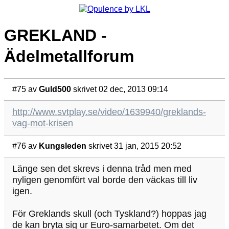
GREKLAND -
Ädelmetallforum
#75
av
Guld500
skrivet 02 dec, 2013 09:14
http://www.svtplay.se/video/1639940/greklands-
vag-mot-krisen
#76
av
Kungsleden
skrivet 31 jan, 2015 20:52
Länge sen det skrevs i denna tråd men med
nyligen genomfört val borde den väckas till liv
igen.
För Greklands skull (och Tyskland?) hoppas jag
de kan bryta sig ur Euro-samarbetet. Om det