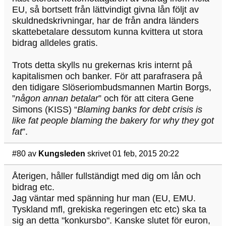
EU, så bortsett från lättvindigt givna lån följt av
skuldnedskrivningar, har de från andra länders
skattebetalare dessutom kunna kvittera ut stora
bidrag alldeles gratis.
Trots detta skylls nu grekernas kris internt på
kapitalismen och banker. För att parafrasera på
den tidigare Slöseriombudsmannen Martin Borgs,
”
någon annan betalar
” och för att citera Gene
Simons (KISS) “
Blaming banks for debt crisis is
like fat people blaming the bakery for why they got
fat
”.
#80
av
Kungsleden
skrivet 01 feb, 2015 20:22
Återigen, håller fullständigt med dig om lån och
bidrag etc.
Jag väntar med spänning hur man (EU, EMU.
Tyskland mfl, grekiska regeringen etc etc) ska ta
sig an detta "konkursbo". Kanske slutet för euron,