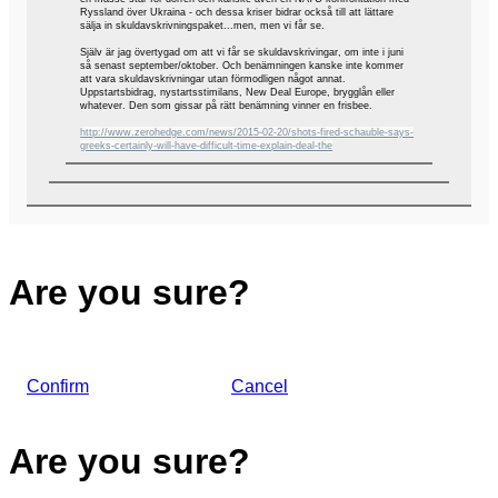
Ryssland över Ukraina - och dessa kriser bidrar också till att lättare
sälja in skuldavskrivningspaket...men, men vi får se.
Själv är jag övertygad om att vi får se skuldavskrivingar, om inte i juni
så senast september/oktober. Och benämningen kanske inte kommer
att vara skuldavskrivningar utan förmodligen något annat.
Uppstartsbidrag, nystartsstimilans, New Deal Europe, brygglån eller
whatever. Den som gissar på rätt benämning vinner en frisbee.
http://www.zerohedge.com/news/2015-02-20/shots-fired-schauble-says-
greeks-certainly-will-have-difficult-time-explain-deal-the
Are you sure?
Confirm
Cancel
Are you sure?