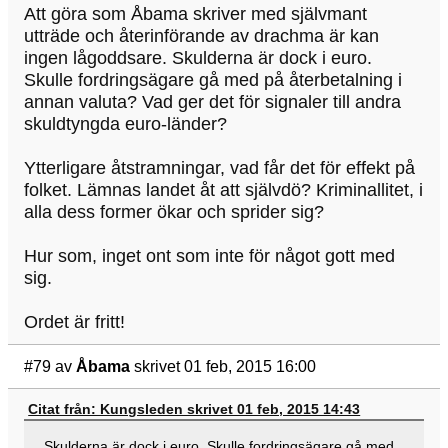
Att göra som Åbama skriver med självmant
utträde och återinförande av drachma är kan
ingen lågoddsare. Skulderna är dock i euro.
Skulle fordringsägare gå med på återbetalning i
annan valuta? Vad ger det för signaler till andra
skuldtyngda euro-länder?
Ytterligare åtstramningar, vad får det för effekt på
folket. Lämnas landet åt att självdö? Kriminallitet, i
alla dess former ökar och sprider sig?
Hur som, inget ont som inte för något gott med
sig.
Ordet är fritt!
#79
av
Åbama
skrivet 01 feb, 2015 16:00
Citat från: Kungsleden skrivet 01 feb, 2015 14:43
Skulderna är dock i euro. Skulle fordringsägare gå med