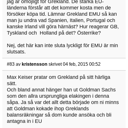
jag är omöjligt för Grekland. De starka EU-
länderna förstår att det kommer kosta men de
försöker köpa tid. Lämnar Grekland EMU så kan
man ju undra vad Spanien, Italien, Portugal och
kanske Irland vill göra härnäst? Hur reagerar GB,
Tyskland och Holland på det? Österrike?
Nej, det här kan inte sluta lyckligt för EMU är min
slutsats.
#83
av
kristensson
skrivet 04 feb, 2015 00:52
Max Keiser pratar om Grekland på sitt härliga
sätt.
Och bland annat hänger han ut Goldman Sachs
som den allra ursprungliga elakingen i denna
såpa. Ja så var det allt detta började om ni minns
att Goldman kokade ihop Greklands
balansräkningar så dom kunde ansöka och bli
antagna in i EU