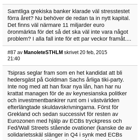
Samtliga grekiska banker klarade väl stresstestet
förra året? Nu behöver de redan ta in nytt kapital.
Det finns väl närmare 11 miljarder euro
öronmärkta för det så det ska väl inte vara något
problem? I alla fall inte för ett par veckor framåt....
#87
av
ManoleteSTHLM
skrivet 20 feb, 2015
21:40
Tsipras seglar fram som en het kandidat att bli
hedersgäst på Goldman Sachs årliga tiki-party.
Inte nog med att han fixar nya lån, han har nu
krattat managen för de av keynesianska politker
och investmentbankirer runt om i västvärlden
efterlängtade skuldavskrivningarna. Först för
Grekland och sedan successivt för resten av
Eurozonen med hjälp av ECBs tryckpress och
Fed/Wall Streets stående ovationer (kanske de av
solidarietsskäl slänger in Q4 i synk med ECBs