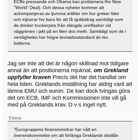
ECBs pressande och Obama kan proklamera the New
"World" Deal). Och dessa nyheter kommer att
ackompanjeras av ljumma artiklar om hur greker lider
och injicerar hiv bara för att få sjukbidrag samtidigt som
de dricker truckerpiss från slängda urinflaskor vid
väggrenen i jakt på en liten dos meth. Samtidigt som de i
verkligheten har högre levnadssstandard än tex
balterna.
Jag ser inte att det är någon skillnad mot tidigare
annat än att positionerna mjuknat.
om Grekland
uppfyller kraven
Precis det har det handlat om
hela tiden. Greklands inställning har aldrig varit att
lämna EMU och euron. De kan dock tvingas göra
det om ECB, IMF och Kommissionen inte vill gå
med på Greklands krav. D v s inget nytt.
Citera
"Eurogruppens finansministrar har nått en
överenskommelse om att förlänga Greklands stödlån