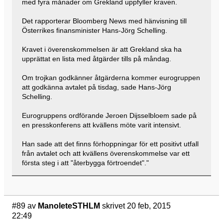
med fyra månader om Grekland uppfyller kraven.
Det rapporterar Bloomberg News med hänvisning till
Österrikes finansminister Hans-Jörg Schelling.
Kravet i överenskommelsen är att Grekland ska ha
upprättat en lista med åtgärder tills på måndag.
Om trojkan godkänner åtgärderna kommer eurogruppen
att godkänna avtalet på tisdag, sade Hans-Jörg
Schelling.
Eurogruppens ordförande Jeroen Dijsselbloem sade på
en presskonferens att kvällens möte varit intensivt.
Han sade att det finns förhoppningar för ett positivt utfall
från avtalet och att kvällens överenskommelse var ett
första steg i att "återbygga förtroendet"."
#89
av
ManoleteSTHLM
skrivet 20 feb, 2015
22:49