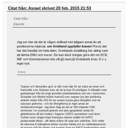
Citat från: Asrael skrivet 20 feb, 2015 21:53
Citat från:
[/quote
Jag ser inte att det är någon skillnad mot tidigare annat än att
positionerna mjuknat.
om Grekland uppfyller kraven
Precis det
har det handlat om hela tiden. Greklands inställning har aldrig varit
att lämna EMU och euron. De kan dock tvingas göra det om ECB,
IMF och Kommissionen inte vill gå med på Greklands krav. D v s
inget nytt.
Citera
Tsipras och Varoufakis gick ut hårt med vilje för att sätta an tonen och
framställs som förlorare trots att de lyckas få ytterligare 4 månader med
gratispengar från de evigt givmilda skattebetalarna runt om i eurozonen.
Schauble och Merkel måste framstå som segrare (se den purfärska
artikeln nedan från ZH) för att senare kunna göra eftergifter mot de
stackars grekerna - och de eftergifterna är inget annat än
skuldavskrivningar. Jag läste idag att det är 330 miljarder USD
involverat i en eventuell grekisk exit plus geopolitisk oreda för
globalisterna då det knakar i fogarna i NATO samarbetet med även
Turkiet (som nyligen köpt kinesiska robotar istället för NATO
producerade diton) - allt detta måste till varje pris undvikas. Och under
de närmsta 4 månaderna hinner mycket hända och en världsdepression
en masse står för dörren och kanske även en NATO konfrontation med