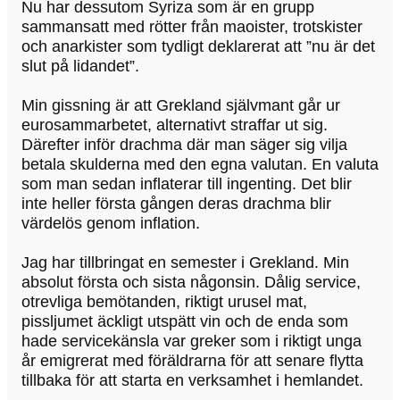
Nu har dessutom Syriza som är en grupp
sammansatt med rötter från maoister, trotskister
och anarkister som tydligt deklarerat att ”nu är det
slut på lidandet”.
Min gissning är att Grekland självmant går ur
eurosammarbetet, alternativt straffar ut sig.
Därefter inför drachma där man säger sig vilja
betala skulderna med den egna valutan. En valuta
som man sedan inflaterar till ingenting. Det blir
inte heller första gången deras drachma blir
värdelös genom inflation.
Jag har tillbringat en semester i Grekland. Min
absolut första och sista någonsin. Dålig service,
otrevliga bemötanden, riktigt urusel mat,
pissljumet äckligt utspätt vin och de enda som
hade servicekänsla var greker som i riktigt unga
år emigrerat med föräldrarna för att senare flytta
tillbaka för att starta en verksamhet i hemlandet.