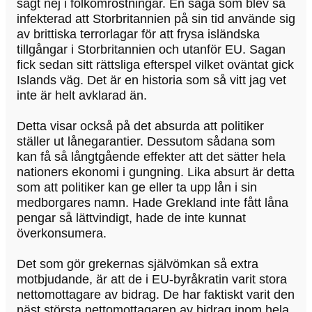
sagt nej i folkomröstningar. En saga som blev så
infekterad att Storbritannien på sin tid använde sig
av brittiska terrorlagar för att frysa isländska
tillgångar i Storbritannien och utanför EU. Sagan
fick sedan sitt rättsliga efterspel vilket oväntat gick
Islands väg. Det är en historia som så vitt jag vet
inte är helt avklarad än.
Detta visar också på det absurda att politiker
ställer ut lånegarantier. Dessutom sådana som
kan få så långtgående effekter att det sätter hela
nationers ekonomi i gungning. Lika absurt är detta
som att politiker kan ge eller ta upp lån i sin
medborgares namn. Hade Grekland inte fått låna
pengar så lättvindigt, hade de inte kunnat
överkonsumera.
Det som gör grekernas självömkan så extra
motbjudande, är att de i EU-byråkratin varit stora
nettomottagare av bidrag. De har faktiskt varit den
näst största nettomottagaren av bidrag inom hela