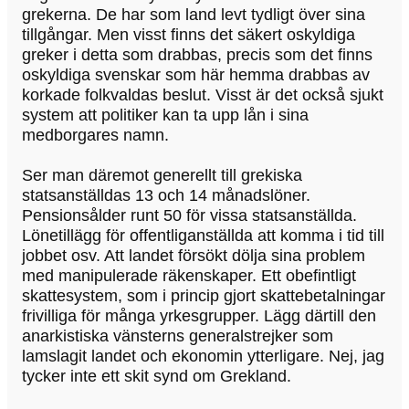
grekerna. De har som land levt tydligt över sina
tillgångar. Men visst finns det säkert oskyldiga
greker i detta som drabbas, precis som det finns
oskyldiga svenskar som här hemma drabbas av
korkade folkvaldas beslut. Visst är det också sjukt
system att politiker kan ta upp lån i sina
medborgares namn.
Ser man däremot generellt till grekiska
statsanställdas 13 och 14 månadslöner.
Pensionsålder runt 50 för vissa statsanställda.
Lönetillägg för offentliganställda att komma i tid till
jobbet osv. Att landet försökt dölja sina problem
med manipulerade räkenskaper. Ett obefintligt
skattesystem, som i princip gjort skattebetalningar
frivilliga för många yrkesgrupper. Lägg därtill den
anarkistiska vänsterns generalstrejker som
lamslagit landet och ekonomin ytterligare. Nej, jag
tycker inte ett skit synd om Grekland.