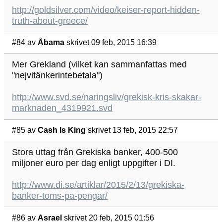
http://goldsilver.com/video/keiser-report-hidden-
truth-about-greece/
#84
av
Åbama
skrivet 09 feb, 2015 16:39
Mer Grekland (vilket kan sammanfattas med
"nejvitänkerintebetala")
http://www.svd.se/naringsliv/grekisk-kris-skakar-
marknaden_4319921.svd
#85
av
Cash Is King
skrivet 13 feb, 2015 22:57
Stora uttag från Grekiska banker, 400-500
miljoner euro per dag enligt uppgifter i DI.
http://www.di.se/artiklar/2015/2/13/grekiska-
banker-toms-pa-pengar/
#86
av
Asrael
skrivet 20 feb, 2015 01:56