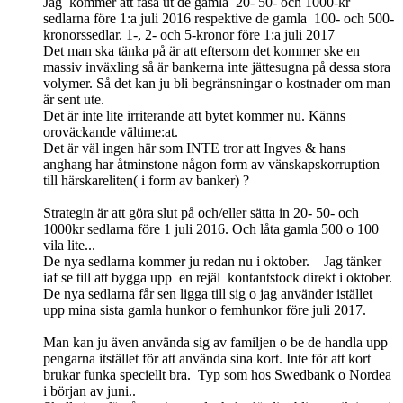
Jag kommer att fasa ut de gamla 20- 50- och 1000-kr
sedlarna före 1:a juli 2016 respektive de gamla 100- och 500-
kronorssedlar. 1-, 2- och 5-kronor före 1:a juli 2017
Det man ska tänka på är att eftersom det kommer ske en
massiv inväxling så är bankerna inte jättesugna på dessa stora
volymer. Så det kan ju bli begränsningar o kostnader om man
är sent ute.
Det är inte lite irriterande att bytet kommer nu. Känns
oroväckande vältime:at.
Det är väl ingen här som INTE tror att Ingves & hans
anghang har åtminstone någon form av vänskapskorruption
till härskareliten( i form av banker) ?
Strategin är att göra slut på och/eller sätta in 20- 50- och
1000kr sedlarna före 1 juli 2016. Och låta gamla 500 o 100
vila lite...
De nya sedlarna kommer ju redan nu i oktober. Jag tänker
iaf se till att bygga upp en rejäl kontantstock direkt i oktober.
De nya sedlarna får sen ligga till sig o jag använder istället
upp mina sista gamla hunkor o femhunkor före juli 2017.
Man kan ju även använda sig av familjen o be de handla upp
pengarna itstället för att använda sina kort. Inte för att kort
brukar funka speciellt bra. Typ som hos Swedbank o Nordea
i början av juni..