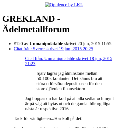
GREKLAND -
Ädelmetallforum
#120
av
Unmanipulatable
skrivet 20 jun, 2015 11:55
Citat från: Sverre skrivet 19 jun, 2015 20:25
Citat från: Unmanipulatable skrivet 18 jun, 2015
21:23
Själv lagrar jag åtminstone mellan
50-100k kontanter. Det känns bra att
störa o förstöra depositbasen för den
store djävulen finansektorn.
Jag hoppas du har koll på att alla sedlar och mynt
är på väg att bytas ut och de gamla blir ogiltiga
nästa år respektive 2016.
Tack för vänligheten...Har koll på det!