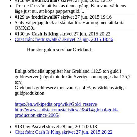
#128
av
fredrikwall67
skrivet 27 jun, 2015 19:16
Tror de får svårt att lyckas denna gång. Kan vara världens
läge just nu, att köpa pappersguld....
#129
av
fredrikwall67
skrivet 27 jun, 2015 19:16
Själv väljer jag dock at stå utanför. Har nog med att korta
OMXs30..
#130
av
Cash Is King
skrivet 27 jun, 2015 20:22
Citat från: fredrikwall67 skrivet 27 jun, 2015 18:46
Hur stor guldreserv har Grekland...
Enligt officiella uppgifter har Grekland 112,5 ton guld i
guldreserver (något mindre än Sverige som uppges ha 125,7
ton).
Greklands guldreserv motsvarar ca 4 % av världens årliga
guldproduktion.
https://en.wikipedia.org/wiki/Gold_reserve
http://www.statista.com/statistics/238414/global-gold-
production-since-2005/
#131
av
Asrael
skrivet 28 jun, 2015 00:18
Citat från: Cash Is King skrivet 27 jun, 2015 20:22