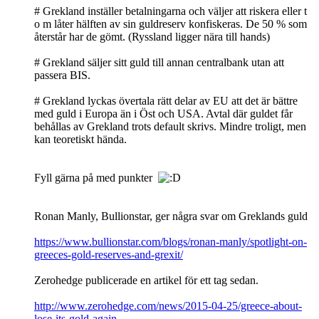
# Grekland inställer betalningarna och väljer att riskera eller t
o m låter hälften av sin guldreserv konfiskeras. De 50 % som
återstår har de gömt. (Ryssland ligger nära till hands)
# Grekland säljer sitt guld till annan centralbank utan att
passera BIS.
# Grekland lyckas övertala rätt delar av EU att det är bättre
med guld i Europa än i Öst och USA. Avtal där guldet får
behållas av Grekland trots default skrivs. Mindre troligt, men
kan teoretiskt hända.
Fyll gärna på med punkter
Ronan Manly, Bullionstar, ger några svar om Greklands guld
https://www.bullionstar.com/blogs/ronan-manly/spotlight-on-
greeces-gold-reserves-and-grexit/
Zerohedge publicerade en artikel för ett tag sedan.
http://www.zerohedge.com/news/2015-04-25/greece-about-
lose-its-gold-again