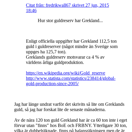
Citat från: fredrikwall67 skrivet 27 jun, 2015
18:46
Hur stor guldreserv har Grekland...
Enligt officiella uppgifter har Grekland 112,5 ton
guld i guldreserver (något mindre än Sverige som
uppges ha 125,7 ton).
Greklands guldreserv motsvarar ca 4 % av
världens årliga guldproduktion.
https://en.wikipedia.org/wiki/Gold_reserve
http://www.statista.com/statistics/238414/global-
gold-production-since-2005/
Jag har länge undrat varför det skrivits så lite om Greklands
guld, så jag har forskat lite de senaste månaderna.
Av de nära 120 ton guld Grekland har är ca 60 ton inte i eget
förvar utan "finns" hos BoE och FRBNY. Ytterligare 30 ton,
vilka är dubbelräknade, finns på balansräkningen men de är