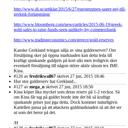
http://www.di.se/artiklar/2015/6/27/eurogruppen-sager-nej-till-
grekisk-forlangning/
http://www.bloomberg.com/news/articles/2015-06-19/greek-
gold-sales-to-raise-funds-seen-unlikely-by-commerzbank
http://www.tradingeconomics.com/greece/gold-reserves
Kanske Grekland tvingas sälja av sina guldreserver? Om
försäljning sker på öppna marknaden kan detta leda till
kraftigt sjunkande guldpris på kort sikt men troligtvis sker
eventuell försäljning till någon större aktör såsom tex IMF,
Kina.
#126
av
fredrikwall67
skrivet 27 jun, 2015 18:46
Hur stor guldreserv har Grekland...
#127
av
mega_n
skrivet 27 jun, 2015 18:50
Kina köper lika mycket som deras reserv på 1-2 veckor. Så
om Kina får tag på guldet borde inte det bli så kraftigt
sjunkande priser just pga detta. Dock kommer naturligtvis
Kartellen passa på att attackera guldmarknaden så att det ser
ut som det beror på det.
/H