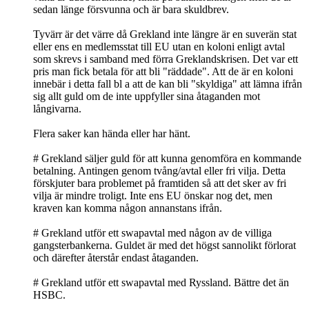
sedan länge försvunna och är bara skuldbrev.
Tyvärr är det värre då Grekland inte längre är en suverän stat
eller ens en medlemsstat till EU utan en koloni enligt avtal
som skrevs i samband med förra Greklandskrisen. Det var ett
pris man fick betala för att bli "räddade". Att de är en koloni
innebär i detta fall bl a att de kan bli "skyldiga" att lämna ifrån
sig allt guld om de inte uppfyller sina åtaganden mot
långivarna.
Flera saker kan hända eller har hänt.
# Grekland säljer guld för att kunna genomföra en kommande
betalning. Antingen genom tvång/avtal eller fri vilja. Detta
förskjuter bara problemet på framtiden så att det sker av fri
vilja är mindre troligt. Inte ens EU önskar nog det, men
kraven kan komma någon annanstans ifrån.
# Grekland utför ett swapavtal med någon av de villiga
gangsterbankerna. Guldet är med det högst sannolikt förlorat
och därefter återstår endast åtaganden.
# Grekland utför ett swapavtal med Ryssland. Bättre det än
HSBC.