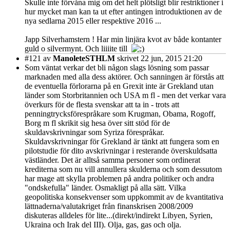
Skulle inte förvåna mig om det helt plötsligt blir restriktioner i
hur mycket man kan ta ut efter antingen introduktionen av de
nya sedlarna 2015 eller respektive 2016 ...
Japp Silverhamstern ! Har min linjära kvot av både kontanter
guld o silvermynt. Och liiiite till
#121
av
ManoleteSTHLM
skrivet 22 jun, 2015 21:20
Som väntat verkar det bli någon slags lösning som passar
marknaden med alla dess aktörer. Och sanningen är förstås att
de eventuella förlorarna på en Grexit inte är Grekland utan
länder som Storbritannien och USA m fl - men det verkar vara
överkurs för de flesta svenskar att ta in - trots att
penningtrycksförespråkare som Krugman, Obama, Rogoff,
Borg m fl skrikit sig hesa över sitt stöd för de
skuldavskrivningar som Syriza förespråkar.
Skuldavskrivningar för Grekland är tänkt att fungera som en
pilotstudie för dito avskrivningar i resterande överskuldsatta
västländer. Det är alltså samma personer som ordinerat
krediterna som nu vill annullera skulderna och som dessutom
har mage att skylla problemen på andra politiker och andra
"ondskefulla" länder. Osmakligt på alla sätt. Vilka
geopolitiska konsekvenser som uppkommit av de kvantitativa
lättnaderna/valutakriget från finanskrisen 2008/2009
diskuteras alldeles för lite...(direkt/indirekt Libyen, Syrien,
Ukraina och Irak del III). Olja, gas, gas och olja.