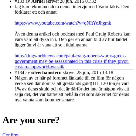
#133
av
Asrael
skrivet 28 jun, 2015 01:32
Jag kan rekommendera denna intervju med Varoufakis. Den
förklarar ett och annat.
https://www.youtube.com/watch?v=qNItYoJhgmk
Även denna artikel och podcast med Paul Graig Roberts kan
vara värd att dyka in i. Den ger en annan bild av hur landet
ligger än vi är vana att se i tidningarna.
http://kingworldnews.com/paul-craig-roberts-warns-greek-
government-may-be-assassinated-in-this-crisis-if-they-pivot-
east-to-stop-world-war-iii/
#134
av
silverhamstern
skrivet 28 jun, 2015 13:18
Någon av er här på forumet länkade till en film för någon
vecka sen där dom sa att greklands guld(111-120 ton)är värt
1% av deras skuld och det är därför det inte är någon vits att
sälja det, det var bättre att behålla det som säkerhet för deras
nya valuta som kommer senare.
Are you sure?
Confirm