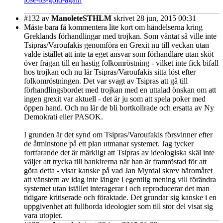
#132
av
ManoleteSTHLM
skrivet 28 jun, 2015 00:31
Måste bara få kommentera lite kort om händelserna kring
Greklands förhandlingar med trojkan. Som väntat så ville inte
Tsipras/Varoufakis genomföra en Grexit nu till veckan utan
valde istället att inte ta eget ansvar som förhandlare utan sköt
över frågan till en hastig folkomröstning - vilket inte fick bifall
hos trojkan och nu lär Tsipras/Varoufakis sitta löst efter
folkomröstningen. Det var svagt av Tsipras att gå till
förhandlingsbordet med trojkan med en uttalad önskan om att
ingen grexit var aktuell - det är ju som att spela poker med
öppen hand. Och nu lär de bli bortkollrade och ersatta av Ny
Demokrati eller PASOK.
I grunden är det synd om Tsipras/Varoufakis försvinner efter
de åtminstone på ett plan utmanar systemet. Jag tycker
fortfarande det är märkligt att Tsipras av ideologiska skäl inte
väljer att trycka till bankirerna när han är framröstad för att
göra detta - visar kanske på vad Jan Myrdal skrev häromåret
att vänstern av idag inte längre i egentlig mening vill förändra
systemet utan istället interagerar i och reproducerar det man
tidigare kritiserade och föraktade. Det grundar sig kanske i en
uppgivenhet att fullborda ideologier som till stor del visat sig
vara utopier.