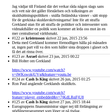
Jag vädjar till Finland där det verkar råda någon slags sans
och vett när det gäller förståelsen och tolkningen av
skuldsättningspolitiken - snälla finländska vänner - sätt stopp
för de grekiska skuldavskrivningarna! Inte för att straffa
Grekland utan för att straffa de politiker och intressenter som
vidmakthåller en politik som kommer att leda oss mot än en
mer centraliserad världsmakt.
#122
av
kristensson
skrivet 22 jun, 2015 23:56
Detta med Grekland kommer förmodligen hålla på månaden
ut, ingen part vill va den som häller sista droppen i glaset och
få det att rinna över.
#123
av
Asrael
skrivet 23 jun, 2015 00:22
Bill Holter om Grekland
https://www.youtube.com/watch?
v=iWKswokjUVg&feature=youtu.be
#124
av
Cash Is King
skrivet 26 jun, 2015 01:25
Ron Paul angående Greklands skuldkris.
https://www.youtube.com/watch?
feature=player_embedded&v=7jKdLRqFjU8
#125
av
Cash Is King
skrivet 27 jun, 2015 18:44
Eurogruppens finansministrar säger nej till förlängning av
stödlåneprogrammet som löper ut på tisdag.