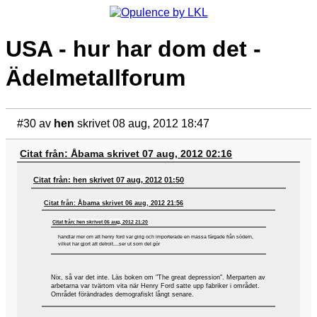
USA - hur har dom det -
Ädelmetallforum
#30
av
hen
skrivet 08 aug, 2012 18:47
Citat från: Åbama skrivet 07 aug, 2012 02:16
Citat från: hen skrivet 07 aug, 2012 01:50
Citat från: Åbama skrivet 06 aug, 2012 21:56
Citat från: hen skrivet 06 aug, 2012 21:20
handlar mer om att henry ford var girig och importerade en massa färgade från södern,
vilket har gjort att detroit....ser ut som det gör
Nix, så var det inte. Läs boken om "The great depression". Merparten av
arbetarna var tvärtom vita när Henry Ford satte upp fabriker i området.
Området förändrades demografiskt långt senare.