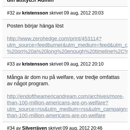
din attityd.// Admin
#32
av
kristensson
skrivet 09 aug, 2012 20:03
Posten börjar hänga löst
http://www.zerohedge.com/print/453114?
utm_source=feedburner&utm_medium=feed&utm
%20on%20a%20long%20enough%20timeline%2C%20
#33
av
kristensson
skrivet 09 aug, 2012 20:10
Många är dom nu på welfare, var tredje omfattas
av något program.
http://endoftheamericandream.com/archives/more-
than-100-million-americans-are-on-welfare?
utm_source=rss&utm_medium=rss&utm_campaign=
than-100-million-americans-are-on-welfare
#34
av
Silverräven
skrivet 09 aug, 2012 20:46