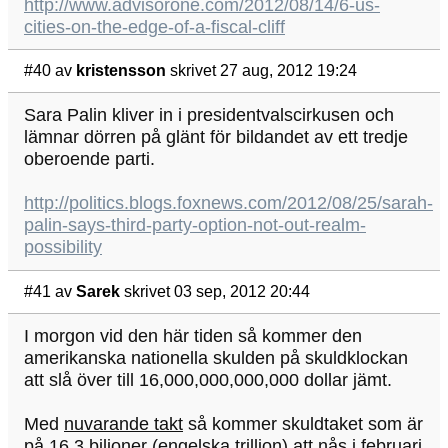
http://www.advisorone.com/2012/08/14/6-us-
cities-on-the-edge-of-a-fiscal-cliff
#40
av
kristensson
skrivet 27 aug, 2012 19:24
Sara Palin kliver in i presidentvalscirkusen och
lämnar dörren på glänt för bildandet av ett tredje
oberoende parti.
http://politics.blogs.foxnews.com/2012/08/25/sarah-
palin-says-third-party-option-not-out-realm-
possibility
#41
av
Sarek
skrivet 03 sep, 2012 20:44
I morgon vid den här tiden så kommer den
amerikanska nationella skulden på skuldklockan
att slå över till 16,000,000,000,000 dollar jämt.
Med
nuvarande takt
så kommer skuldtaket som är
på 16,3 biljoner (engelska trillion) att nås i februari