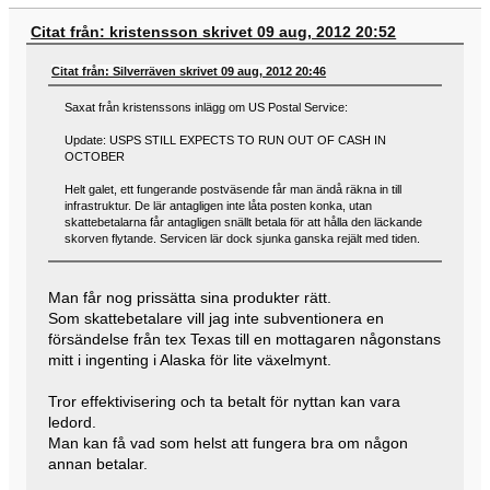
Citat från: kristensson skrivet 09 aug, 2012 20:52
Citat från: Silverräven skrivet 09 aug, 2012 20:46
Saxat från kristenssons inlägg om US Postal Service:
Update: USPS STILL EXPECTS TO RUN OUT OF CASH IN
OCTOBER
Helt galet, ett fungerande postväsende får man ändå räkna in till
infrastruktur. De lär antagligen inte låta posten konka, utan
skattebetalarna får antagligen snällt betala för att hålla den läckande
skorven flytande. Servicen lär dock sjunka ganska rejält med tiden.
Man får nog prissätta sina produkter rätt.
Som skattebetalare vill jag inte subventionera en
försändelse från tex Texas till en mottagaren någonstans
mitt i ingenting i Alaska för lite växelmynt.
Tror effektivisering och ta betalt för nyttan kan vara
ledord.
Man kan få vad som helst att fungera bra om någon
annan betalar.