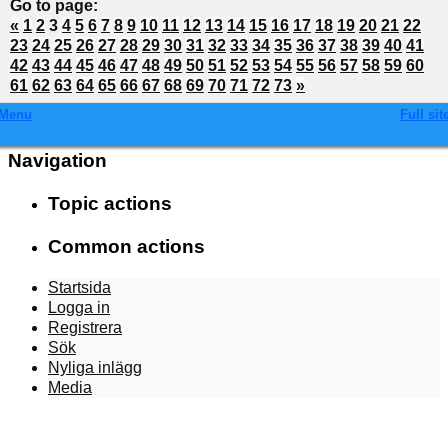
Go to page
:
«
1
2
3
4
5
6
7
8
9
10
11
12
13
14
15
16
17
18
19
20
21
22
23
24
25
26
27
28
29
30
31
32
33
34
35
36
37
38
39
40
41
42
43
44
45
46
47
48
49
50
51
52
53
54
55
56
57
58
59
60
61
62
63
64
65
66
67
68
69
70
71
72
73
»
Menu
Full sit
Navigation
Topic actions
Common actions
Startsida
Logga in
Registrera
Sök
Nyliga inlägg
Media