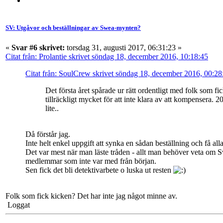
SV: Utgåvor och beställningar av Swea-mynten?
«
Svar #6 skrivet:
torsdag 31, augusti 2017, 06:31:23 »
Citat från: Prolantie skrivet söndag 18, december 2016, 10:18:45
Citat från: SoulCrew skrivet söndag 18, december 2016, 00:28
Det första året spårade ur rätt ordentligt med folk som f
tillräckligt mycket för att inte klara av att kompensera. 
lite..
Då förstår jag.
Inte helt enkel uppgift att synka en sådan beställning och få all
Det var mest när man läste tråden - allt man behöver veta om S
medlemmar som inte var med från början.
Sen fick det bli detektivarbete o luska ut resten
Folk som fick kicken? Det har inte jag något minne av.
Loggat