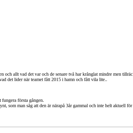
en och allt vad det var och de senare två har krånglat mindre men tillräc
 det lider när teamet fått 2015 i hamn och fått vila lite..
tt fungera första gången.
ynt, som man såg att den är närapå 3år gammal och inte helt aktuell f