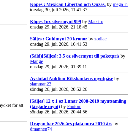
Köpes : Mexican Libertad och Onzas.
by
mega_n
torsdag 30, juli 2026, 11:41:37
Köpes 1oz silvermynt 999
by
Maestro
onsdag 29, juli 2026, 21:18:45
Säljes : Guldmynt 20 kronor
by
zodiac
onsdag 29, juli 2026, 16:41:53
(Såld)[Säljes]: 3,5 oz silvermynt till paketpris
by
Mange
onsdag 29, juli 2026, 01:39:11
Avslutad Auktion Riksbankens myntpåse
by
slamman23
söndag 26, juli 2026, 20:52:26
[Säljes] 12 x 1 oz Lunar 2008-2019 myntsamling
ycket för att
(färgade mynt)
by
Fantom
söndag 26, juli 2026, 20:44:56
Dragon bar 2026 års plata pura 2010 års
by
dmannen74