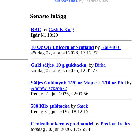
Market Data
by TradingView
Senaste Inlägg
BBC
by
Cash Is King
Igår
kl. 18:29
10 Oz QB Unicorn of Scotland
by
Kalle4001
söndag 02, augusti 2026, 17:12:27
Guld säljes. 10 g guldtacka.
by
Birka
söndag 02, augusti 2026, 12:05:27
Säljes Guldmynt: 1/20 oz Maple + 1/10 oz Phil
by
AndrewJackson72
fredag 31, juli 2026, 22:09:56
500 Kilo guldtacka
by
Sarek
fredag 31, juli 2026, 18:12:15
Centralbankernas guldhandel
by
PreciousTrades
torsdag 30, juli 2026, 17:25:24