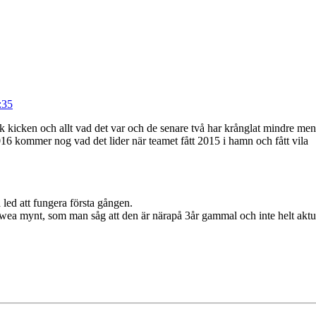
:35
ick kicken och allt vad det var och de senare två har krånglat mindre men
2016 kommer nog vad det lider när teamet fått 2015 i hamn och fått vila
a led att fungera första gången.
wea mynt, som man såg att den är närapå 3år gammal och inte helt aktue