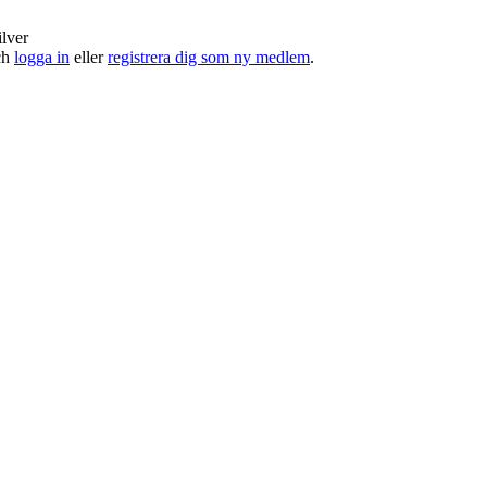
ilver
och
logga in
eller
registrera dig som ny medlem
.