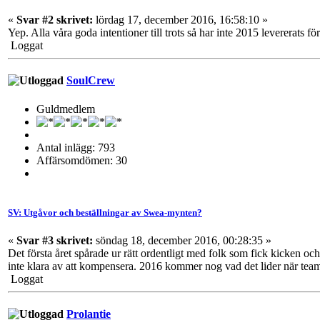
«
Svar #2 skrivet:
lördag 17, december 2016, 16:58:10 »
Yep. Alla våra goda intentioner till trots så har inte 2015 levererats för
Loggat
SoulCrew
Guldmedlem
Antal inlägg: 793
Affärsomdömen: 30
SV: Utgåvor och beställningar av Swea-mynten?
«
Svar #3 skrivet:
söndag 18, december 2016, 00:28:35 »
Det första året spårade ur rätt ordentligt med folk som fick kicken och
inte klara av att kompensera. 2016 kommer nog vad det lider när teamet
Loggat
Prolantie