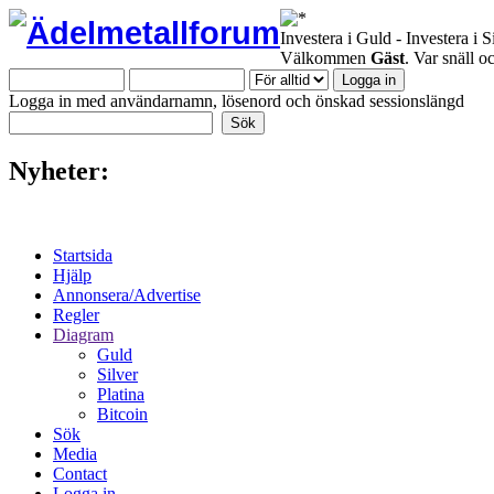
Investera i Guld - Investera i S
Välkommen
Gäst
. Var snäll 
Logga in med användarnamn, lösenord och önskad sessionslängd
Nyheter:
Startsida
Hjälp
Annonsera/Advertise
Regler
Diagram
Guld
Silver
Platina
Bitcoin
Sök
Media
Contact
Logga in