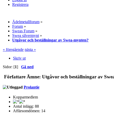
Registrera
Ädelmetallforum
»
Forum
»
Sweas Forum
»
Swea silvermynt
»
Utgåvor och beställningar av Swea-mynten?
« föregående
nästa »
Skriv ut
Sidor: [
1
]
Gå ned
Författare
Ämne: Utgåvor och beställningar av Swea
Prolantie
Kopparmedlem
Antal inlägg: 88
Affärsomdömen: 14