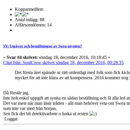
Kopparmedlem
Antal inlägg: 88
Affärsomdömen: 14
SV: Utgåvor och beställningar av Swea-mynten?
«
Svar #4 skrivet:
söndag 18, december 2016, 10:18:45 »
Citat från: SoulCrew skrivet söndag 18, december 2016, 00:28:35
Det första året spårade ur rätt ordentligt med folk som fick kick
mycket för att inte klara av att kompensera. 2016 kommer nog vad
Då förstår jag.
Inte helt enkel uppgift att synka en sådan beställning och få alla led a
Det var mest när man läste tråden - allt man behöver veta om Swea m
som inte var med från början.
Sen fick det bli detektivarbete o luska ut resten
Loggat