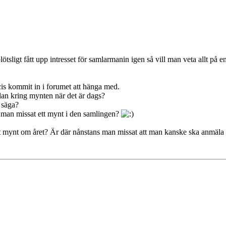
ötsligt fått upp intresset för samlarmanin igen så vill man veta allt på 
cis kommit in i forumet att hänga med.
mälan kring mynten när det är dags?
 säga?
m man missat ett mynt i den samlingen?
tt mynt om året? Är där nånstans man missat att man kanske ska anmäla si