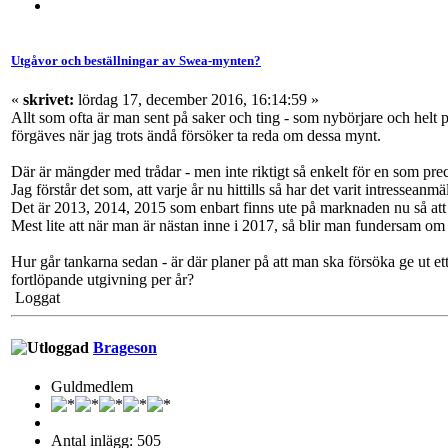
Utgåvor och beställningar av Swea-mynten?
«
skrivet:
lördag 17, december 2016, 16:14:59 »
Allt som ofta är man sent på saker och ting - som nybörjare och helt pl
förgäves när jag trots ändå försöker ta reda om dessa mynt.
Där är mängder med trådar - men inte riktigt så enkelt för en som pre
Jag förstår det som, att varje år nu hittills så har det varit intressean
Det är 2013, 2014, 2015 som enbart finns ute på marknaden nu så att
Mest lite att när man är nästan inne i 2017, så blir man fundersam o
Hur går tankarna sedan - är där planer på att man ska försöka ge ut e
fortlöpande utgivning per år?
Loggat
Brageson
Guldmedlem
Antal inlägg: 505