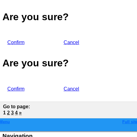
Are you sure?
Confirm
Cancel
Are you sure?
Confirm
Cancel
Go to page
:
1
2
3
4
»
Menu
Full sit
Navigation