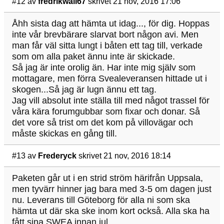
#12
av
fredrikwall67
skrivet 21 nov, 2016 17:06
Åhh sista dag att hämta ut idag..., för dig. Hoppas
inte vår brevbärare slarvat bort någon avi. Men
man får väl sitta lungt i båten ett tag till, verkade
som om alla paket ännu inte är skickade.
Så jag är inte orolig än. Har inte mig själv som
mottagare, men förra Svealeveransen hittade ut i
skogen...Så jag är lugn ännu ett tag.
Jag vill absolut inte ställa till med något trassel för
våra kära forumgubbar som fixar och donar. Så
det vore så trist om det kom på villovägar och
måste skickas en gång till.
#13
av
Frederyck
skrivet 21 nov, 2016 18:14
Paketen går ut i en strid ström härifrån Uppsala,
men tyvärr hinner jag bara med 3-5 om dagen just
nu. Leverans till Göteborg för alla ni som ska
hämta ut där ska ske inom kort också. Alla ska ha
fått sina SWEA innan jul.