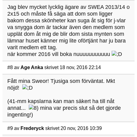
Jag blev mycket lycklig ägare av SWEA 2013/14 o
2x15 och måste få säga att dom som ligger
bakom dessa skönheter kan suga åt sig för j-vlar
va snygga dom är tackar även den medlem som
upplät dom åt mig de blir dom sista mynten som
lämnar huset känner mig lite oförtjänt har ju bara
varit medlem ett tag.
när kommer 2016 vill boka nuuuuuuuuuuu
#8
av
Age Anka
skrivet 18 nov, 2016 22:14
Fått mina Sweor! Tjusiga som förväntat. Mkt
nöjd!
(41-mm kapslarna kan man säkert ha till nåt
annat...
mina var precis slut så det gjorde
ingenting!)
#9
av
Frederyck
skrivet 20 nov, 2016 10:39