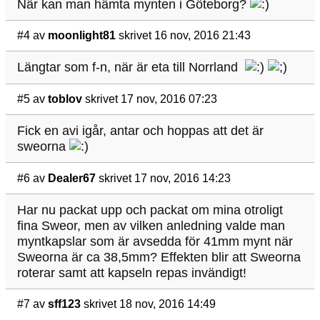
När kan man hämta mynten i Göteborg?
#4
av
moonlight81
skrivet 16 nov, 2016 21:43
Längtar som f-n, när är eta till Norrland
#5
av
toblov
skrivet 17 nov, 2016 07:23
Fick en avi igår, antar och hoppas att det är
sweorna
#6
av
Dealer67
skrivet 17 nov, 2016 14:23
Har nu packat upp och packat om mina otroligt
fina Sweor, men av vilken anledning valde man
myntkapslar som är avsedda för 41mm mynt när
Sweorna är ca 38,5mm? Effekten blir att Sweorna
roterar samt att kapseln repas invändigt!
#7
av
sff123
skrivet 18 nov, 2016 14:49