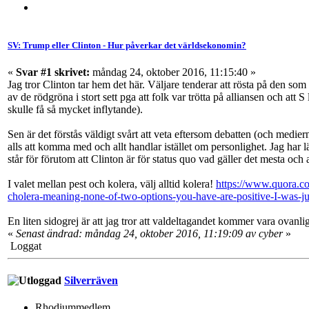
SV: Trump eller Clinton - Hur påverkar det världsekonomin?
«
Svar #1 skrivet:
måndag 24, oktober 2016, 11:15:40 »
Jag tror Clinton tar hem det här. Väljare tenderar att rösta på den som
av de rödgröna i stort sett pga att folk var trötta på alliansen och at
skulle få så mycket inflytande).
Sen är det förstås väldigt svårt att veta eftersom debatten (och mediern
alls att komma med och allt handlar istället om personlighet. Jag har 
står för förutom att Clinton är för status quo vad gäller det mesta och
I valet mellan pest och kolera, välj alltid kolera!
https://www.quora.c
cholera-meaning-none-of-two-options-you-have-are-positive-I-was-ju
En liten sidogrej är att jag tror att valdeltagandet kommer vara ovanl
«
Senast ändrad: måndag 24, oktober 2016, 11:19:09 av cyber
»
Loggat
Silverräven
Rhodiummedlem