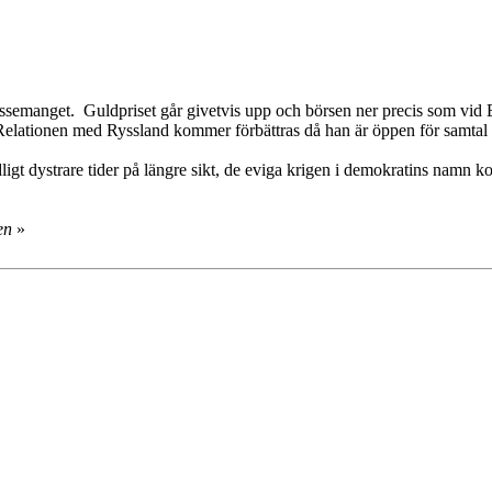
blissemanget. Guldpriset går givetvis upp och börsen ner precis som vid 
en. Relationen med Ryssland kommer förbättras då han är öppen för samtal
igt dystrare tider på längre sikt, de eviga krigen i demokratins namn k
en
»