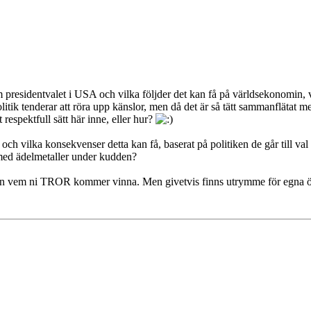
 presidentvalet i USA och vilka följder det kan få på världsekonomin, v
olitik tenderar att röra upp känslor, men då det är så tätt sammanflätat 
 respektfull sätt här inne, eller hur?
och vilka konsekvenser detta kan få, baserat på politiken de går till val
med ädelmetaller under kudden?
utan vem ni TROR kommer vinna. Men givetvis finns utrymme för egna 