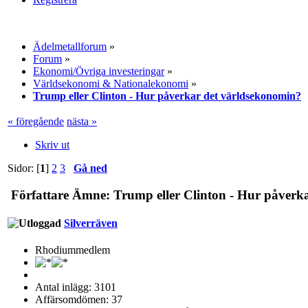
Ädelmetallforum
»
Forum
»
Ekonomi/Övriga investeringar
»
Världsekonomi & Nationalekonomi
»
Trump eller Clinton - Hur påverkar det världsekonomin?
« föregående
nästa »
Skriv ut
Sidor: [
1
]
2
3
Gå ned
Författare
Ämne: Trump eller Clinton - Hur påverka
Silverräven
Rhodiummedlem
Antal inlägg: 3101
Affärsomdömen: 37