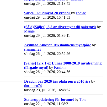
onsdag 29, juli 2026, 21:18:45
Säljes : Guldmynt 20 kronor
by
zodiac
onsdag 29, juli 2026, 16:41:53
(Såld)[Säljes]: 3,5 oz silvermynt till paketpris
by
Mange
onsdag 29, juli 2026, 01:39:11
Avslutad Auktion Riksbankens myntpåse
by
slamman23
söndag 26, juli 2026, 20:52:26
[Säljes] 12 x 1 oz Lunar 2008-2019 myntsamling
(färgade mynt)
by
Fantom
söndag 26, juli 2026, 20:44:56
Dragon bar 2026 års plata pura 2010 års
by
dmannen74
torsdag 23, juli 2026, 16:48:57
Statusuppdatering för forumet
by
Tole
onsdag 22, juli 2026, 11:08:21