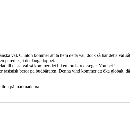
ska val. Clinton kommer att ta hem detta val, dock så har detta val sått
n parentes, i det långa loppet.
t till nästa val så kommer det bli en jordskredsseger. You bet !
ller rasistisk beror på budbäraren. Denna vind kommer att öka globalt, 
eaktion på marknaderna.