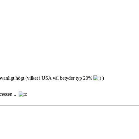
a ovanligt högt (vilket i USA väl betyder typ 20%
)
ocessen...