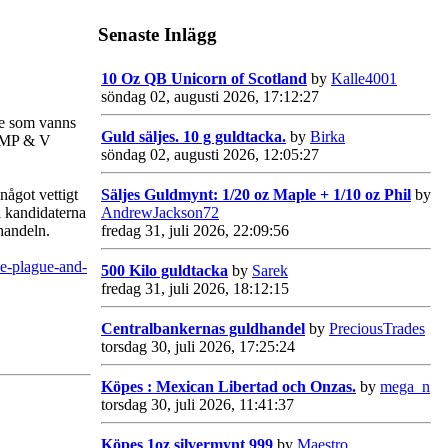
Senaste Inlägg
10 Oz QB Unicorn of Scotland
by
Kalle4001
söndag 02, augusti 2026, 17:12:27
ige som vanns
Guld säljes. 10 g guldtacka.
by
Birka
tt MP & V
söndag 02, augusti 2026, 12:05:27
Säljes Guldmynt: 1/20 oz Maple + 1/10 oz Phil
by
något vettigt
AndrewJackson72
a kandidaterna
fredag 31, juli 2026, 22:09:56
 handeln.
e-plague-and-
500 Kilo guldtacka
by
Sarek
fredag 31, juli 2026, 18:12:15
Centralbankernas guldhandel
by
PreciousTrades
torsdag 30, juli 2026, 17:25:24
Köpes : Mexican Libertad och Onzas.
by
mega_n
torsdag 30, juli 2026, 11:41:37
Köpes 1oz silvermynt 999
by
Maestro