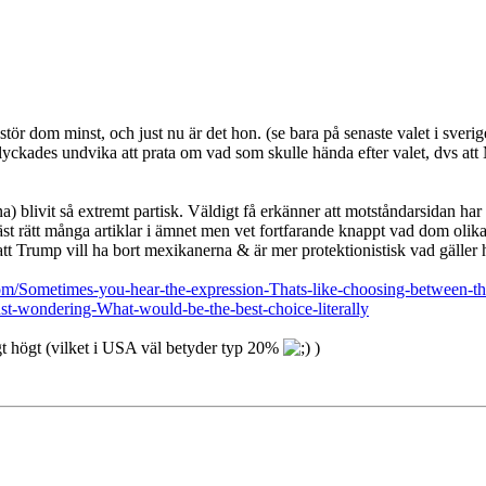
 stör dom minst, och just nu är det hon. (se bara på senaste valet i sver
t S lyckades undvika att prata om vad som skulle hända efter valet, dvs a
a) blivit så extremt partisk. Väldigt få erkänner att motståndarsidan har 
läst rätt många artiklar i ämnet men vet fortfarande knappt vad dom olik
 att Trump vill ha bort mexikanerna & är mer protektionistisk vad gäller
om/Sometimes-you-hear-the-expression-Thats-like-choosing-between-th
st-wondering-What-would-be-the-best-choice-literally
igt högt (vilket i USA väl betyder typ 20%
)