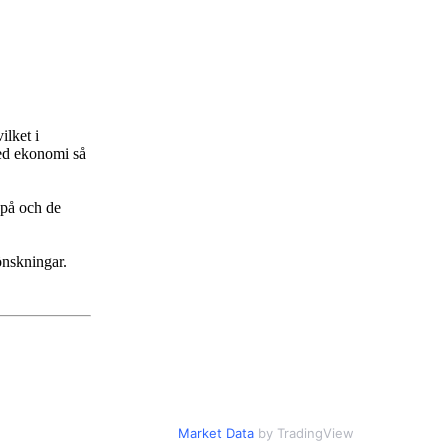
ilket i
med ekonomi så
 på och de
önskningar.
Market Data
by TradingView