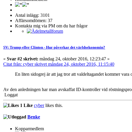
Antal inlägg: 3101
Affärsomdömen: 37
Kontakta mig via PM om du har frågor
SV: Trump eller Clinton - Hur påverkar det världsekonomin?
«
Svar #2 skrivet:
måndag 24, oktober 2016, 12:23:47 »
Citat från: cyber skrivet måndag 24, oktober 2016, 11:15:40
En liten sidogrej är att jag tror att valdeltagandet kommer var
Av den anledningen har man avskaffat ID-kontroller vid röstningspr
Loggat
1 Like
cyber
likes this.
Benke
Kopparmedlem