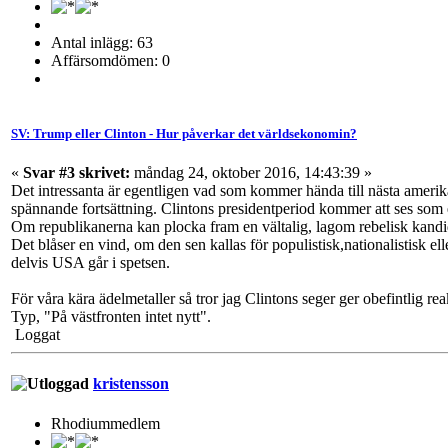
Antal inlägg: 63
Affärsomdömen: 0
SV: Trump eller Clinton - Hur påverkar det världsekonomin?
«
Svar #3 skrivet:
måndag 24, oktober 2016, 14:43:39 »
Det intressanta är egentligen vad som kommer hända till nästa amerikan
spännande fortsättning. Clintons presidentperiod kommer att ses som e
Om republikanerna kan plocka fram en vältalig, lagom rebelisk kandida
Det blåser en vind, om den sen kallas för populistisk,nationalistisk e
delvis USA går i spetsen.
För våra kära ädelmetaller så tror jag Clintons seger ger obefintlig r
Typ, "På västfronten intet nytt".
Loggat
kristensson
Rhodiummedlem