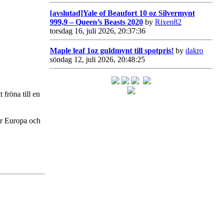
[avslutad]Yale of Beaufort 10 oz Silvermynt
999,9 – Queen’s Beasts 2020
by
Rixen82
torsdag 16, juli 2026, 20:37:36
Maple leaf 1oz guldmynt till spotpris!
by
dakro
söndag 12, juli 2026, 20:48:25
 fröna till en
där Europa och