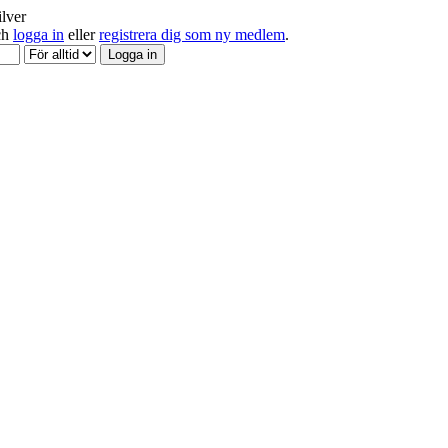
ilver
och
logga in
eller
registrera dig som ny medlem
.