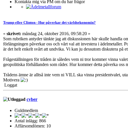
Kontakta mig via PM om du har frågor
Trump eller Clinton - Hur påverkar det världsekonomin?
«
skrivet:
måndag 24, oktober 2016, 09:58:20 »
Som rubriken antyder tänkte jag att diskussionen här skulle handla om
förlängningen påverkar oss och vårt val att investera i ädelmetaller. P
är det helt enkelt svårt att undvika. Vi kan ju dessutom diskutera på ett
Frågeställningen för tråden är således vem ni tror kommer vinna valet 
geopolitiska förhållanden som råder. Hur kommer detta påverka oss 
Trådens ämne är alltså inte vem ni VILL ska vinna presidentvalet, 
Motivera
Loggat
cyber
Guldmedlem
Antal inlägg: 866
Affärsomdömen: 10