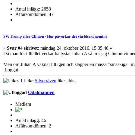
Antal inlägg: 2658
Affärsomdömen: 47
SV: Trump eller Clinton - Hur påverkar det världsekonomin?
«
Svar #4 skrivet:
måndag 24, oktober 2016, 15:35:48 »
Då man för tillfället verkar ha tystat Julian A så tror jag Clinton vinner
Men om Julian A vaknar till igen och släpper en massa "smaskiga" ma
Loggat
1 Like
Silverräven
likes this.
Odalmannen
Medlem
Antal inlägg: 46
Affärsomdömen: 2