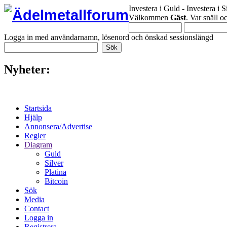
Investera i Guld - Investera i S
Välkommen
Gäst
. Var snäll 
Logga in med användarnamn, lösenord och önskad sessionslängd
Nyheter:
Startsida
Hjälp
Annonsera/Advertise
Regler
Diagram
Guld
Silver
Platina
Bitcoin
Sök
Media
Contact
Logga in
Registrera