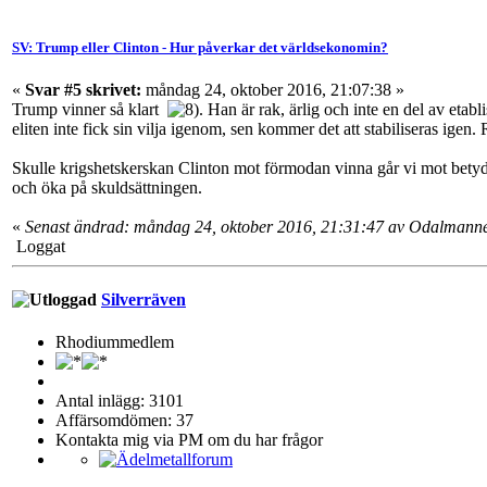
SV: Trump eller Clinton - Hur påverkar det världsekonomin?
«
Svar #5 skrivet:
måndag 24, oktober 2016, 21:07:38 »
Trump vinner så klart
. Han är rak, ärlig och inte en del av eta
eliten inte fick sin vilja igenom, sen kommer det att stabiliseras ig
Skulle krigshetskerskan Clinton mot förmodan vinna går vi mot betydl
och öka på skuldsättningen.
«
Senast ändrad: måndag 24, oktober 2016, 21:31:47 av Odalmann
Loggat
Silverräven
Rhodiummedlem
Antal inlägg: 3101
Affärsomdömen: 37
Kontakta mig via PM om du har frågor