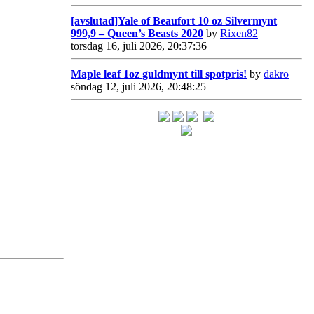
[avslutad]Yale of Beaufort 10 oz Silvermynt
999,9 – Queen’s Beasts 2020
by
Rixen82
torsdag 16, juli 2026, 20:37:36
Maple leaf 1oz guldmynt till spotpris!
by
dakro
söndag 12, juli 2026, 20:48:25