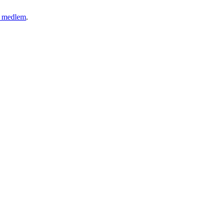
ny medlem
.