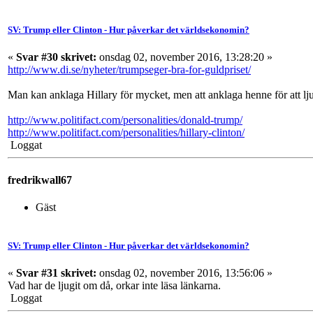
SV: Trump eller Clinton - Hur påverkar det världsekonomin?
«
Svar #30 skrivet:
onsdag 02, november 2016, 13:28:20 »
http://www.di.se/nyheter/trumpseger-bra-for-guldpriset/
Man kan anklaga Hillary för mycket, men att anklaga henne för att lju
http://www.politifact.com/personalities/donald-trump/
http://www.politifact.com/personalities/hillary-clinton/
Loggat
fredrikwall67
Gäst
SV: Trump eller Clinton - Hur påverkar det världsekonomin?
«
Svar #31 skrivet:
onsdag 02, november 2016, 13:56:06 »
Vad har de ljugit om då, orkar inte läsa länkarna.
Loggat