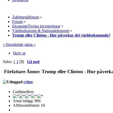
Ädelmetallforum
»
Forum
»
Ekonomi/Övriga investeringar
»
Världsekonomi & Nationalekonomi
»
Trump eller Clinton - Hur påverkar det världsekonomin?
« föregående
nästa »
Skriv ut
Sidor:
1
2
[
3
]
Gå ned
Författare
Ämne: Trump eller Clinton - Hur påverka
cyber
Guldmedlem
Antal inlägg: 866
Affärsomdömen: 10