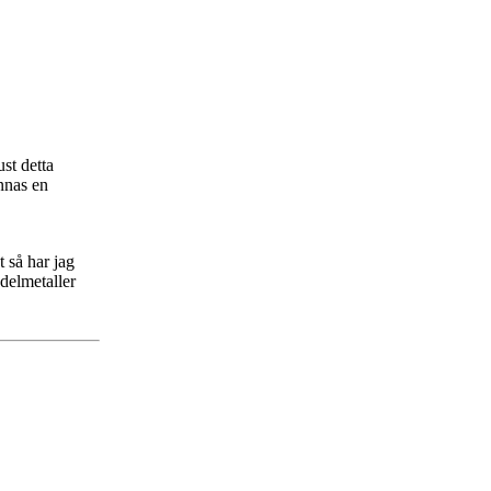
st detta
innas en
t så har jag
delmetaller