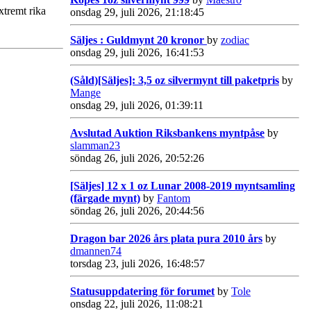
xtremt rika
onsdag 29, juli 2026, 21:18:45
Säljes : Guldmynt 20 kronor
by
zodiac
onsdag 29, juli 2026, 16:41:53
(Såld)[Säljes]: 3,5 oz silvermynt till paketpris
by
Mange
onsdag 29, juli 2026, 01:39:11
Avslutad Auktion Riksbankens myntpåse
by
slamman23
söndag 26, juli 2026, 20:52:26
[Säljes] 12 x 1 oz Lunar 2008-2019 myntsamling
(färgade mynt)
by
Fantom
söndag 26, juli 2026, 20:44:56
Dragon bar 2026 års plata pura 2010 års
by
dmannen74
torsdag 23, juli 2026, 16:48:57
Statusuppdatering för forumet
by
Tole
onsdag 22, juli 2026, 11:08:21