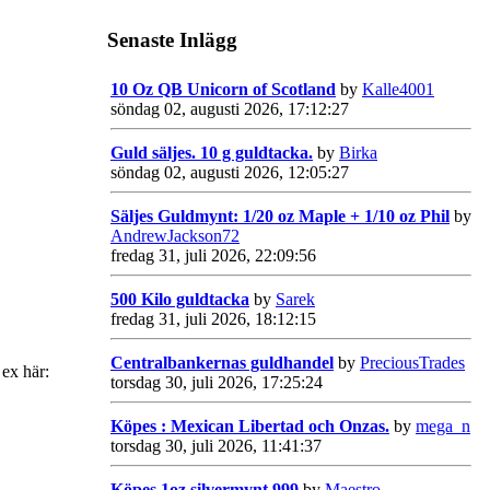
Senaste Inlägg
10 Oz QB Unicorn of Scotland
by
Kalle4001
söndag 02, augusti 2026, 17:12:27
Guld säljes. 10 g guldtacka.
by
Birka
söndag 02, augusti 2026, 12:05:27
Säljes Guldmynt: 1/20 oz Maple + 1/10 oz Phil
by
AndrewJackson72
fredag 31, juli 2026, 22:09:56
500 Kilo guldtacka
by
Sarek
fredag 31, juli 2026, 18:12:15
Centralbankernas guldhandel
by
PreciousTrades
 ex här:
torsdag 30, juli 2026, 17:25:24
Köpes : Mexican Libertad och Onzas.
by
mega_n
torsdag 30, juli 2026, 11:41:37
Köpes 1oz silvermynt 999
by
Maestro