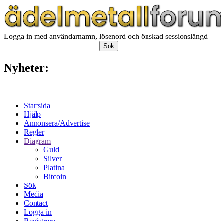
Logga in med användarnamn, lösenord och önskad sessionslängd
Nyheter:
Startsida
Hjälp
Annonsera/Advertise
Regler
Diagram
Guld
Silver
Platina
Bitcoin
Sök
Media
Contact
Logga in
Registrera