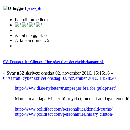
jerseph
Palladiummedlem
Antal inlägg: 436
Affärsomdömen: 55
SV: Trump eller Clinton - Hur påverkar det världsekonomin?
«
Svar #32 skrivet:
onsdag 02, november 2016, 15:15:16 »
Citat från: cyber skrivet onsdag 02, november 2016, 13:28:20
http://www.di.se/nyheter/trumpseger-bra-for-guldpriset/
Man kan anklaga Hillary för mycket, men att anklaga henne för 
http://www.politifact.com/personalities/donald-trump/
http://www.politifact.com/personalities/hillary-clinton/