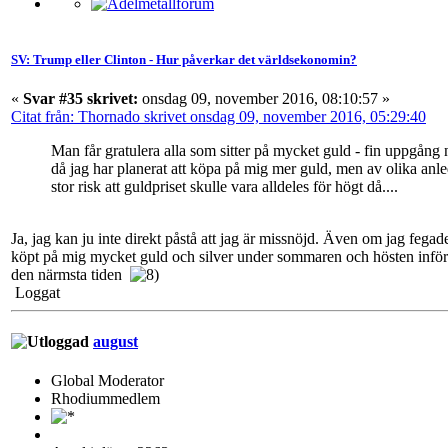
SV: Trump eller Clinton - Hur påverkar det världsekonomin?
«
Svar #35 skrivet:
onsdag 09, november 2016, 08:10:57 »
Citat från: Thornado skrivet onsdag 09, november 2016, 05:29:40
Man får gratulera alla som sitter på mycket guld - fin uppgång 
då jag har planerat att köpa på mig mer guld, men av olika anledn
stor risk att guldpriset skulle vara alldeles för högt då....
Ja, jag kan ju inte direkt påstå att jag är missnöjd. Även om jag fegade
köpt på mig mycket guld och silver under sommaren och hösten inför 
den närmsta tiden
Loggat
august
Global Moderator
Rhodiummedlem