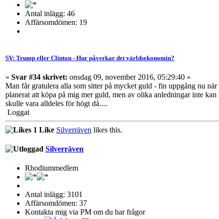
Antal inlägg: 46
Affärsomdömen: 19
SV: Trump eller Clinton - Hur påverkar det världsekonomin?
«
Svar #34 skrivet:
onsdag 09, november 2016, 05:29:40 »
Man får gratulera alla som sitter på mycket guld - fin uppgång nu när 
planerat att köpa på mig mer guld, men av olika anledningar inte kan gör
skulle vara alldeles för högt då....
Loggat
1 Like
Silverräven
likes this.
Silverräven
Rhodiummedlem
Antal inlägg: 3101
Affärsomdömen: 37
Kontakta mig via PM om du har frågor