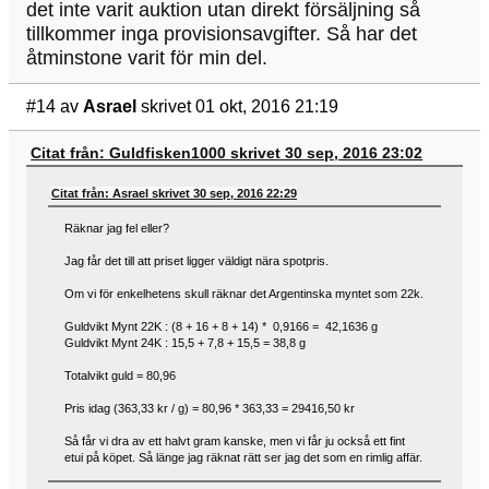
det inte varit auktion utan direkt försäljning så
tillkommer inga provisionsavgifter. Så har det
åtminstone varit för min del.
#14
av
Asrael
skrivet 01 okt, 2016 21:19
Citat från: Guldfisken1000 skrivet 30 sep, 2016 23:02
Citat från: Asrael skrivet 30 sep, 2016 22:29
Räknar jag fel eller?
Jag får det till att priset ligger väldigt nära spotpris.
Om vi för enkelhetens skull räknar det Argentinska myntet som 22k.
Guldvikt Mynt 22K : (8 + 16 + 8 + 14) * 0,9166 = 42,1636 g
Guldvikt Mynt 24K : 15,5 + 7,8 + 15,5 = 38,8 g
Totalvikt guld = 80,96
Pris idag (363,33 kr / g) = 80,96 * 363,33 = 29416,50 kr
Så får vi dra av ett halvt gram kanske, men vi får ju också ett fint
etui på köpet. Så länge jag räknat rätt ser jag det som en rimlig affär.