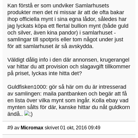
Kan förstå er som undviker Samlarhusets
produkter men det ni missar är att de ofta bakar
ihop officiella mynt i sina egna lådor, således har
jag lyckats köpa ett flertal bullion mynt (både guld
och silver, även kina pandor) i samlarhuset -
samlingar till spotpris eller tom något under just
för att samlarhuset är så avskydda.
Väldigt dålig info i den där annonsen, krugerangel
var hittar du att provision och slagavgift tillkommer
på priset, lyckas inte hitta det?
Guldfisken1000: gör så här om du är intresserad
av samlingen: maila pantbanken och begär att få
en lista över vilka mynt som ingår. Kolla ebay vad
mynten sålts för där, kanske hittar du nåt guldkorn
ändå..
#9
av
Micromax
skrivet 01 okt, 2016 09:49