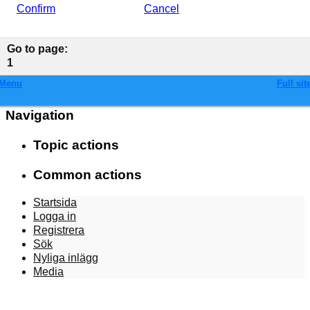
Confirm
Cancel
Go to page
:
1
Menu
Full sit
Navigation
Topic actions
Common actions
Startsida
Logga in
Registrera
Sök
Nyliga inlägg
Media