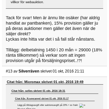
villkor för webauktion.
Tack för svar! Men är ännu lite osäker (har aldrig
handlat av pantbanken), 15% provision gäller ju
på deras auktioner men gäller det även när de
säljer direkt?
Lyckas inte hitta var det i så fall står nånstans.
Tillägg: delbetalning 1450 i 20 mån = 29000 (18%
ränta tillkommer) så verkar som att ingen
provision utgår på försäljningspriset..!?!
#13
av
Silverräven
skrivet 01 okt, 2016 21:11
Citat från: Micromax skrivet 01 okt, 2016 19:49
Citat från: seXes skrivet 01 okt, 2016 18:31
Citat från: Krugerangel skrivet 01 okt, 2016 01:17
Lägg på tillslagsavgift eller auktionsavgift på 20% + ev frakt
Mycket dåligt köp....