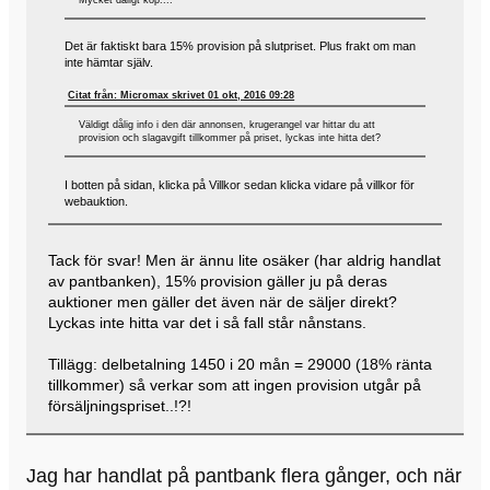
Det är faktiskt bara 15% provision på slutpriset. Plus frakt om man
inte hämtar själv.
Citat från: Micromax skrivet 01 okt, 2016 09:28
Väldigt dålig info i den där annonsen, krugerangel var hittar du att
provision och slagavgift tillkommer på priset, lyckas inte hitta det?
I botten på sidan, klicka på Villkor sedan klicka vidare på villkor för
webauktion.
Tack för svar! Men är ännu lite osäker (har aldrig handlat
av pantbanken), 15% provision gäller ju på deras
auktioner men gäller det även när de säljer direkt?
Lyckas inte hitta var det i så fall står nånstans.
Tillägg: delbetalning 1450 i 20 mån = 29000 (18% ränta
tillkommer) så verkar som att ingen provision utgår på
försäljningspriset..!?!
Jag har handlat på pantbank flera gånger, och när