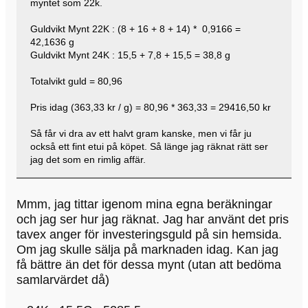
myntet som 22k.
Guldvikt Mynt 22K : (8 + 16 + 8 + 14) * 0,9166 =
42,1636 g
Guldvikt Mynt 24K : 15,5 + 7,8 + 15,5 = 38,8 g
Totalvikt guld = 80,96
Pris idag (363,33 kr / g) = 80,96 * 363,33 = 29416,50 kr
Så får vi dra av ett halvt gram kanske, men vi får ju
också ett fint etui på köpet. Så länge jag räknat rätt ser
jag det som en rimlig affär.
Mmm, jag tittar igenom mina egna beräkningar
och jag ser hur jag räknat. Jag har använt det pris
tavex anger för investeringsguld på sin hemsida.
Om jag skulle sälja på marknaden idag. Kan jag
få bättre än det för dessa mynt (utan att bedöma
samlarvärdet då)