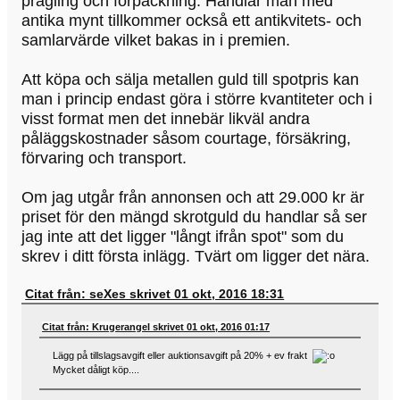
prägling och förpackning. Handlar man med
antika mynt tillkommer också ett antikvitets- och
samlarvärde vilket bakas in i premien.
Att köpa och sälja metallen guld till spotpris kan
man i princip endast göra i större kvantiteter och i
visst format men det innebär likväl andra
påläggskostnader såsom courtage, försäkring,
förvaring och transport.
Om jag utgår från annonsen och att 29.000 kr är
priset för den mängd skrotguld du handlar så ser
jag inte att det ligger "långt ifrån spot" som du
skrev i ditt första inlägg. Tvärt om ligger det nära.
Citat från: seXes skrivet 01 okt, 2016 18:31
Citat från: Krugerangel skrivet 01 okt, 2016 01:17
Lägg på tillslagsavgift eller auktionsavgift på 20% + ev frakt
Mycket dåligt köp....