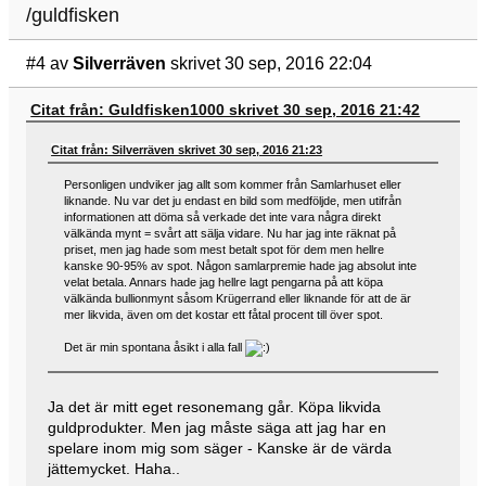
/guldfisken
#4
av
Silverräven
skrivet 30 sep, 2016 22:04
Citat från: Guldfisken1000 skrivet 30 sep, 2016 21:42
Citat från: Silverräven skrivet 30 sep, 2016 21:23
Personligen undviker jag allt som kommer från Samlarhuset eller
liknande. Nu var det ju endast en bild som medföljde, men utifrån
informationen att döma så verkade det inte vara några direkt
välkända mynt = svårt att sälja vidare. Nu har jag inte räknat på
priset, men jag hade som mest betalt spot för dem men hellre
kanske 90-95% av spot. Någon samlarpremie hade jag absolut inte
velat betala. Annars hade jag hellre lagt pengarna på att köpa
välkända bullionmynt såsom Krügerrand eller liknande för att de är
mer likvida, även om det kostar ett fåtal procent till över spot.
Det är min spontana åsikt i alla fall
Ja det är mitt eget resonemang går. Köpa likvida
guldprodukter. Men jag måste säga att jag har en
spelare inom mig som säger - Kanske är de värda
jättemycket. Haha..