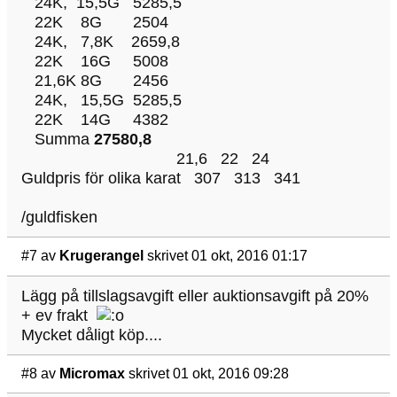
24K, 15,5G 5285,5
22K 8G 2504
24K, 7,8K 2659,8
22K 16G 5008
21,6K 8G 2456
24K, 15,5G 5285,5
22K 14G 4382
Summa
27580,8
21,6 22 24
Guldpris för olika karat 307 313 341
/guldfisken
#7
av
Krugerangel
skrivet 01 okt, 2016 01:17
Lägg på tillslagsavgift eller auktionsavgift på 20%
+ ev frakt
Mycket dåligt köp....
#8
av
Micromax
skrivet 01 okt, 2016 09:28