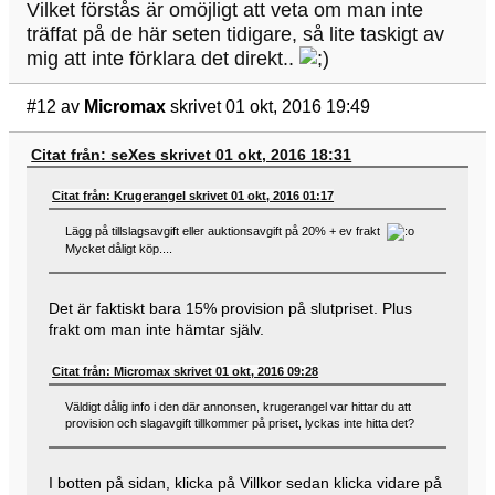
Vilket förstås är omöjligt att veta om man inte
träffat på de här seten tidigare, så lite taskigt av
mig att inte förklara det direkt..
#12
av
Micromax
skrivet 01 okt, 2016 19:49
Citat från: seXes skrivet 01 okt, 2016 18:31
Citat från: Krugerangel skrivet 01 okt, 2016 01:17
Lägg på tillslagsavgift eller auktionsavgift på 20% + ev frakt
Mycket dåligt köp....
Det är faktiskt bara 15% provision på slutpriset. Plus
frakt om man inte hämtar själv.
Citat från: Micromax skrivet 01 okt, 2016 09:28
Väldigt dålig info i den där annonsen, krugerangel var hittar du att
provision och slagavgift tillkommer på priset, lyckas inte hitta det?
I botten på sidan, klicka på Villkor sedan klicka vidare på