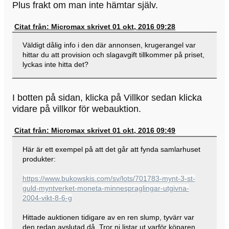
Plus frakt om man inte hämtar själv.
Citat från: Micromax skrivet 01 okt, 2016 09:28
Väldigt dålig info i den där annonsen, krugerangel var
hittar du att provision och slagavgift tillkommer på priset,
lyckas inte hitta det?
I botten på sidan, klicka på Villkor sedan klicka
vidare på villkor för webauktion.
Citat från: Micromax skrivet 01 okt, 2016 09:49
Här är ett exempel på att det går att fynda samlarhuset
produkter:
https://www.bukowskis.com/sv/lots/701783-mynt-3-st-
guld-myntverket-moneta-minnespraglingar-utgivna-
2004-vikt-8-6-g
Hittade auktionen tidigare av en ren slump, tyvärr var
den redan avslutad då. Tror ni listar ut varför köparen