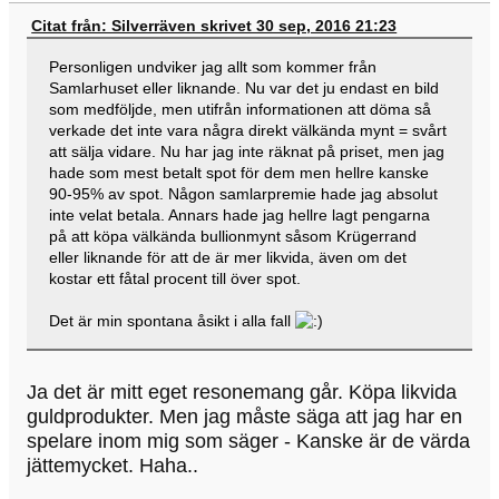
Citat från: Silverräven skrivet 30 sep, 2016 21:23
Personligen undviker jag allt som kommer från
Samlarhuset eller liknande. Nu var det ju endast en bild
som medföljde, men utifrån informationen att döma så
verkade det inte vara några direkt välkända mynt = svårt
att sälja vidare. Nu har jag inte räknat på priset, men jag
hade som mest betalt spot för dem men hellre kanske
90-95% av spot. Någon samlarpremie hade jag absolut
inte velat betala. Annars hade jag hellre lagt pengarna
på att köpa välkända bullionmynt såsom Krügerrand
eller liknande för att de är mer likvida, även om det
kostar ett fåtal procent till över spot.
Det är min spontana åsikt i alla fall
Ja det är mitt eget resonemang går. Köpa likvida
guldprodukter. Men jag måste säga att jag har en
spelare inom mig som säger - Kanske är de värda
jättemycket. Haha..