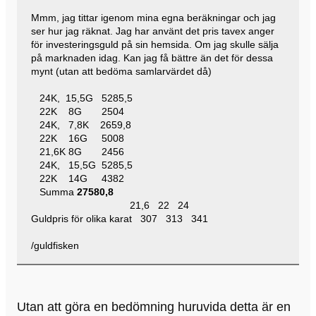
Mmm, jag tittar igenom mina egna beräkningar och jag
ser hur jag räknat. Jag har använt det pris tavex anger
för investeringsguld på sin hemsida. Om jag skulle sälja
på marknaden idag. Kan jag få bättre än det för dessa
mynt (utan att bedöma samlarvärdet då)
24K, 15,5G 5285,5
22K 8G 2504
24K, 7,8K 2659,8
22K 16G 5008
21,6K 8G 2456
24K, 15,5G 5285,5
22K 14G 4382
Summa
27580,8
21,6 22 24
Guldpris för olika karat 307 313 341
/guldfisken
Utan att göra en bedömning huruvida detta är en