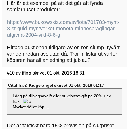
Här är ett exempel på att det går att fynda
samlarhuset produkter:
https://www.bukowskis.com/sv/lots/701783-mynt-
3-st-guld-myntverket-moneta-minnespraglingar-
utgivna-2004-vikt-8-6-g
Hittade auktionen tidigare av en ren slump, tyvärr
var den redan avslutad då. Tror ni listar ut varför
köparen har all anledning att jubla..?
#10
av
ífing
skrivet 01 okt, 2016 18:31
Citat från: Krugerangel skrivet 01 okt, 2016 01:17
Lägg på tillslagsavgift eller auktionsavgift på 20% + ev
frakt
Mycket dåligt köp....
Det är faktiskt bara 15% provision på slutpriset.