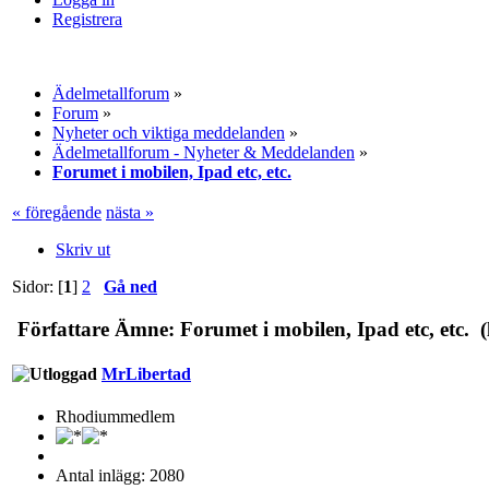
Registrera
Ädelmetallforum
»
Forum
»
Nyheter och viktiga meddelanden
»
Ädelmetallforum - Nyheter & Meddelanden
»
Forumet i mobilen, Ipad etc, etc.
« föregående
nästa »
Skriv ut
Sidor: [
1
]
2
Gå ned
Författare
Ämne: Forumet i mobilen, Ipad etc, etc. (
MrLibertad
Rhodiummedlem
Antal inlägg: 2080