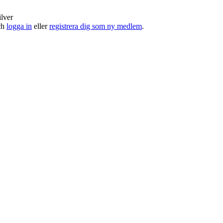
ilver
och
logga in
eller
registrera dig som ny medlem
.