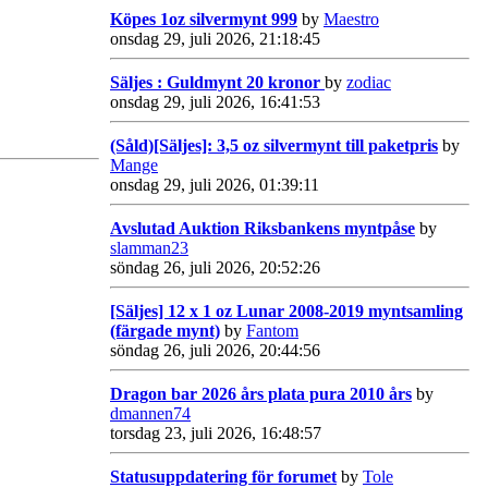
Köpes 1oz silvermynt 999
by
Maestro
onsdag 29, juli 2026, 21:18:45
Säljes : Guldmynt 20 kronor
by
zodiac
onsdag 29, juli 2026, 16:41:53
(Såld)[Säljes]: 3,5 oz silvermynt till paketpris
by
Mange
onsdag 29, juli 2026, 01:39:11
Avslutad Auktion Riksbankens myntpåse
by
slamman23
söndag 26, juli 2026, 20:52:26
[Säljes] 12 x 1 oz Lunar 2008-2019 myntsamling
(färgade mynt)
by
Fantom
söndag 26, juli 2026, 20:44:56
Dragon bar 2026 års plata pura 2010 års
by
dmannen74
torsdag 23, juli 2026, 16:48:57
Statusuppdatering för forumet
by
Tole