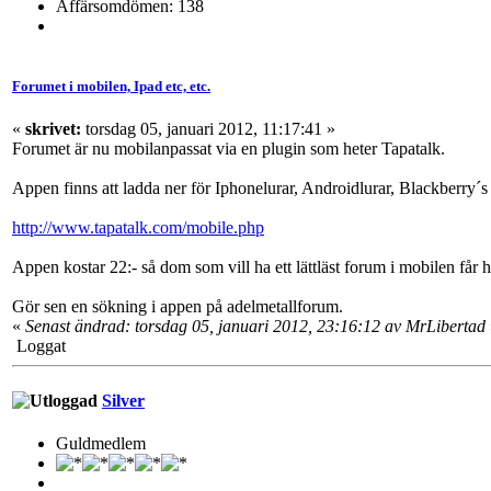
Affärsomdömen: 138
Forumet i mobilen, Ipad etc, etc.
«
skrivet:
torsdag 05, januari 2012, 11:17:41 »
Forumet är nu mobilanpassat via en plugin som heter Tapatalk.
Appen finns att ladda ner för Iphonelurar, Androidlurar, Blackberry´s
http://www.tapatalk.com/mobile.php
Appen kostar 22:- så dom som vill ha ett lättläst forum i mobilen får h
Gör sen en sökning i appen på adelmetallforum.
«
Senast ändrad: torsdag 05, januari 2012, 23:16:12 av MrLibertad
Loggat
Silver
Guldmedlem