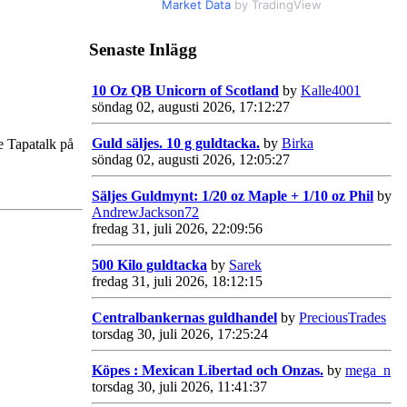
Market Data
by TradingView
Senaste Inlägg
10 Oz QB Unicorn of Scotland
by
Kalle4001
söndag 02, augusti 2026, 17:12:27
Guld säljes. 10 g guldtacka.
by
Birka
e Tapatalk på
söndag 02, augusti 2026, 12:05:27
Säljes Guldmynt: 1/20 oz Maple + 1/10 oz Phil
by
AndrewJackson72
fredag 31, juli 2026, 22:09:56
500 Kilo guldtacka
by
Sarek
fredag 31, juli 2026, 18:12:15
Centralbankernas guldhandel
by
PreciousTrades
torsdag 30, juli 2026, 17:25:24
Köpes : Mexican Libertad och Onzas.
by
mega_n
torsdag 30, juli 2026, 11:41:37