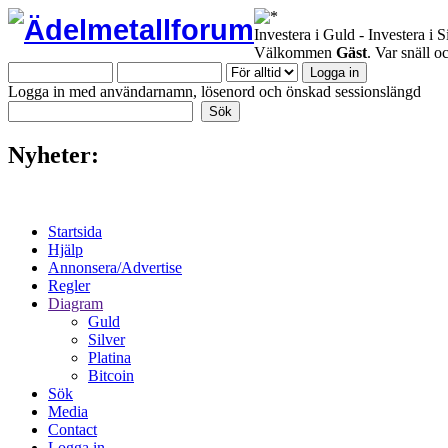
Investera i Guld - Investera i S
Välkommen
Gäst
. Var snäll 
Logga in med användarnamn, lösenord och önskad sessionslängd
Nyheter:
Startsida
Hjälp
Annonsera/Advertise
Regler
Diagram
Guld
Silver
Platina
Bitcoin
Sök
Media
Contact
Logga in