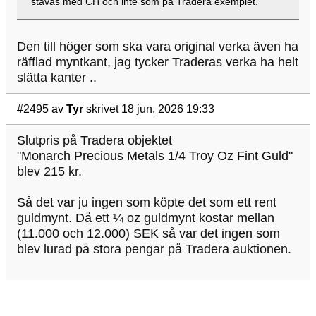
stavas med CH och inte som på Tradera exemplet.
Den till höger som ska vara original verka även ha
räfflad myntkant, jag tycker Traderas verka ha helt
slätta kanter ..
#2495
av
Tyr
skrivet 18 jun, 2026 19:33
Slutpris på Tradera objektet
"Monarch Precious Metals 1/4 Troy Oz Fint Guld"
blev 215 kr.
Så det var ju ingen som köpte det som ett rent
guldmynt. Då ett ¼ oz guldmynt kostar mellan
(11.000 och 12.000) SEK så var det ingen som
blev lurad på stora pengar på Tradera auktionen.