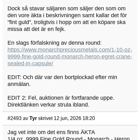
Dock så stavar säljaren som säljer den som om
den vore äkta i beskrivningen samt kallar det för
"fint guld", troligtvis i hopp om att en köpare ska
missa att det är en fejk.
En slags förfalskning av denna round:
https://www.monarchpreciousmetals.com/1-10-oz-
9999-fine-gold-round-monarch-heron-egret-crane-
sealed-in-capsule/
EDIT: Och där var den bortplockad efter min
anmälan.
EDIT 2: Fel, auktionen är fortfarande uppe.
Direktlänken verkar strula ibland.
#2493
av
Tyr
skrivet 12 jun, 2026 18:20
Jag vet inte om det ens finns ÄKTA
1/4 oz .9999 Fine Gold Round - Monarch - Heron