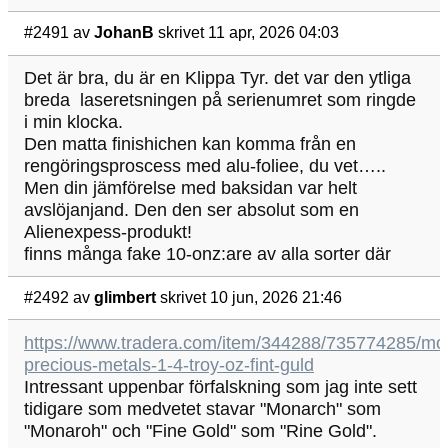
#2491
av
JohanB
skrivet 11 apr, 2026 04:03
Det är bra, du är en Klippa Tyr. det var den ytliga
breda laseretsningen på serienumret som ringde
i min klocka.
Den matta finishichen kan komma från en
rengöringsproscess med alu-foliee, du vet…..
Men din jämförelse med baksidan var helt
avslöjanjand. Den den ser absolut som en
Alienexpess-produkt!
finns många fake 10-onz:are av alla sorter där
#2492
av
glimbert
skrivet 10 jun, 2026 21:46
https://www.tradera.com/item/344288/735774285/mo
precious-metals-1-4-troy-oz-fint-guld
Intressant uppenbar förfalskning som jag inte sett
tidigare som medvetet stavar "Monarch" som
"Monaroh" och "Fine Gold" som "Rine Gold".