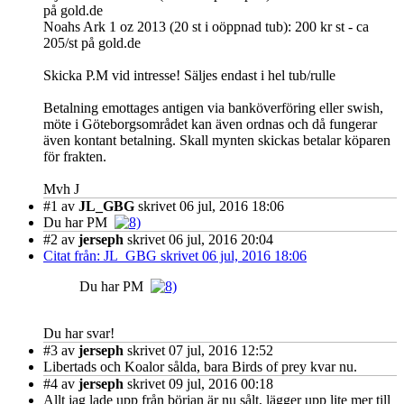
på gold.de
Noahs Ark 1 oz 2013 (20 st i oöppnad tub): 200 kr st - ca
205/st på gold.de
Skicka P.M vid intresse! Säljes endast i hel tub/rulle
Betalning emottages antigen via banköverföring eller swish,
möte i Göteborgsområdet kan även ordnas och då fungerar
även kontant betalning. Skall mynten skickas betalar köparen
för frakten.
Mvh J
#1
av
JL_GBG
skrivet 06 jul, 2016 18:06
Du har PM
#2
av
jerseph
skrivet 06 jul, 2016 20:04
Citat från: JL_GBG skrivet 06 jul, 2016 18:06
Du har PM
Du har svar!
#3
av
jerseph
skrivet 07 jul, 2016 12:52
Libertads och Koalor sålda, bara Birds of prey kvar nu.
#4
av
jerseph
skrivet 09 jul, 2016 00:18
Allt jag lade upp från början är nu sålt, lägger upp lite mer till