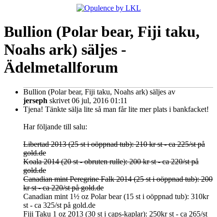
Bullion (Polar bear, Fiji taku,
Noahs ark) säljes -
Ädelmetallforum
Bullion (Polar bear, Fiji taku, Noahs ark) säljes
av
jerseph
skrivet 06 jul, 2016 01:11
Tjena! Tänkte sälja lite så man får lite mer plats i bankfacket!
Har följande till salu:
Libertad 2013 (25 st i oöppnad tub): 210 kr st - ca 225/st på
gold.de
Koala 2014 (20 st - obruten rulle): 200 kr st - ca 220/st på
gold.de
Canadian mint Peregrine Falk 2014 (25 st i oöppnad tub): 200
kr st - ca 220/st på gold.de
Canadian mint 1½ oz Polar bear (15 st i oöppnad tub): 310kr
st - ca 325/st på gold.de
Fiji Taku 1 oz 2013 (30 st i caps-kaplar): 250kr st - ca 265/st