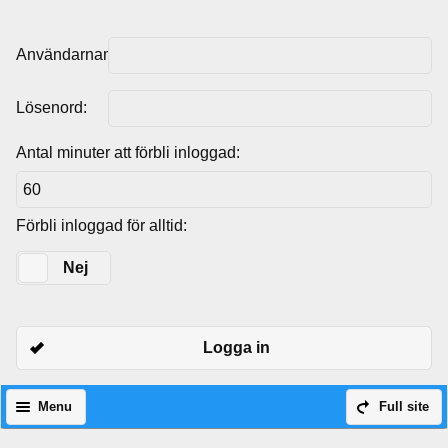
Användarnamn:
Lösenord:
Antal minuter att förbli inloggad:
Förbli inloggad för alltid:
Ja
Nej
Logga in
Menu
Full site