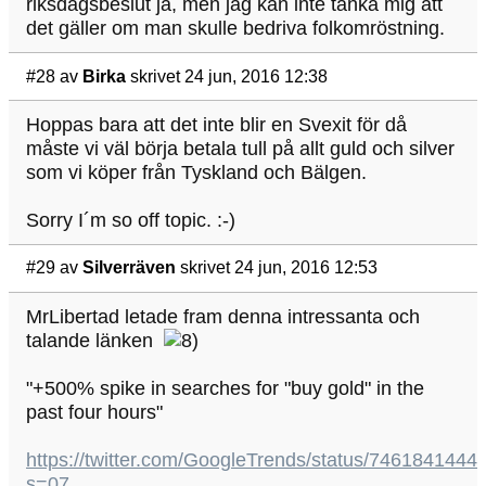
riksdagsbeslut ja, men jag kan inte tänka mig att
det gäller om man skulle bedriva folkomröstning.
#28
av
Birka
skrivet 24 jun, 2016 12:38
Hoppas bara att det inte blir en Svexit för då
måste vi väl börja betala tull på allt guld och silver
som vi köper från Tyskland och Bälgen.
Sorry I´m so off topic. :-)
#29
av
Silverräven
skrivet 24 jun, 2016 12:53
MrLibertad letade fram denna intressanta och
talande länken
"+500% spike in searches for "buy gold" in the
past four hours"
https://twitter.com/GoogleTrends/status/746184144
s=07