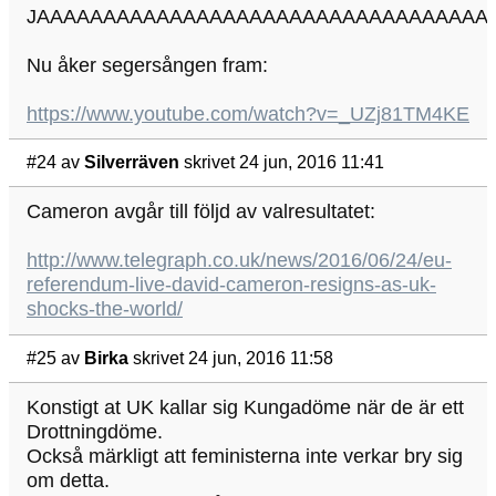
JAAAAAAAAAAAAAAAAAAAAAAAAAAAAAAAAAA
Nu åker segersången fram:
https://www.youtube.com/watch?v=_UZj81TM4KE
#24
av
Silverräven
skrivet 24 jun, 2016 11:41
Cameron avgår till följd av valresultatet:
http://www.telegraph.co.uk/news/2016/06/24/eu-
referendum-live-david-cameron-resigns-as-uk-
shocks-the-world/
#25
av
Birka
skrivet 24 jun, 2016 11:58
Konstigt at UK kallar sig Kungadöme när de är ett
Drottningdöme.
Också märkligt att feministerna inte verkar bry sig
om detta.