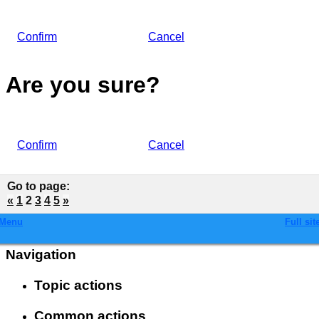
Confirm
Cancel
Are you sure?
Confirm
Cancel
Go to page
:
«
1
2
3
4
5
»
Menu
Full sit
Navigation
Topic actions
Common actions