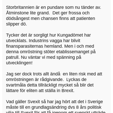
Storbritannien är en pundare som nu tänder av.
Åtminstone lite grand. Det ger frossa och
dödsångest men chansen finns att patienten
slipper dö.
Tycker det är sorgligt hur Kungadömet har
utvecklats. Industrins vagga har blivit
finansparasiternas hemland. Men i och med
denna omröstning stöter etablissemanget på
patrull. Nu väntar vi med spänning på
utvecklingen!
Jag ser dock trots allt ändå en liten risk med att
omröstningen är rådgivande. Lyckas de
svartmåla detta tillräckligt mycket så blir det
lättare för eliten att ställa in Brexit.
Vad gäller Svexit så har jag hört att det i Sverige
måste till en grundlagsändring dvs 8 års politisk
vilja till Svexit för att få igenom ett svenskt utträde