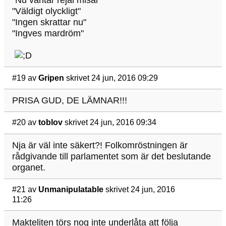
"Nu väntar rejäl misär"
"Väldigt olyckligt"
"Ingen skrattar nu"
"Ingves mardröm"
#19
av
Gripen
skrivet 24 jun, 2016 09:29
PRISA GUD, DE LÄMNAR!!!
#20
av
toblov
skrivet 24 jun, 2016 09:34
Nja är väl inte säkert?! Folkomröstningen är
rådgivande till parlamentet som är det beslutande
organet.
#21
av
Unmanipulatable
skrivet 24 jun, 2016
11:26
Makteliten törs nog inte underlåta att följa