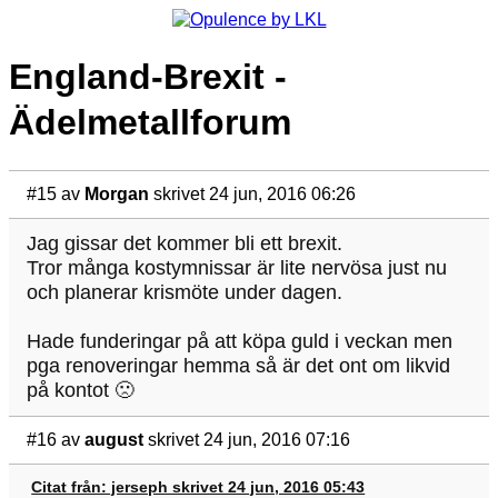
England-Brexit -
Ädelmetallforum
#15
av
Morgan
skrivet 24 jun, 2016 06:26
Jag gissar det kommer bli ett brexit.
Tror många kostymnissar är lite nervösa just nu
och planerar krismöte under dagen.
Hade funderingar på att köpa guld i veckan men
pga renoveringar hemma så är det ont om likvid
på kontot 🙁
#16
av
august
skrivet 24 jun, 2016 07:16
Citat från: jerseph skrivet 24 jun, 2016 05:43