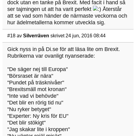
dock utan en tanke på Brexit. Med facit i hand så
ser tajmingen ut att ha varit perfekt
Återstår
att se vad som händer de närmaste veckorna och
hur ädelmetallerna kommer utveckla sig.
#18
av
Silverräven
skrivet 24 jun, 2016 08:44
Gick nyss in på Di.se för att läsa lite om Brexit.
Rubrikerna var ovanligt nyanserade:
"De säger nej till Europa"
"Börsraset är nära"
"Pundet på träsknivåer"
"Brexitsmäll mot kronan"
"Inte vad vi behövde"
"Det blir en rörig tid nu"
"Nu ryker betyget"
"Experter: Ny kris för EU"
"Det blir stökigt"
"Jag skakar lite i kroppen"