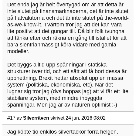
Det enda jag är helt övertygad om är att detta är
inte slutet på finansmarknaderna, det är inte slutet
på fiatvalutorna och det är inte slutet på the-world-
as-we-know-it. Tvärtom tror jag att det kan vara
lite positivt att det gungar till. Då blir folk tvungna
att tänka efter och räkna en gång till istället för att
bara slentrianmässigt köra vidare med gamla
modeller.
Det byggs alltid upp spänningar i statiska
strukturer över tid, och ett sätt att få bort dessa är
upphettning. Brexit hettar absolut upp en massa
system (politiska, ekonomiska, etc). När det
lugnar sig tror jag (dvs hoppas jag) att vi får ett lite
stabilare system, med mindre inbyggda
spänningar. Men jag är av naturen optimist :-)
#17
av
Silverräven
skrivet 24 jun, 2016 08:02
Jag köpte tio enkilos silvertackor förra helgen,