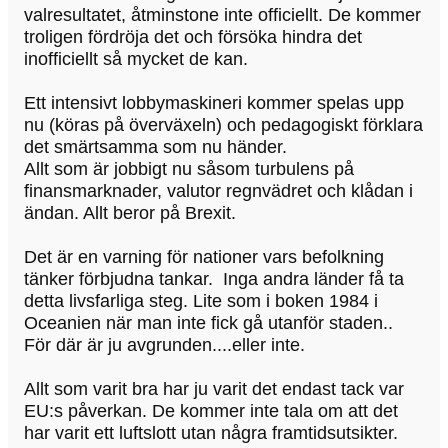
valresultatet, åtminstone inte officiellt. De kommer
troligen fördröja det och försöka hindra det
inofficiellt så mycket de kan.
Ett intensivt lobbymaskineri kommer spelas upp
nu (köras på överväxeln) och pedagogiskt förklara
det smärtsamma som nu händer.
Allt som är jobbigt nu såsom turbulens på
finansmarknader, valutor regnvädret och klådan i
ändan. Allt beror på Brexit.
Det är en varning för nationer vars befolkning
tänker förbjudna tankar. Inga andra länder få ta
detta livsfarliga steg. Lite som i boken 1984 i
Oceanien när man inte fick gå utanför staden..
För där är ju avgrunden....eller inte.
Allt som varit bra har ju varit det endast tack var
EU:s påverkan. De kommer inte tala om att det
har varit ett luftslott utan några framtidsutsikter.