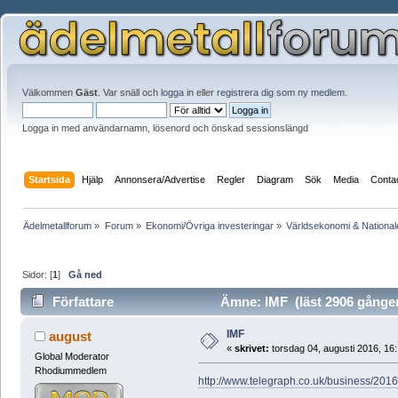
Välkommen
Gäst
. Var snäll och
logga in
eller
registrera dig som ny medlem
.
Logga in med användarnamn, lösenord och önskad sessionslängd
Startsida
Hjälp
Annonsera/Advertise
Regler
Diagram
Sök
Media
Conta
Ädelmetallforum
»
Forum
»
Ekonomi/Övriga investeringar
»
Världsekonomi & Nationa
Sidor: [
1
]
Gå ned
Författare
Ämne: IMF (läst 2906 gånge
IMF
august
«
skrivet:
torsdag 04, augusti 2016, 16:
Global Moderator
Rhodiummedlem
http://www.telegraph.co.uk/business/2016/