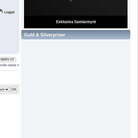
Loggat
Exklusiva Samlarmynt
Guld & Silverpriser
SKRIV UT
ående
nästa »