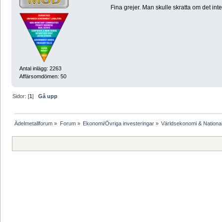
Fina grejer. Man skulle skratta om det inte
Antal inlägg: 2263
Affärsomdömen: 50
Sidor: [
1
]
Gå upp
Ädelmetallforum
»
Forum
»
Ekonomi/Övriga investeringar
»
Världsekonomi & Nationa