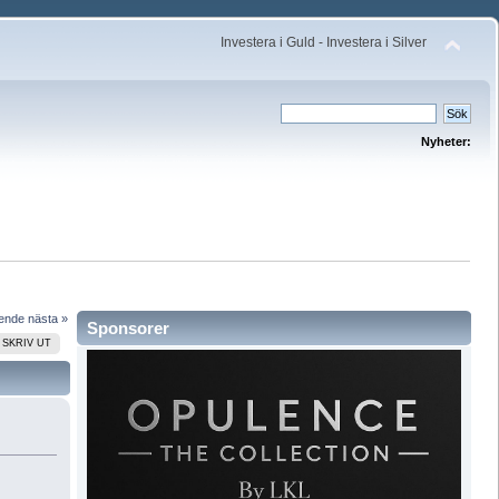
Investera i Guld - Investera i Silver
Nyheter:
ående
nästa »
Sponsorer
SKRIV UT