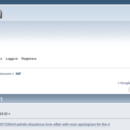
ct
Logga in
Registrera
lekonomi
»
IMF
« föreg
r)
19:32 »
07/28/imf-admits-disastrous-love-affair-with-euro-apologises-for-the-i/