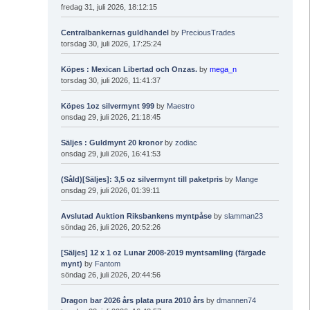
fredag 31, juli 2026, 18:12:15
Centralbankernas guldhandel
by
PreciousTrades
torsdag 30, juli 2026, 17:25:24
Köpes : Mexican Libertad och Onzas.
by
mega_n
torsdag 30, juli 2026, 11:41:37
Köpes 1oz silvermynt 999
by
Maestro
onsdag 29, juli 2026, 21:18:45
Säljes : Guldmynt 20 kronor
by
zodiac
onsdag 29, juli 2026, 16:41:53
(Såld)[Säljes]: 3,5 oz silvermynt till paketpris
by
Mange
onsdag 29, juli 2026, 01:39:11
Avslutad Auktion Riksbankens myntpåse
by
slamman23
söndag 26, juli 2026, 20:52:26
[Säljes] 12 x 1 oz Lunar 2008-2019 myntsamling (färgade
mynt)
by
Fantom
söndag 26, juli 2026, 20:44:56
Dragon bar 2026 års plata pura 2010 års
by
dmannen74