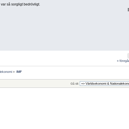
 var så sorgligt bedrövligt.
« föreg
lekonomi
»
IMF
Gå till: