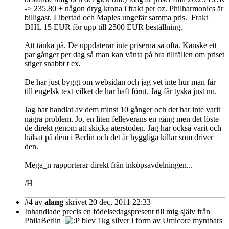
-> 235.80 + någon dryg krona i frakt per oz. Philharmonics är
billigast. Libertad och Maples ungefär samma pris. Frakt
DHL 15 EUR för upp till 2500 EUR beställning.
Att tänka på. De uppdaterar inte priserna så ofta. Kanske ett
par gånger per dag så man kan vänta på bra tillfällen om priset
stiger snabbt t ex.
De har just byggt om websidan och jag vet inte hur man får
till engelsk text vilket de har haft förut. Jag får tyska just nu.
Jag har handlat av dem minst 10 gånger och det har inte varit
några problem. Jo, en liten felleverans en gång men det löste
de direkt genom att skicka återstoden. Jag har också varit och
hälsat på dem i Berlin och det är hyggliga killar som driver
den.
Mega_n rapporterar direkt från inköpsavdelningen...
/H
#4
av
alang
skrivet 20 dec, 2011 22:33
Inhandlade precis en födelsedagspresent till mig själv från
PhilaBerlin
blev 1kg silver i form av Umicore myntbars