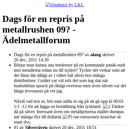
Dags för en repris på
metallrushen 09? -
Ädelmetallforum
Dags för en repris på metallrushen 09?
av
alang
skrivet
20 dec, 2011 14:39
Börjar man kunna ana tendenser på en kommande panik-rush
mot metallerna redan nu till nyåret? Tycker det verkar som att
det finns lite dåligt av i vilket fall silver hos många
distributörer. Guldet var väl iofs det som tog slut när
husbubblan sprack på riktigt overseas men även silvret var det
långa leveranser på vet jag.
Nåväl vad tror ni, bör man ställa in sig på att gå upp kl 00:01
1/1 -12 för att lägga en beställning från tyskland
Tänker
då på silver. Inressant även om metallpriserna istället dumpas
när många flyr till dollarn(
) om eurozonen kraschar så
snart dvs.
#1
av
Silverräven
skrivet 20 dec, 2011 18:51