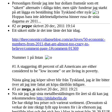
Personligen förstår jag inte hur dollarn framstår som ett
"säkert" alternativ i dåliga tider, men själv funderar jag starkt
på att lägga en beställning från Tyskland efter nyår
Hoppas bara inte ädelmetallpriserna hinner rusa de sista
dagarna av 2011...
#2
av
peppe
skrivet 20 dec, 2011 19:14
Ett säkert ställe är det inte läste det här idag.
http://theeconomiccollapseblog.com/archives/50-economic-
numbers-from-2011-that-are-almost-too-crazy-to-
believe/comment-page-1#comment-91369
Nummer 1 på listan
#1 A staggering 48 percent of all Americans are either
considered to be "low income" or are living in poverty.
Nästa gång jag köper silver blir från Tyskland, jag är lite bitter
över att jag inte fattat att köpa därifrån tidigare.
#3
av
mega_n
skrivet 20 dec, 2011 19:21
Nu när jag lagt sista metallbeställningen för året så då kan jag
rekommendera
http://philaberlin.de
De har riktigt bra priser och varierat sortiment. (Dessutom så
verkar de inte riktigt fyllt upp kvoten för i år eftersom jag
beställde idag och det gick bra.) Idag är priset från 26.29 EUR