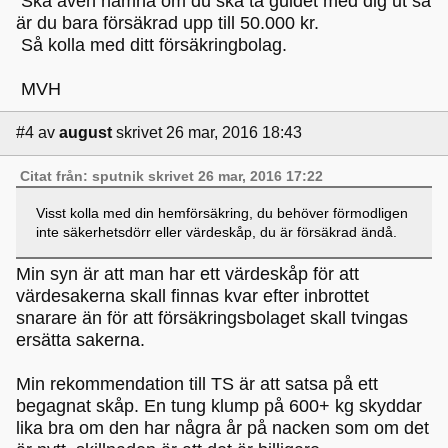
Ska även nämna om du ska ta guldet med dig ut så
är du bara försäkrad upp till 50.000 kr.
Så kolla med ditt försäkringbolag.
MVH
#4
av
august
skrivet 26 mar, 2016 18:43
Citat från: sputnik skrivet 26 mar, 2016 17:22
Visst kolla med din hemförsäkring, du behöver förmodligen
inte säkerhetsdörr eller värdeskåp, du är försäkrad ändå.
Min syn är att man har ett värdeskåp för att
värdesakerna skall finnas kvar efter inbrottet
snarare än för att försäkringsbolaget skall tvingas
ersätta sakerna.
Min rekommendation till TS är att satsa på ett
begagnat skåp. En tung klump på 600+ kg skyddar
lika bra om den har några år på nacken som om det