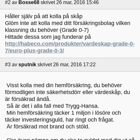
#2
av
Bosse68
skrivet 26 mar, 2016 15:46
Håller själv på att kolla på skåp
Glöm inte att kolla med ditt försäkringsbolag vilken
klassning du behöver (Grade 0-7)
Hittade dessa som jag funderar på
http://habeco.com/produkter/vardeskap-grade-0-
7/euro-plus-grade-0-3/
#3
av
sputnik
skrivet 26 mar, 2016 17:22
Visst kolla med din hemförsäkring, du behöver
förmodligen inte säkerhetsdörr eller värdeskåp, du
är försäkrad ändå.
Så är det i alla fall med Trygg-Hansa.
Min hemförsäkring täcker 1 miljon i lösöre och
täcker investeringsguld, har ringt och frågat.
Är försäkrad mot brand och stöld.