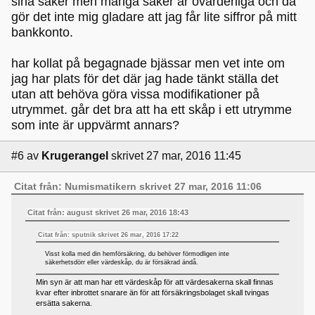
sina saker men många saker är ovärderliga och då
gör det inte mig gladare att jag får lite siffror på mitt
bankkonto.
har kollat på begagnade bjässar men vet inte om
jag har plats för det där jag hade tänkt ställa det
utan att behöva göra vissa modifikationer på
utrymmet. går det bra att ha ett skåp i ett utrymme
som inte är uppvärmt annars?
#6
av
Krugerangel
skrivet 27 mar, 2016 11:45
Citat från: Numismatikern skrivet 27 mar, 2016 11:06
Citat från: august skrivet 26 mar, 2016 18:43
Citat från: sputnik skrivet 26 mar, 2016 17:22
Visst kolla med din hemförsäkring, du behöver förmodligen inte
säkerhetsdörr eller värdeskåp, du är försäkrad ändå.
Min syn är att man har ett värdeskåp för att värdesakerna skall finnas
kvar efter inbrottet snarare än för att försäkringsbolaget skall tvingas
ersätta sakerna.