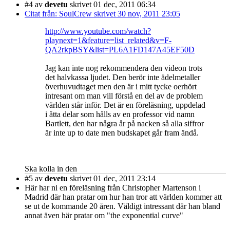
#4
av
devetu
skrivet 01 dec, 2011 06:34
Citat från: SoulCrew skrivet 30 nov, 2011 23:05
http://www.youtube.com/watch?
playnext=1&feature=list_related&v=F-
QA2rkpBSY&list=PL6A1FD147A45EF50D
Jag kan inte nog rekommendera den videon trots
det halvkassa ljudet. Den berör inte ädelmetaller
överhuvudtaget men den är i mitt tycke oerhört
intresant om man vill förstå en del av de problem
världen står inför. Det är en föreläsning, uppdelad
i åtta delar som hålls av en professor vid namn
Bartlett, den har några år på nacken så alla siffror
är inte up to date men budskapet går fram ändå.
Ska kolla in den
#5
av
devetu
skrivet 01 dec, 2011 23:14
Här har ni en föreläsning från Christopher Martenson i
Madrid där han pratar om hur han tror att världen kommer att
se ut de kommande 20 åren. Väldigt intressant där han bland
annat även här pratar om "the exponential curve"