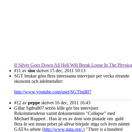
If Silver Goes Down All Hell Will Break Loose In The Physica
#11
av
sisu
skrivet 15 dec, 2011 10:13
SGT brukar göra flera intressanta intervjuer per vecka rörande
ekonomi och ädelmetaller:
http://www.youtube.com/user/SGTbull07
#12
av
peppe
skrivet 16 dec, 2011 16:43
Gillar Sgtbull07 seriös kille gör bra intervjuer.
Rekommenderar varmt dokumentären "Collapse" med
Michael Ruppert . Han är en av dom som pratade om guld
flera år sen innan priset på allvar började stiga och även nämnt
GATAs arbete (
http://www.gata.org/.
) "There is a hundred