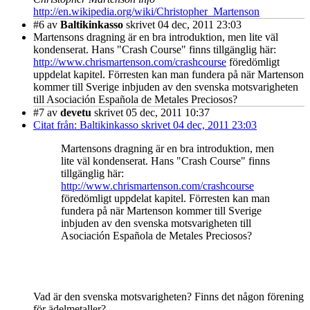
http://en.wikipedia.org/wiki/Christopher_Martenson
#6
av
Baltikinkasso
skrivet 04 dec, 2011 23:03
Martensons dragning är en bra introduktion, men lite väl
kondenserat. Hans "Crash Course" finns tillgänglig här:
http://www.chrismartenson.com/crashcourse
föredömligt
uppdelat kapitel. Förresten kan man fundera på när Martenson
kommer till Sverige inbjuden av den svenska motsvarigheten
till Asociación Española de Metales Preciosos?
#7
av
devetu
skrivet 05 dec, 2011 10:37
Citat från: Baltikinkasso skrivet 04 dec, 2011 23:03
Martensons dragning är en bra introduktion, men
lite väl kondenserat. Hans "Crash Course" finns
tillgänglig här:
http://www.chrismartenson.com/crashcourse
föredömligt uppdelat kapitel. Förresten kan man
fundera på när Martenson kommer till Sverige
inbjuden av den svenska motsvarigheten till
Asociación Española de Metales Preciosos?
Vad är den svenska motsvarigheten? Finns det någon förening
för ädelmetaller?