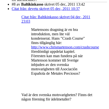
#8
av
Baltikinkasso
skrivet 05 dec, 2011 13:42
Citat från: devetu skrivet 05 dec, 2011 10:37
Citat från: Baltikinkasso skrivet 04 dec, 2011
23:03
Martensons dragning är en bra
introduktion, men lite väl
kondenserat. Hans "Crash Course"
finns tillgänglig här:
http://www.chrismartenson.com/crashcourse
föredömligt uppdelat kapitel.
Förresten kan man fundera på när
Martenson kommer till Sverige
inbjuden av den svenska
motsvarigheten till Asociación
Española de Metales Preciosos?
Vad är den svenska motsvarigheten? Finns det
någon förening för ädelmetaller?