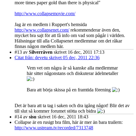
more times paper gold than there is physical"
http://www.collapsemovie.com/
Jag är en medlem i Ruppert's hemsida
http://www.collapsenet.com/
rekommenderar även den,
mycket bra sajt för att få info om vad som pågår i världen.
Hälsningar till alla Collapsenet medlemmar om det råkar
finnas någon medlem här.
#13
av
Silverräven
skrivet 16 dec, 2011 17:13
Citat från: devetu skrivet 05 dec, 2011 22:36
Vem vet om några år så kanske alla medlemmar
här sitter någonstans och diskuterar ädelmetaller
Bara att börja skissa på en framtida förening
Det är bara att ta tag i saken och dra igång något! Blir det av
till slut så kommer forumet stötta och bidra
#14
av
sisu
skrivet 16 dec, 2011 18:43
Collapse är en rusigt bra film, här är mer än bara trailern:
http://www.ustream.tv/recorded/7313748