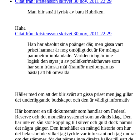
Citat från: kristensson skrivet 30 nov, 2011 22:29
Man blir smått lyrisk av bara Rubriken.
Haha
Citat från: kristensson skrivet 30 nov, 2011 22:29
Han har absolut sina poänger där, men gissa vart
priset hamnar är nog omöjligt det är för många
parametrar inblandade. Världen idag är inte
logisk den styrs ju av politiker/makthavare som
har som främsta mål (framför medborgarnas
bästa) att bli omvalda.
Håller med om att det blir svårt att gissa priset men jag gillar
det underliggande budskapet och den är väldigt informativ
Här kommer en till dokumentär som handlar om Federal
Reserve och det monetära systemet som används idag. Den
har inte en sån stor koppling till silver och guld dock nämns
det några gånger. Den innehåller en mängd historia om hur
det hela startade vilket jag tyckte var intressant och jag undrar
om det stämmer, för det nämns inga direkta källor till vart de