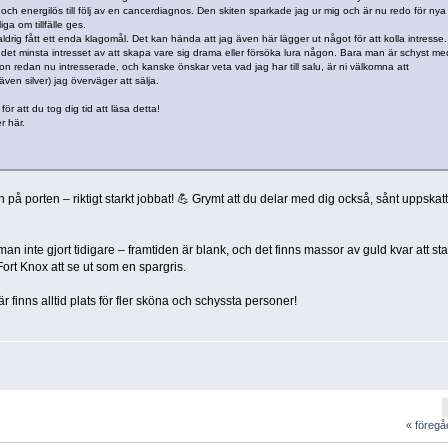
d och energilös till följ av en cancerdiagnos. Den skiten sparkade jag ur mig och är nu redo för nya
ga om tillfälle ges.
 aldrig fått ett enda klagomål. Det kan hända att jag även här lägger ut något för att kolla intresse.
te det minsta intresset av att skapa vare sig drama eller försöka lura någon. Bara man är schyst me
 redan nu intresserade, och kanske önskar veta vad jag har till salu, är ni välkomna att
även silver) jag överväger att sälja.
för att du tog dig tid att läsa detta!
r här.
 på porten – riktigt starkt jobbat! 💪 Grymt att du delar med dig också, sånt uppskat
an inte gjort tidigare – framtiden är blank, och det finns massor av guld kvar att st
ort Knox att se ut som en spargris.
finns alltid plats för fler sköna och schyssta personer!
« föreg