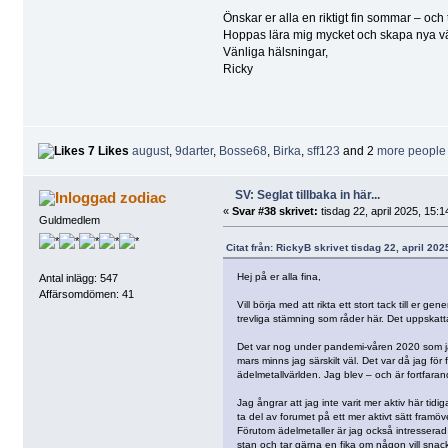
Önskar er alla en riktigt fin sommar – och ta
Hoppas lära mig mycket och skapa nya vä
Vänliga hälsningar,
Ricky
7 Likes
august
,
9darter
,
Bosse68
,
Birka
,
sff123
and 2
more people
SV: Seglat tillbaka in här...
zodiac
«
Svar #38 skrivet:
tisdag 22, april 2025, 15:1
Guldmedlem
Citat från: RickyB skrivet tisdag 22, april 202
Hej på er alla fina,
Antal inlägg: 547
Affärsomdömen: 41
Vill börja med att rikta ett stort tack till er 
trevliga stämning som råder här. Det uppskatt
Det var nog under pandemi-våren 2020 som jag 
mars minns jag särskilt väl. Det var då jag f
ädelmetallvärlden. Jag blev – och är fortfaran
Jag ångrar att jag inte varit mer aktiv här tid
ta del av forumet på ett mer aktivt sätt framöv
Förutom ädelmetaller är jag också intresserad 
stan och tar gärna en fika om någon vill snac