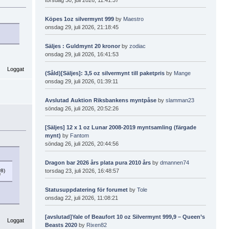
Köpes 1oz silvermynt 999
by
Maestro
onsdag 29, juli 2026, 21:18:45
Säljes : Guldmynt 20 kronor
by
zodiac
onsdag 29, juli 2026, 16:41:53
Loggat
(Såld)[Säljes]: 3,5 oz silvermynt till paketpris
by
Mange
onsdag 29, juli 2026, 01:39:11
Avslutad Auktion Riksbankens myntpåse
by
slamman23
söndag 26, juli 2026, 20:52:26
[Säljes] 12 x 1 oz Lunar 2008-2019 myntsamling (färgade
mynt)
by
Fantom
söndag 26, juli 2026, 20:44:56
Dragon bar 2026 års plata pura 2010 års
by
dmannen74
torsdag 23, juli 2026, 16:48:57
Statusuppdatering för forumet
by
Tole
onsdag 22, juli 2026, 11:08:21
[avslutad]Yale of Beaufort 10 oz Silvermynt 999,9 – Queen’s
Loggat
Beasts 2020
by
Rixen82