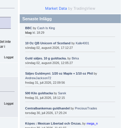
Market Data
by TradingView
Senaste Inlägg
BBC
by
Cash Is King
Idag
kl. 18:29
et inte
10 Oz QB Unicorn of Scotland
by
Kalle4001
ar i
söndag 02, augusti 2026, 17:12:27
Loggat
Guld säljes. 10 g guldtacka.
by
Birka
söndag 02, augusti 2026, 12:05:27
Säljes Guldmynt: 1/20 oz Maple + 1/10 oz Phil
by
AndrewJackson72
fredag 31, juli 2026, 22:09:56
500 Kilo guldtacka
by
Sarek
fredag 31, juli 2026, 18:12:15
Loggat
Centralbankernas guldhandel
by
PreciousTrades
torsdag 30, juli 2026, 17:25:24
Köpes : Mexican Libertad och Onzas.
by
mega_n
torsdag 30, juli 2026, 11:41:37