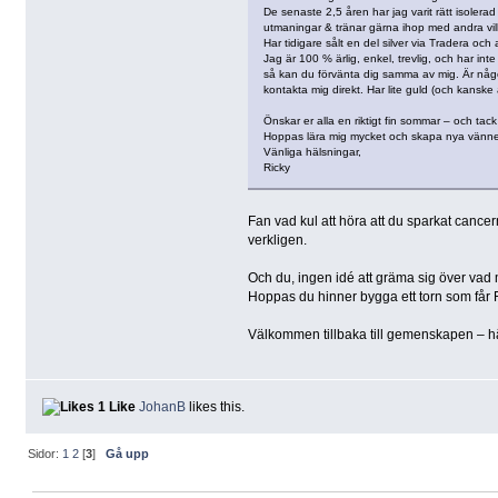
De senaste 2,5 åren har jag varit rätt isolera
utmaningar & tränar gärna ihop med andra villi
Har tidigare sålt en del silver via Tradera och
Jag är 100 % ärlig, enkel, trevlig, och har in
så kan du förvänta dig samma av mig. Är någon
kontakta mig direkt. Har lite guld (och kanske 
Önskar er alla en riktigt fin sommar – och tack 
Hoppas lära mig mycket och skapa nya vänne
Vänliga hälsningar,
Ricky
Fan vad kul att höra att du sparkat cancern
verkligen.
Och du, ingen idé att gräma sig över vad m
Hoppas du hinner bygga ett torn som får F
Välkommen tillbaka till gemenskapen – här 
1 Like
JohanB
likes this.
Sidor:
1
2
[
3
]
Gå upp