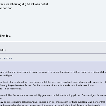
ck för att du tog dig tid att läsa detta!
nner här.
like this.
4:39 »
5, 12:02:41
generösa själar som lägger ner tid på att dela med er av era kunskaper, hjälper andra och bidrar till de
as verkligen!
först blev medlem här – när börserna föll fritt och även guld och silver drogs med i raset. Den 
ör första gången besökte Tavex. Det blev starten på en spännande och lärorik resa inom
de – helt fascinerad.
igare och läst fler av de intressanta inläggen, men nu blir det ändring på det. Ser verkligen fram emo
er!
av politik, ekonomi, teknisk analys, trading och det mesta som rör finansvärlden. Jag bor centralt 
ka ädelmetaller eller annat gemensamt intresse – det vore kul att lära känna nya likasinnade.