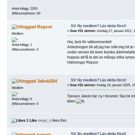
Antal inlägg: 2263
Affärsomdömen: 50
SV: Ny medlem? Läs detta först!
Repzor
«
Svar #31 skrivet:
söndag 17, januari 2021, 
Medlem
Hej, tack för välkomnandet!
Antal inlägg: 1
Anledningen till att jag har sökt mig hit 
Affärsomdömen: 0
under senare tid även fysiska ädelmetalle
hoppas att få ta del av många olika synpu
Hälsningar Repzor
SV: Ny medlem? Läs detta först!
Jakob264
«
Svar #32 skrivet:
fredag 24, januari 2025, 1
Medlem
Tjenare Jakob här, ny i forumet. Ska bli i
Antal inlägg: 6
tiden
Affärsomdömen: 0
1 Like
mega_n
likes this.
SV: Ny medlem? Läs detta först!
august