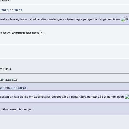
i 2025, 10:58:43
ssant att lära sig lite om ädelmetaller, om det går att tjäna några pengar på det genom tiden
ller är välkommen här men ja ..
1:44:44 »
025, 22:15:16
uari 2025, 10:58:43
tressant att lära sig lite om ädelmetaller, om det går att tjäna några pengar på det genom tiden
 är välkommen här men ja ..