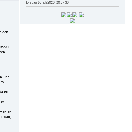
torsdag 16, juli 2026, 20:37:36
ra och
 med i
 och
en. Jag
ära
 är nu
att
 man är
l salu,