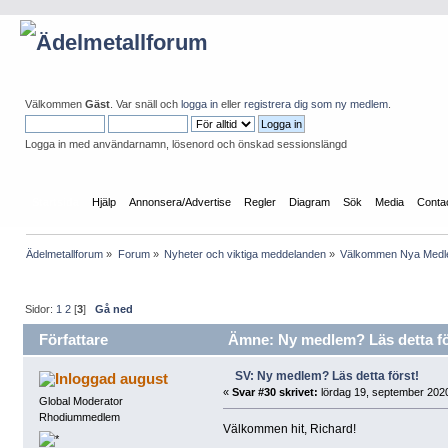
Välkommen
Gäst
. Var snäll och
logga in
eller
registrera dig som ny medlem
.
Logga in med användarnamn, lösenord och önskad sessionslängd
Startsida
Hjälp
Annonsera/Advertise
Regler
Diagram
Sök
Media
Conta
Ädelmetallforum
»
Forum
»
Nyheter och viktiga meddelanden
»
Välkommen Nya Med
Sidor:
1
2
[
3
]
Gå ned
Författare
Ämne: Ny medlem? Läs detta för
SV: Ny medlem? Läs detta först!
august
«
Svar #30 skrivet:
lördag 19, september 2020
Global Moderator
Rhodiummedlem
Välkommen hit, Richard!