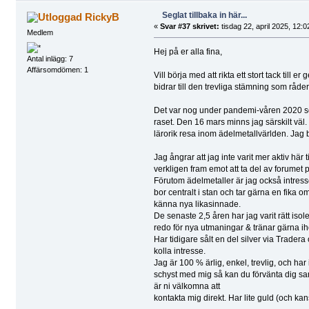
Seglat tillbaka in här...
RickyB
«
Svar #37 skrivet:
tisdag 22, april 2025, 12:0
Medlem
Hej på er alla fina,
Antal inlägg: 7
Affärsomdömen: 1
Vill börja med att rikta ett stort tack till
bidrar till den trevliga stämning som råde
Det var nog under pandemi-våren 2020 som 
raset. Den 16 mars minns jag särskilt väl
lärorik resa inom ädelmetallvärlden. Jag b
Jag ångrar att jag inte varit mer aktiv här
verkligen fram emot att ta del av forumet p
Förutom ädelmetaller är jag också intress
bor centralt i stan och tar gärna en fika 
känna nya likasinnade.
De senaste 2,5 åren har jag varit rätt iso
redo för nya utmaningar & tränar gärna iho
Har tidigare sålt en del silver via Tradera
kolla intresse.
Jag är 100 % ärlig, enkel, trevlig, och ha
schyst med mig så kan du förvänta dig sa
är ni välkomna att
kontakta mig direkt. Har lite guld (och kan