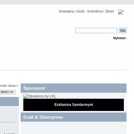
Investera i Guld - Investera i Silver
Nyheter:
ående
nästa »
Sponsorer
SKRIV UT
Exklusiva Samlarmynt
Guld & Silverpriser