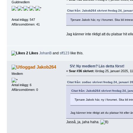
Guldmedlem
Citat från: Jakob264 skrivet fredag 24, januar
Antal inlägg: 547
Tjenare Jakob här, ny i forumet. Ska bli intre
Affärsomdömen: 41
Jag känner inte riktigt att du platsar hit e
2 Likes
JohanB
and
sff123
like this.
SV: Ny medlem? Läs detta först!
Jakob264
«
Svar #36 skrivet:
lördag 25, januari 2025, 1
Medlem
Citat från: zodiac skrivet fredag 24, januari 2
Antal inlägg: 6
Affärsomdömen: 0
Citat från: Jakob264 skrivet fredag 24, jan
Tjenare Jakob här, ny i forumet. Ska bli in
Jag känner inte riktigt att du platsar hit eller
Jasså, ja, jaha haha.