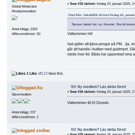
«
Svar #33 skrivet:
fredag 24, januari 2025, 1
Global Moderator
Rhodiummedlem
Citat från: Jakob264 skrivet fredag 24, januar
Tjenare Jakob här, ny i forumet. Ska bli intre
Antal inlägg: 2263
Välkommen hit!
Affärsomdömen: 50
Vad gäller att tjäna pengar på PM... tja,
går att handla i butiker med guldmynt. Såna
värde över tid. Båda har uppenbart sina
1 Like
sff123
likes this.
SV: Ny medlem? Läs detta först!
Au
«
Svar #34 skrivet:
fredag 24, januari 2025, 1
Silvermedlem
Välkommen till El Dorado
Antal inlägg: 237
Affärsomdömen: 1
SV: Ny medlem? Läs detta först!
zodiac
«
Svar #35 skrivet:
fredag 24, januari 2025, 2