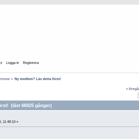
ct
Logga in
Registrera
lemmar
»
Ny medlem? Läs detta först!
« föreg
st! (läst 66925 gånger)
, 11:48:10 »