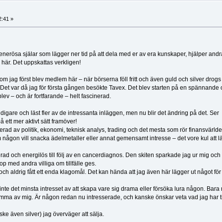
2:41 »
 er generösa själar som lägger ner tid på att dela med er av era kunskaper, hjälper and
r här. Det uppskattas verkligen!
jag först blev medlem här – när börserna föll fritt och även guld och silver drogs
. Det var då jag för första gången besökte Tavex. Det blev starten på en spännande
lev – och är fortfarande – helt fascinerad.
 tidigare och läst fler av de intressanta inläggen, men nu blir det ändring på det. Ser
å ett mer aktivt sätt framöver!
erad av politik, ekonomi, teknisk analys, trading och det mesta som rör finansvärld
om någon vill snacka ädelmetaller eller annat gemensamt intresse – det vore kul att l
lerad och energilös till följ av en cancerdiagnos. Den skiten sparkade jag ur mig och
p med andra villiga om tillfälle ges.
 och aldrig fått ett enda klagomål. Det kan hända att jag även här lägger ut något för 
r inte det minsta intresset av att skapa vare sig drama eller försöka lura någon. Bara
mma av mig. Är någon redan nu intresserade, och kanske önskar veta vad jag har til
ske även silver) jag överväger att sälja.