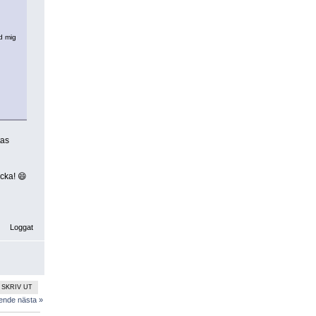
d mig
tas
acka! 😄
Loggat
SKRIV UT
ående
nästa »