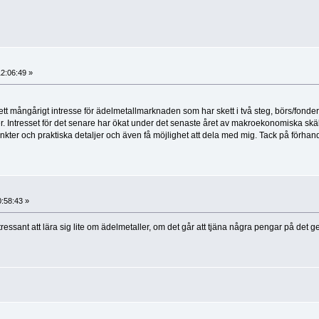
12:06:49 »
är ett mångårigt intresse för ädelmetallmarknaden som har skett i två steg, börs/fonde
r. Intresset för det senare har ökat under det senaste året av makroekonomiska skä
nkter och praktiska detaljer och även få möjlighet att dela med mig. Tack på förhan
0:58:43 »
ntressant att lära sig lite om ädelmetaller, om det går att tjäna några pengar på det 