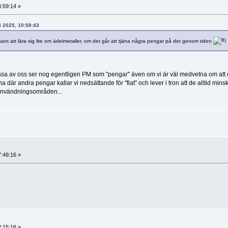
4:59:14 »
i 2025, 10:58:43
ssant att lära sig lite om ädelmetaller, om det går att tjäna några pengar på det genom tiden
 vissa av oss ser nog egentligen PM som "pengar" även om vi är väl medvetna om att d
 där andra pengar kallar vi nedsättande för "fiat" och lever i tron att de alltid minsk
 användningsområden...
7:49:16 »
2:15:16 »