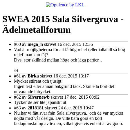
SWEA 2015 Sala Silvergruva -
Ädelmetallforum
#60
av
mega_n
skrivet 16 dec, 2015 12:36
Vad är möjligheterna för att få hög relief (eller iallafall så hög
relief man kan få)?
Dvs, stor skillnad mellan höga och låga partier...
/H
#61
av
Birka
skrivet 16 dec, 2015 13:17
Mycket stilrent och tjusigt!
Ingen text eller annan bakgrund tack. Skulle ta bort det
nuvarande intrycket.
#62
av
Silvernewb
skrivet 17 dec, 2015 00:02
Tycker de ser lite japanskt ut!
#63
av
2818181
skrivet 24 dec, 2015 10:47
Nu har vi fått svar från Sala silvergruva, och de var mycket
nöjda med vår design. De ville bara göra en kort
faktagranskning av texten, vilket givetvis enbart är av godo.