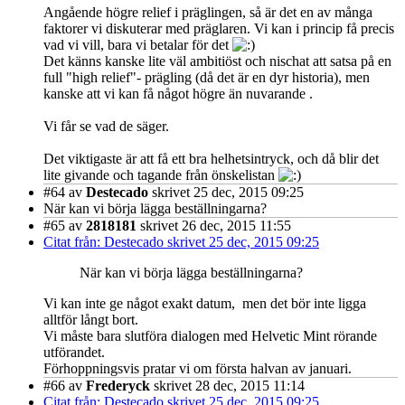
Angående högre relief i präglingen, så är det en av många
faktorer vi diskuterar med präglaren. Vi kan i princip få precis
vad vi vill, bara vi betalar för det
Det känns kanske lite väl ambitiöst och nischat att satsa på en
full "high relief"- prägling (då det är en dyr historia), men
kanske att vi kan få något högre än nuvarande .
Vi får se vad de säger.
Det viktigaste är att få ett bra helhetsintryck, och då blir det
lite givande och tagande från önskelistan
#64
av
Destecado
skrivet 25 dec, 2015 09:25
När kan vi börja lägga beställningarna?
#65
av
2818181
skrivet 26 dec, 2015 11:55
Citat från: Destecado skrivet 25 dec, 2015 09:25
När kan vi börja lägga beställningarna?
Vi kan inte ge något exakt datum, men det bör inte ligga
alltför långt bort.
Vi måste bara slutföra dialogen med Helvetic Mint rörande
utförandet.
Förhoppningsvis pratar vi om första halvan av januari.
#66
av
Frederyck
skrivet 28 dec, 2015 11:14
Citat från: Destecado skrivet 25 dec, 2015 09:25