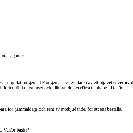
 intetsägande.
kvar i uppfattningen att Kungen är beskyddaren av ett utgivet silvermynt
flörten till kungahuset och tillhörande överlägset anhang . Det är
bara för gammaldags och rent av motbjudande, för att ens beställa...
te. Varför basha?