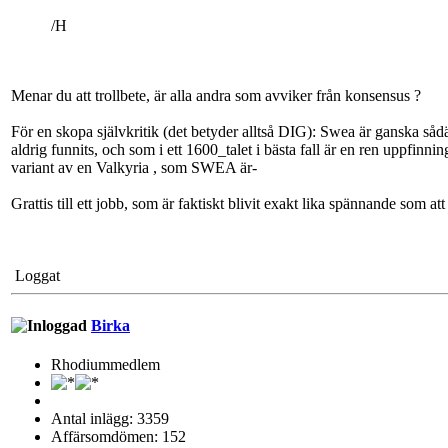
/H
Menar du att trollbete, är alla andra som avviker från konsensus ?
För en skopa självkritik (det betyder alltså DIG): Swea är ganska sådä
aldrig funnits, och som i ett 1600_talet i bästa fall är en ren uppfinni
variant av en Valkyria , som SWEA är-
Grattis till ett jobb, som är faktiskt blivit exakt lika spännande som at
Loggat
Birka
Rhodiummedlem
Antal inlägg: 3359
Affärsomdömen: 152