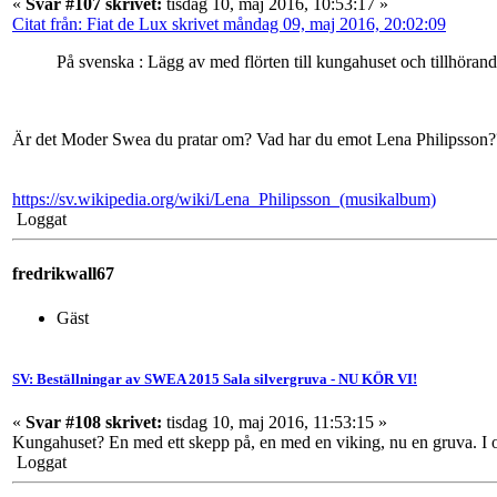
«
Svar #107 skrivet:
tisdag 10, maj 2016, 10:53:17 »
Citat från: Fiat de Lux skrivet måndag 09, maj 2016, 20:02:09
På svenska : Lägg av med flörten till kungahuset och tillhöran
Är det Moder Swea du pratar om? Vad har du emot Lena Philipsson?
https://sv.wikipedia.org/wiki/Lena_Philipsson_(musikalbum)
Loggat
fredrikwall67
Gäst
SV: Beställningar av SWEA 2015 Sala silvergruva - NU KÖR VI!
«
Svar #108 skrivet:
tisdag 10, maj 2016, 11:53:15 »
Kungahuset? En med ett skepp på, en med en viking, nu en gruva. I oc
Loggat