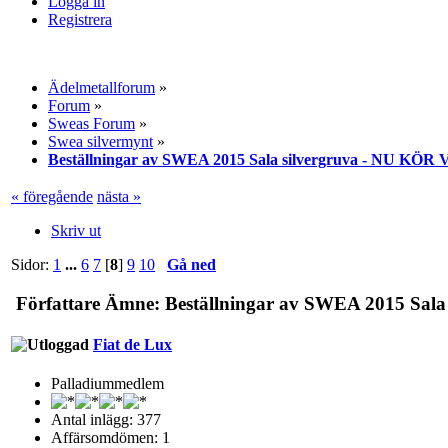
Logga in
Registrera
Ädelmetallforum
»
Forum
»
Sweas Forum
»
Swea silvermynt
»
Beställningar av SWEA 2015 Sala silvergruva - NU KÖR V
« föregående
nästa »
Skriv ut
Sidor:
1
...
6
7
[
8
]
9
10
Gå ned
Författare
Ämne: Beställningar av SWEA 2015 Sala 
Fiat de Lux
Palladiummedlem
Antal inlägg: 377
Affärsomdömen: 1