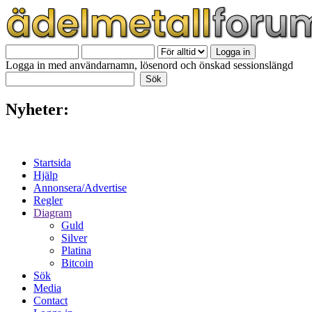
Logga in med användarnamn, lösenord och önskad sessionslängd
Nyheter:
Startsida
Hjälp
Annonsera/Advertise
Regler
Diagram
Guld
Silver
Platina
Bitcoin
Sök
Media
Contact