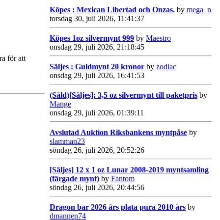
Köpes : Mexican Libertad och Onzas.
by
mega_n
torsdag 30, juli 2026, 11:41:37
Köpes 1oz silvermynt 999
by
Maestro
onsdag 29, juli 2026, 21:18:45
a för att
Säljes : Guldmynt 20 kronor
by
zodiac
onsdag 29, juli 2026, 16:41:53
(Såld)[Säljes]: 3,5 oz silvermynt till paketpris
by
Mange
onsdag 29, juli 2026, 01:39:11
Avslutad Auktion Riksbankens myntpåse
by
slamman23
söndag 26, juli 2026, 20:52:26
[Säljes] 12 x 1 oz Lunar 2008-2019 myntsamling
(färgade mynt)
by
Fantom
söndag 26, juli 2026, 20:44:56
Dragon bar 2026 års plata pura 2010 års
by
dmannen74