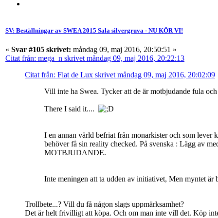
SV: Beställningar av SWEA 2015 Sala silvergruva - NU KÖR VI!
«
Svar #105 skrivet:
måndag 09, maj 2016, 20:50:51 »
Citat från: mega_n skrivet måndag 09, maj 2016, 20:22:13
Citat från: Fiat de Lux skrivet måndag 09, maj 2016, 20:02:09
Vill inte ha Swea. Tycker att de är motbjudande fula och
There I said it....
I en annan värld befriat från monarkister och som lever 
behöver få sin reality checked. På svenska : Lägg av med 
MOTBJUDANDE.
Inte meningen att ta udden av initiativet, Men myntet är 
Trollbete...? Vill du få någon slags uppmärksamhet?
Det är helt frivilligt att köpa. Och om man inte vill det. Köp in