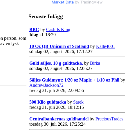
Market Data
by TradingView
Senaste Inlägg
BBC
by
Cash Is King
Idag
kl. 18:29
 en person, som
 av en tysk
10 Oz QB Unicorn of Scotland
by
Kalle4001
söndag 02, augusti 2026, 17:12:27
Guld säljes. 10 g guldtacka.
by
Birka
söndag 02, augusti 2026, 12:05:27
Säljes Guldmynt: 1/20 oz Maple + 1/10 oz Phil
by
AndrewJackson72
fredag 31, juli 2026, 22:09:56
500 Kilo guldtacka
by
Sarek
fredag 31, juli 2026, 18:12:15
Centralbankernas guldhandel
by
PreciousTrades
torsdag 30, juli 2026, 17:25:24