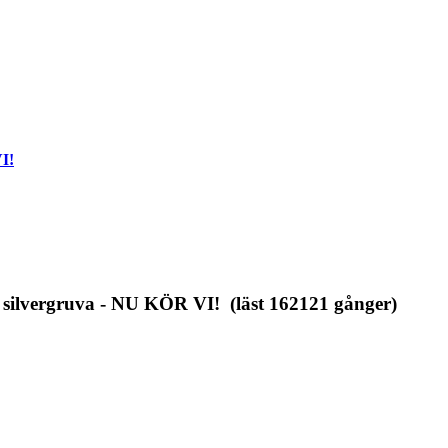
I!
silvergruva - NU KÖR VI! (läst 162121 gånger)