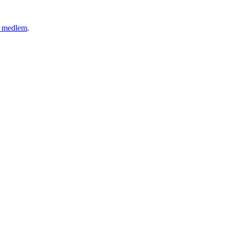
ny medlem
.