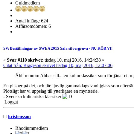
Guldmedlem
Antal inlägg: 624
Affärsomdömen: 6
SV: Beställningar av SWEA 2015 Sala silvergruva - NU KÖR VI!
«
Svar #110 skrivet:
tisdag 10, maj 2016, 14:24:38 »
Citat från: Brageson skrivet tisdag 10, maj 2016, 12:07:06
Åhh mmmm Abbas sill....en kulturklassiker som förtjänar ett 
En pilsner på det, och lite ljuvlig gammaldags vaniljglass som efterrät
Plötsligt har vi uppslag till ytterligare en myntserie.
- Svenska kulinariska klassiker
Loggat
kristensson
Rhodiummedlem