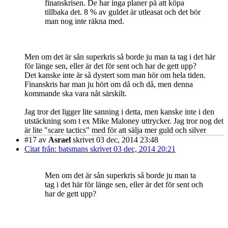
finanskrisen. De har inga planer på att köpa
tillbaka det. 8 % av guldet är utleasat och det bör
man nog inte räkna med.
Men om det är sån superkris så borde ju man ta tag i det här
för länge sen, eller är det för sent och har de gett upp?
Det kanske inte är så dystert som man hör om hela tiden.
Finanskris har man ju hört om då och då, men denna
kommande ska vara nåt särskilt.
Jag tror det ligger lite sanning i detta, men kanske inte i den
utstäckning som t ex Mike Maloney uttrycker. Jag tror nog det
är lite "scare tactics" med för att sälja mer guld och silver
#17
av
Asrael
skrivet 03 dec, 2014 23:48
Citat från: batsmans skrivet 03 dec, 2014 20:21
Men om det är sån superkris så borde ju man ta
tag i det här för länge sen, eller är det för sent och
har de gett upp?