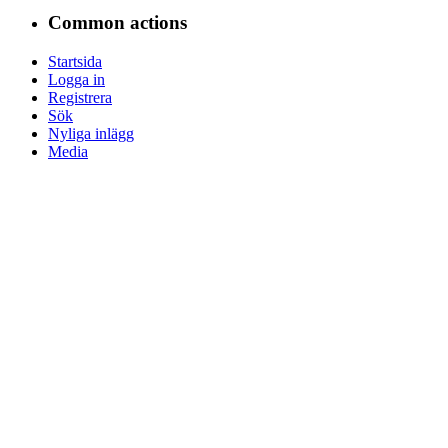
Common actions
Startsida
Logga in
Registrera
Sök
Nyliga inlägg
Media