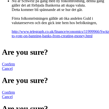
Nu är Schweiz på gång med ny folkomröstning, denna gång
gäller det att förbjuda Bankerna att skapa valuta.
Detta kommer bli spännande att se hur det går.
Förra folkomröstningen gällde att öka andelen Guld i
valutareserven och den gick inte hem hos befolkningen,
http://www.telegraph.co.uk/finance/economics/11999966/Switz
to-vote-on-banning-banks-from-creating-money.html
Are you sure?
Confirm
Cancel
Are you sure?
Confirm
Cancel
Are you sure?