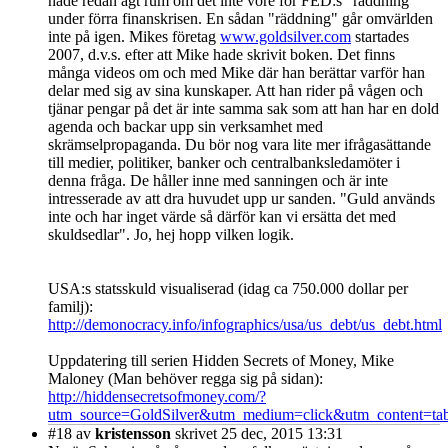
hade redan ägt rum om det inte vore för FED:s "räddning"
under förra finanskrisen. En sådan "räddning" går omvärlden
inte på igen. Mikes företag
www.goldsilver.com
startades
2007, d.v.s. efter att Mike hade skrivit boken. Det finns
många videos om och med Mike där han berättar varför han
delar med sig av sina kunskaper. Att han rider på vågen och
tjänar pengar på det är inte samma sak som att han har en dold
agenda och backar upp sin verksamhet med
skrämselpropaganda. Du bör nog vara lite mer ifrågasättande
till medier, politiker, banker och centralbanksledamöter i
denna fråga. De håller inne med sanningen och är inte
intresserade av att dra huvudet upp ur sanden. "Guld används
inte och har inget värde så därför kan vi ersätta det med
skuldsedlar". Jo, hej hopp vilken logik.
USA:s statsskuld visualiserad (idag ca 750.000 dollar per
familj):
http://demonocracy.info/infographics/usa/us_debt/us_debt.html
Uppdatering till serien Hidden Secrets of Money, Mike
Maloney (Man behöver regga sig på sidan):
http://hiddensecretsofmoney.com/?
utm_source=GoldSilver&utm_medium=click&utm_content=ta
#18
av
kristensson
skrivet 25 dec, 2015 13:31