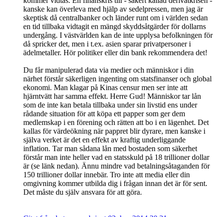
kommer vidtas. En finanskris till - säkert kallad derivatkrisen -
kanske kan överleva med hjälp av sedelpressen, men jag är
skeptisk då centralbanker och länder runt om i världen sedan
en tid tillbaka vidtagit en mängd skyddsåtgärder för dollarns
undergång. I västvärlden kan de inte upplysa befolkningen för
då spricker det, men i t.ex. asien sparar privatpersoner i
ädelmetaller. Hör politiker eller din bank rekommendera det!
Du får manipulerad data via medier och människor i din
närhet förstår säkerligen ingenting om statsfinanser och global
ekonomi. Man klagar på Kinas censur men ser inte att
hjärntvätt har samma effekt. Herre Gud! Människor tar lån
som de inte kan betala tillbaka under sin livstid ens under
rådande situation för att köpa ett papper som ger dem
medlemskap i en förening och rätten att bo i en lägenhet. Det
kallas för värdeökning när pappret blir dyrare, men kanske i
själva verket är det en effekt av kraftig underliggande
inflation. Tar man sådana lån med bostaden som säkerhet
förstår man inte heller vad en statsskuld på 18 trillioner dollar
är (se länk nedan). Ännu mindre vad betalningsåtaganden för
150 trillioner dollar innebär. Tro inte att media eller din
omgivning kommer utbilda dig i frågan innan det är för sent.
Det måste du själv ansvara för att göra.