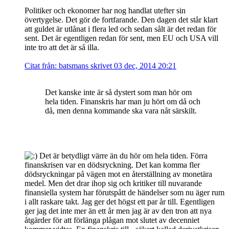
Politiker och ekonomer har nog handlat utefter sin
övertygelse. Det gör de fortfarande. Den dagen det står klart
att guldet är utlånat i flera led och sedan sålt är det redan för
sent. Det är egentligen redan för sent, men EU och USA vill
inte tro att det är så illa.
Citat från: batsmans skrivet 03 dec, 2014 20:21
Det kanske inte är så dystert som man hör om
hela tiden. Finanskris har man ju hört om då och
då, men denna kommande ska vara nåt särskilt.
Det är betydligt värre än du hör om hela tiden. Förra
finanskrisen var en dödsryckning. Det kan komma fler
dödsryckningar på vägen mot en återställning av monetära
medel. Men det drar ihop sig och kritiker till nuvarande
finansiella system har förutspått de händelser som nu äger rum
i allt raskare takt. Jag ger det högst ett par år till. Egentligen
ger jag det inte mer än ett år men jag är av den tron att nya
åtgärder för att förlänga plågan mot slutet av decenniet