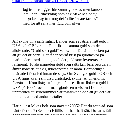
Citat från: batsmans skrivet 03 dec, 2014 20:21
Jag tror det ligger lite sanning i detta, men kanske
inte i den utstäckning som t ex Mike Maloney
uttrycker. Jag tror nog det är lite "scare tactics"
med för att sälja mer guld och silver
Jag skulle vilja säga såhär: Länder som repatrierat sitt guld i
USA och GB har inte fått tillbaka samma guld som de
allokerade. "Guld som guld" var svaret. Det är ett tecken på
att guldet är borta. Det råder också brist på guldtackor på
marknaderna sedan länge och det guld som levereras är
raffinerat. Totala mängden guld som sålts kan bara betyda att
åtminstone delar av guldreserverna är sålda. Förmodligen
utlånade i flera led innan de säljs. Om Sveriges guld i GB och
USA finns kvar i sitt ursprungsskick skulle jag bli enormt
förvånad. Kom ihåg att "ingen" fått se allt utallokerat guld i
USA på 100 år och när man gjorde en revision i London
upptäcktes att serienummer var förfalskade och att guldet var
uppblandat med andra metaller.
Har du läst Mikes bok som gavs ut 2005? Har du sett vad som
hänt efter det? (Se länk) Hittills har han haft rätt. Dollarns fall