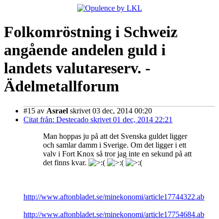
Folkomröstning i Schweiz
angående andelen guld i
landets valutareserv. -
Ädelmetallforum
#15
av
Asrael
skrivet 03 dec, 2014 00:20
Citat från: Destecado skrivet 01 dec, 2014 22:21
Man hoppas ju på att det Svenska guldet ligger
och samlar damm i Sverige. Om det ligger i ett
valv i Fort Knox så tror jag inte en sekund på att
det finns kvar.
http://www.aftonbladet.se/minekonomi/article17744322.ab
http://www.aftonbladet.se/minekonomi/article17754684.ab