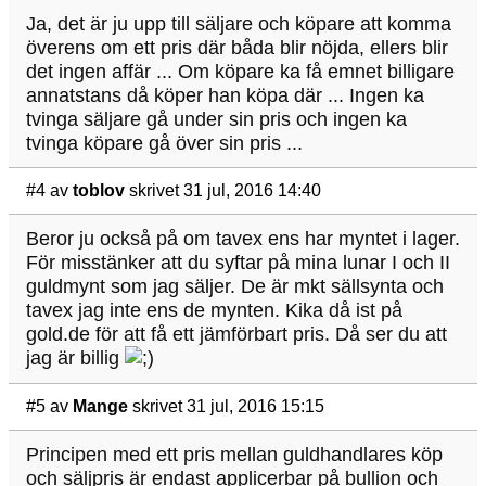
Ja, det är ju upp till säljare och köpare att komma
överens om ett pris där båda blir nöjda, ellers blir
det ingen affär ... Om köpare ka få emnet billigare
annatstans då köper han köpa där ... Ingen ka
tvinga säljare gå under sin pris och ingen ka
tvinga köpare gå över sin pris ...
#4
av
toblov
skrivet 31 jul, 2016 14:40
Beror ju också på om tavex ens har myntet i lager.
För misstänker att du syftar på mina lunar I och II
guldmynt som jag säljer. De är mkt sällsynta och
tavex jag inte ens de mynten. Kika då ist på
gold.de för att få ett jämförbart pris. Då ser du att
jag är billig
#5
av
Mange
skrivet 31 jul, 2016 15:15
Principen med ett pris mellan guldhandlares köp
och säljpris är endast applicerbar på bullion och