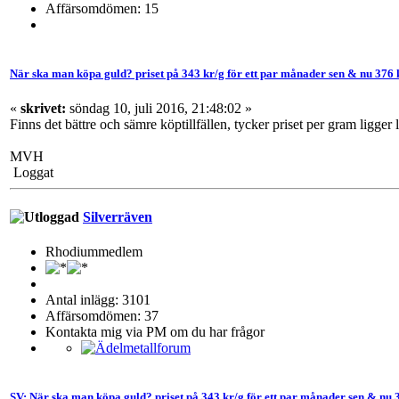
Affärsomdömen: 15
När ska man köpa guld? priset på 343 kr/g för ett par månader sen & nu 376 
«
skrivet:
söndag 10, juli 2016, 21:48:02 »
Finns det bättre och sämre köptillfällen, tycker priset per gram ligger l
MVH
Loggat
Silverräven
Rhodiummedlem
Antal inlägg: 3101
Affärsomdömen: 37
Kontakta mig via PM om du har frågor
SV: När ska man köpa guld? priset på 343 kr/g för ett par månader sen & nu 