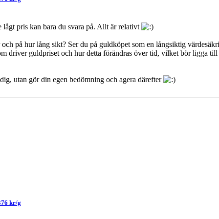
 lågt pris kan bara du svara på. Allt är relativt
 och på hur lång sikt? Ser du på guldköpet som en långsiktig värdesäkri
som driver guldpriset och hur detta förändras över tid, vilket bör ligga til
t dig, utan gör din egen bedömning och agera därefter
376 kr/g