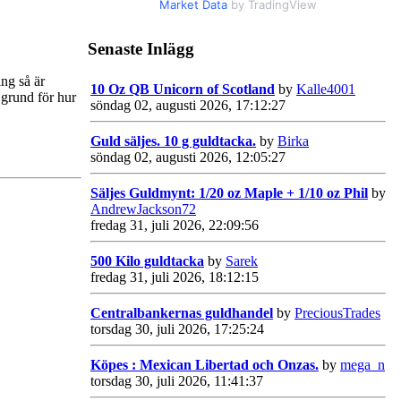
Market Data
by TradingView
Senaste Inlägg
ng så är
10 Oz QB Unicorn of Scotland
by
Kalle4001
l grund för hur
söndag 02, augusti 2026, 17:12:27
Guld säljes. 10 g guldtacka.
by
Birka
söndag 02, augusti 2026, 12:05:27
Säljes Guldmynt: 1/20 oz Maple + 1/10 oz Phil
by
AndrewJackson72
fredag 31, juli 2026, 22:09:56
500 Kilo guldtacka
by
Sarek
fredag 31, juli 2026, 18:12:15
Centralbankernas guldhandel
by
PreciousTrades
torsdag 30, juli 2026, 17:25:24
Köpes : Mexican Libertad och Onzas.
by
mega_n
torsdag 30, juli 2026, 11:41:37