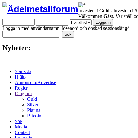
Investera i Guld - Investera i S
Välkommen
Gäst
. Var snäll 
Logga in med användarnamn, lösenord och önskad sessionslängd
Nyheter:
Startsida
Hjälp
Annonsera/Advertise
Regler
Diagram
Guld
Silver
Platina
Bitcoin
Sök
Media
Contact
Logga in