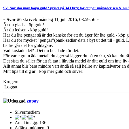
SV: När ska man köpa guld? priset på 343 kr/g för ett par månader sen & nu 
«
Svar #6 skrivet:
måndag 11, juli 2016, 08:59:56 »
Är du glad - köp guld!
Är du ledsen - köp guld!
Har du lite pengar så är det kanske för att du äger för lite guld - köp g
Har du för mycket "pengar"(bank-sedlar-data ) byt ut det till - guld. Lät
bättre går det för guldägare.
Vad kostade det? -Det du betalade för det.
För varje gram ädelmetall du äger så lägger du på en 0.a, så kan du 
Det sista du säljer för att få tag i likvida medel är ditt guld om inte liv
Allt annat blir bara mindre värt ändå så sälj hellre av kapitalvaror än d
Mitt tips till dig är - köp mer guld och silver!
Krugern
Loggat
zupay
Silvermedlem
Antal inlägg: 136
Affärsomdömen: 9