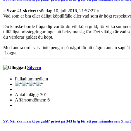
«
Svar #1 skrivet:
söndag 10, juli 2016, 21:57:27 »
Vad som är bra eller dåligt köptillfälle eller vad som är högt respektive
Du kanske borde fråga dig varför du vill köpa guld, för vilka summor
tillfälliga prisstegringar inget att bekymra sig för. Det viktiga är vad 
du värderar guldet du köpt.
Med andra ord: satsa inte pengar på något för att någon annan sagt å
Loggat
Silvern
Palladiummedlem
Antal inlägg: 301
Affärsomdömen: 6
SV: När ska man köpa guld? priset på 343 kr/g för ett par månader sen & nu 