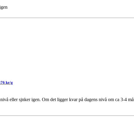
 igen
376 kr/g
a nivå eller sjnker igen. Om det ligger kvar på dagens nivå om ca 3-4 m