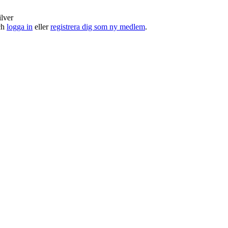
ilver
och
logga in
eller
registrera dig som ny medlem
.