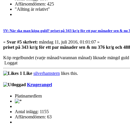
Affärsomdömen: 425
"Allting är relativt"
SV: När ska man köpa guld? priset på 343 kr/g för ett par månader sen & nu 
«
Svar #5 skrivet:
måndag 11, juli 2016, 01:01:07 »
priset på 343 kr/g för ett par månader sen & nu 376 kr/g och 48
Köp regelbundet (varje månad/varannan månad) liknade mängd guld så 
Loggat
1 Like
silverhamstern
likes this.
Krugerangel
Platinamedlem
Antal inlägg: 1155
Affärsomdömen: 63