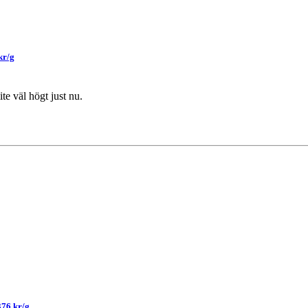
kr/g
ite väl högt just nu.
376 kr/g