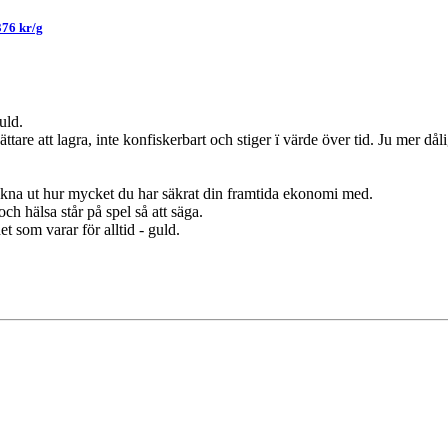
376 kr/g
uld.
tare att lagra, inte konfiskerbart och stiger ï värde över tid. Ju mer dål
räkna ut hur mycket du har säkrat din framtida ekonomi med.
 och hälsa står på spel så att säga.
et som varar för alltid - guld.