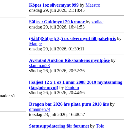
Köpes 1oz silvermynt 999
by
Maestro
onsdag 29, juli 2026, 21:18:45
Säljes : Guldmynt 20 kronor
by
zodiac
onsdag 29, juli 2026, 16:41:53
(Såld)[Säljes]: 3,5 oz silvermynt till paketpris
by
Mange
onsdag 29, juli 2026, 01:39:11
Avslutad Auktion Riksbankens myntpåse
by
slamman23
söndag 26, juli 2026, 20:52:26
[Säljes] 12 x 1 oz Lunar 2008-2019 myntsamling
(färgade mynt)
by
Fantom
söndag 26, juli 2026, 20:44:56
ånader så
Dragon bar 2026 års plata pura 2010 års
by
dmannen74
torsdag 23, juli 2026, 16:48:57
Statusuppdatering för forumet
by
Tole