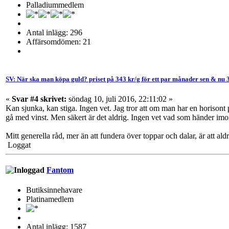
Palladiummedlem
Antal inlägg: 296
Affärsomdömen: 21
SV: När ska man köpa guld? priset på 343 kr/g för ett par månader sen & nu 
«
Svar #4 skrivet:
söndag 10, juli 2016, 22:11:02 »
Kan sjunka, kan stiga. Ingen vet. Jag tror att om man har en horisont p
gå med vinst. Men säkert är det aldrig. Ingen vet vad som händer imo
Mitt generella råd, mer än att fundera över toppar och dalar, är att ald
Loggat
Fantom
Butiksinnehavare
Platinamedlem
Antal inlägg: 1587