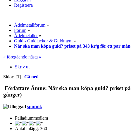
Registrera
Ädelmetallforum
»
Forum
»
Ädelmetaller
»
Guld - Guldtackor & Guldmynt
»
När ska man köpa guld? priset på 343 kr/g för ett par mån
« föregående
nästa »
Skriv ut
Sidor: [
1
]
Gå ned
Författare
Ämne: När ska man köpa guld? priset på 3
gånger)
sputnik
Palladiummedlem
Antal inlägg: 360