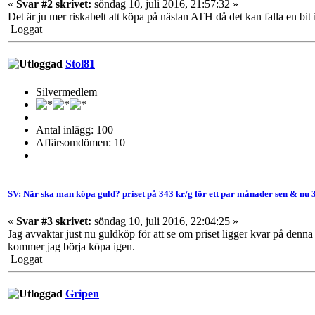
«
Svar #2 skrivet:
söndag 10, juli 2016, 21:57:32 »
Det är ju mer riskabelt att köpa på nästan ATH då det kan falla en bit
Loggat
Stol81
Silvermedlem
Antal inlägg: 100
Affärsomdömen: 10
SV: När ska man köpa guld? priset på 343 kr/g för ett par månader sen & nu 
«
Svar #3 skrivet:
söndag 10, juli 2016, 22:04:25 »
Jag avvaktar just nu guldköp för att se om priset ligger kvar på denn
kommer jag börja köpa igen.
Loggat
Gripen