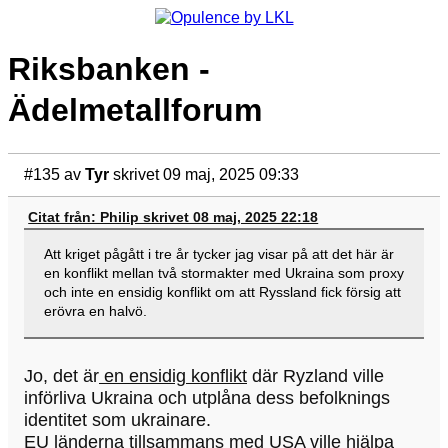
Riksbanken -
Ädelmetallforum
#135
av
Tyr
skrivet 09 maj, 2025 09:33
Citat från: Philip skrivet 08 maj, 2025 22:18
Att kriget pågått i tre år tycker jag visar på att det här är
en konflikt mellan två stormakter med Ukraina som proxy
och inte en ensidig konflikt om att Ryssland fick försig att
erövra en halvö.
Jo, det är
en ensidig konflikt
där Ryzland ville
införliva Ukraina och utplåna dess befolknings
identitet som ukrainare.
EU länderna tillsammans med USA ville hjälpa