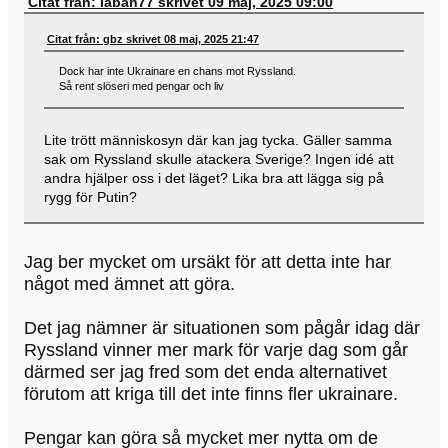
Citat från: laban77 skrivet 09 maj, 2025 09:00
Citat från: gbz skrivet 08 maj, 2025 21:47
Dock har inte Ukrainare en chans mot Ryssland.
Så rent slöseri med pengar och liv
Lite trött människosyn där kan jag tycka. Gäller samma
sak om Ryssland skulle atackera Sverige? Ingen idé att
andra hjälper oss i det läget? Lika bra att lägga sig på
rygg för Putin?
Jag ber mycket om ursäkt för att detta inte har
något med ämnet att göra.
Det jag nämner är situationen som pågår idag där
Ryssland vinner mer mark för varje dag som går
därmed ser jag fred som det enda alternativet
förutom att kriga till det inte finns fler ukrainare.
Pengar kan göra så mycket mer nytta om de