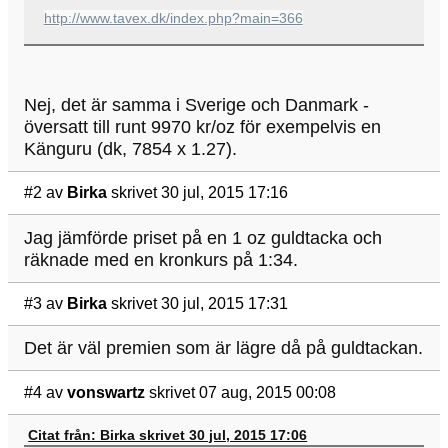
http://www.tavex.dk/index.php?main=366
Nej, det är samma i Sverige och Danmark -
översatt till runt 9970 kr/oz för exempelvis en
Känguru (dk, 7854 x 1.27).
#2
av
Birka
skrivet 30 jul, 2015 17:16
Jag jämförde priset på en 1 oz guldtacka och
räknade med en kronkurs på 1:34.
#3
av
Birka
skrivet 30 jul, 2015 17:31
Det är väl premien som är lägre då på guldtackan.
#4
av
vonswartz
skrivet 07 aug, 2015 00:08
Citat från: Birka skrivet 30 jul, 2015 17:06