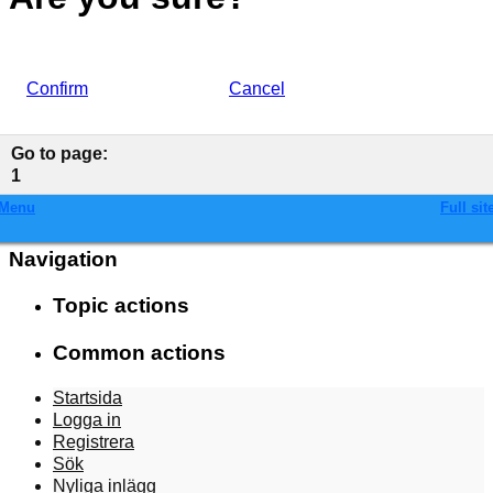
Confirm
Cancel
Go to page
:
1
Menu
Full sit
Navigation
Topic actions
Common actions
Startsida
Logga in
Registrera
Sök
Nyliga inlägg