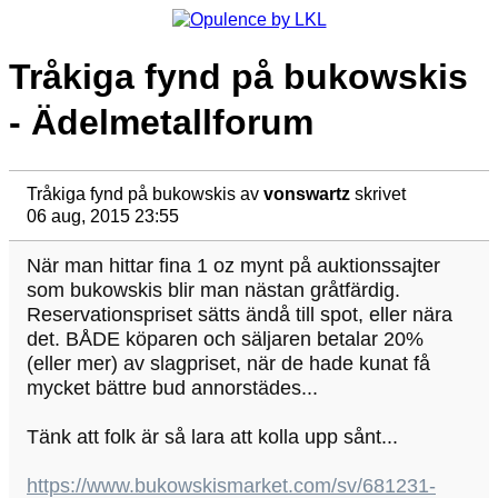
Tråkiga fynd på bukowskis
- Ädelmetallforum
Tråkiga fynd på bukowskis
av
vonswartz
skrivet
06 aug, 2015 23:55
När man hittar fina 1 oz mynt på auktionssajter
som bukowskis blir man nästan gråtfärdig.
Reservationspriset sätts ändå till spot, eller nära
det. BÅDE köparen och säljaren betalar 20%
(eller mer) av slagpriset, när de hade kunat få
mycket bättre bud annorstädes...
Tänk att folk är så lara att kolla upp sånt...
https://www.bukowskismarket.com/sv/681231-