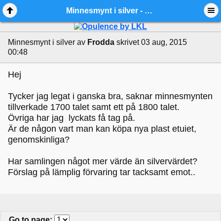
Minnesmynt i silver - Ädelmetallforum
Minnesmynt i silver
av
Frodda
skrivet 03 aug, 2015
00:48
Hej
Tycker jag legat i ganska bra, saknar minnesmynten
tillverkade 1700 talet samt ett på 1800 talet.
Övriga har jag lyckats få tag på.
Är de någon vart man kan köpa nya plast etuiet,
genomskinliga?
Har samlingen något mer värde än silvervärdet?
Förslag på lämplig förvaring tar tacksamt emot..
Go to page
: