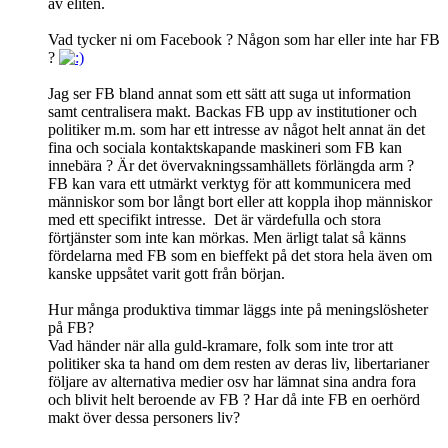
av eliten.
Vad tycker ni om Facebook ? Någon som har eller inte har FB
?
Jag ser FB bland annat som ett sätt att suga ut information
samt centralisera makt. Backas FB upp av institutioner och
politiker m.m. som har ett intresse av något helt annat än det
fina och sociala kontaktskapande maskineri som FB kan
innebära ? Är det övervakningssamhällets förlängda arm ?
FB kan vara ett utmärkt verktyg för att kommunicera med
människor som bor långt bort eller att koppla ihop människor
med ett specifikt intresse. Det är värdefulla och stora
förtjänster som inte kan mörkas. Men ärligt talat så känns
fördelarna med FB som en bieffekt på det stora hela även om
kanske uppsåtet varit gott från början.
Hur många produktiva timmar läggs inte på meningslösheter
på FB?
Vad händer när alla guld-kramare, folk som inte tror att
politiker ska ta hand om dem resten av deras liv, libertarianer
följare av alternativa medier osv har lämnat sina andra fora
och blivit helt beroende av FB ? Har då inte FB en oerhörd
makt över dessa personers liv?