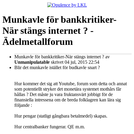
Munkavle för bankkritiker-
När stängs internet ? -
Ädelmetallforum
Munkavle för bankkritiker-När stängs internet ?
av
Unmanipulatable
skrivet 04 jul, 2015 22:54
Blir det munkavle istället för budkavle snart ?
Hur kommer det sig att Youtube, forum som detta och annat
som potentiellt stryker det monetära systemet mothårs får
hållas ? Det måste ju vara fruktansvärt jobbigt för de
finansiella intressena om de breda folklagren kan lära sig
följande :
Hur pengar (statligt gångbara betalmedel) skapas.
Hur centralbanker fungerar. QE m.m.