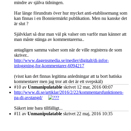
mindre av själva tidningen.
Har länge förundrats över hur mycket anti-etablissemang som
kan finnas i en Bonniermärkt publikation. Men nu kanske det
är slut ?
Självklart så drar man väl pk valser om varför man känner att
man måste stänga av kommentarerna..
antagligen samma valser som när de ville registrera de som
skriver..
http://www.dagensmedia.se/medier/digitalt/di-infor-
inloggning-for-kommentarer-6094217
(visst kan det finnas legitima anledningar att ta bort hatiska
kommentarer men jag tror att det är ett svepskäl)
#10
av
Unmanipulatable
skrivet 12 mar, 2016 00:07
http://www.di.se/artiklar/2016/2/22/kommentarsfunktionen-
pa-di-avstangd/
Säkert inte bara tillfälligt...
#11
av
Unmanipulatable
skrivet 22 maj, 2016 10:35