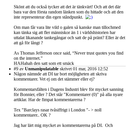
Skönt att du också tycker att det är tänkvärt! Och att det där
bara var den första random länken som du hittade och att den
inte representerar din egen ståndpunkt.
Om man får vara lite vild o galen så kanske man tillochmed
kan tänka sig att fler människor än 1 i världshistorien har
uttalat likanande tankegångar och satt de på pränt? Eller är det
att gå för långt ?
As Thomas Jefferson once said, “Never trust quotes you find
on the internet.”
HAHahah den satt som ett smäck
#9
av
Unmanipulatable
skrivet 01 mar, 2016 12:52
Någon nämnde att DI tar bort möjligheten att skriva
kommentarer. Vet ej om det stämmer eller ej?
Kommentarsfälten i Dagens Industri blev för mycket sanning
för Bonnier, eller ? Det står "Kommentarer (0)" på alla nyare
artiklar. Har de fimpat kommentarerna ?
Tex "Barclays rasar tvåsiffrigt i London "- > noll
kommentarer.. OK ?
Jag har lärt mig mycket av kommentarerna på DI. Och