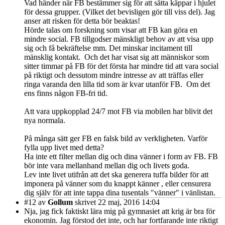
Vad händer när FB bestämmer sig för att sätta käppar i hjulet
för dessa grupper. (Vilket det bevisligen gör till viss del). Jag
anser att risken för detta bör beaktas!
Hörde talas om forskning som visar att FB kan göra en
mindre social. FB tillgodser mänskligt behov av att visa upp
sig och få bekräftelse mm. Det minskar incitament till
mänsklig kontakt. Och det har visat sig att människor som
sitter timmar på FB för det första har mindre tid att vara social
på riktigt och dessutom mindre intresse av att träffas eller
ringa varanda den lilla tid som är kvar utanför FB. Om det
ens finns någon FB-fri tid.
Att vara uppkopplad 24/7 mot FB via mobilen har blivit det
nya normala.
På många sätt ger FB en falsk bild av verkligheten. Varför
fylla upp livet med detta?
Ha inte ett filter mellan dig och dina vänner i form av FB. FB
bör inte vara mellanhand mellan dig och livets goda.
Lev inte livet utifrån att det ska generera tuffa bilder för att
imponera på vänner som du knappt känner , eller censurera
dig själv för att inte tappa dina tusentals "vänner" i vänlistan.
#12
av
Gollum
skrivet 22 maj, 2016 14:04
Nja, jag fick faktiskt lära mig på gymnasiet att krig är bra för
ekonomin. Jag förstod det inte, och har fortfarande inte riktigt