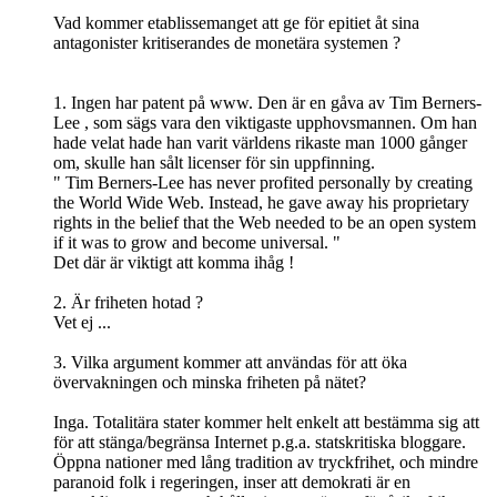
Vad kommer etablissemanget att ge för epitiet åt sina
antagonister kritiserandes de monetära systemen ?
1. Ingen har patent på www. Den är en gåva av Tim Berners-
Lee , som sägs vara den viktigaste upphovsmannen. Om han
hade velat hade han varit världens rikaste man 1000 gånger
om, skulle han sålt licenser för sin uppfinning.
" Tim Berners-Lee has never profited personally by creating
the World Wide Web. Instead, he gave away his proprietary
rights in the belief that the Web needed to be an open system
if it was to grow and become universal. "
Det där är viktigt att komma ihåg !
2. Är friheten hotad ?
Vet ej ...
3. Vilka argument kommer att användas för att öka
övervakningen och minska friheten på nätet?
Inga. Totalitära stater kommer helt enkelt att bestämma sig att
för att stänga/begränsa Internet p.g.a. statskritiska bloggare.
Öppna nationer med lång tradition av tryckfrihet, och mindre
paranoid folk i regeringen, inser att demokrati är en