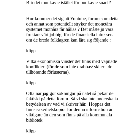
Blir det munkavle istället för budkavle snart ?
Hur kommer det sig att Youtube, forum som detta
och annat som potentiellt stryker det monetära
systemet mothårs får hållas ? Det måste ju vara
fruktansvärt jobbigt för de finansiella intressena
om de breda folklagren kan lära sig följande :
klipp
Vilka ekonomiska vinster det finns med väpnade
konflikter (för de som inte drabbas/ skiter i de
tillhörande förlusterna).
klipp
Ofta när jag gör sökningar på nätet så pekar de
faktiskt på detta forum. Så vi ska inte underskatta
betydelsen av vad vi skriver här. Hoppas det
finns säkerhetskopior för denna information är
viktigare än den som finns på alla kommunala
bibliotek.
klipp