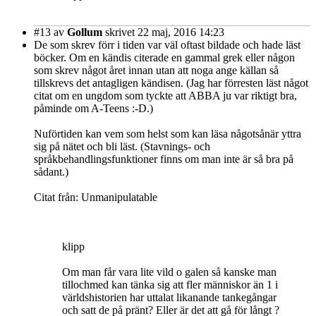
#13
av
Gollum
skrivet 22 maj, 2016 14:23
De som skrev förr i tiden var väl oftast bildade och hade läst
böcker. Om en kändis citerade en gammal grek eller någon
som skrev något året innan utan att noga ange källan så
tillskrevs det antagligen kändisen. (Jag har förresten läst något
citat om en ungdom som tyckte att ABBA ju var riktigt bra,
påminde om A-Teens :-D.)
Nuförtiden kan vem som helst som kan läsa någotsånär yttra
sig på nätet och bli läst. (Stavnings- och
språkbehandlingsfunktioner finns om man inte är så bra på
sådant.)
Citat från: Unmanipulatable
klipp
Om man får vara lite vild o galen så kanske man
tillochmed kan tänka sig att fler människor än 1 i
världshistorien har uttalat likanande tankegångar
och satt de på pränt? Eller är det att gå för långt ?