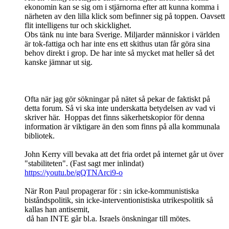
ekonomin kan se sig om i stjärnorna efter att kunna komma i
närheten av den lilla klick som befinner sig på toppen. Oavsett
flit intelligens tur och skicklighet.
Obs tänk nu inte bara Sverige. Miljarder människor i världen
är tok-fattiga och har inte ens ett skithus utan får göra sina
behov direkt i grop. De har inte så mycket mat heller så det
kanske jämnar ut sig.
Ofta när jag gör sökningar på nätet så pekar de faktiskt på
detta forum. Så vi ska inte underskatta betydelsen av vad vi
skriver här. Hoppas det finns säkerhetskopior för denna
information är viktigare än den som finns på alla kommunala
bibliotek.
John Kerry vill bevaka att det fria ordet på internet går ut över
"stabiliteten". (Fast sagt mer inlindat)
https://youtu.be/gQTNArci9-o
När Ron Paul propagerar för : sin icke-kommunistiska
biståndspolitik, sin icke-interventionistiska utrikespolitik så
kallas han antisemit,
då han INTE går bl.a. Israels önskningar till mötes.