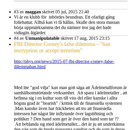
#3
av
maggan
skrivet 05 jul, 2015 21:40
Vi är en klubb för inbördes beundran. Ett ofarligt gäng
foliehattar. Alltså kan vi få hållas. Skulle den stora massan
börja uppmärksamma det du nämner tror jag det hade
vidtagits åtgärder.
#4
av
Unmanipulatable
skrivet 17 aug, 2015 23:15
FBI Director Comey's false dilemma—"ban
encryption or accept terrorism"
http://phys.org/news/2015-07-fbi-director-comey-false-
dilemmaban.html
Med lite "god vilja" kan man gott säga att Ädelmetallforum är
samhällsomstörtande verksamhet. Att spara i ädelmetaller , att
befinna sig i en kultur som till viss del eller kanske i allra
högsta grad är "bearish" / kritisk till de finansiella systemen
.Man kanske även har fräckheten att tro att finansiella
intressen har något lite inflytande över lagstiftning och
politiker ? Den hand som ger är över den hand som tar ??
Att beblanda sig med ädelmetaller... det är ju att underkänna
den väg som de breda massorna vandrar och de som är deras