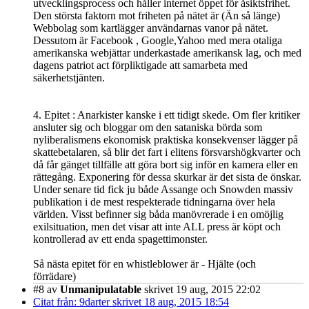
utvecklingsprocess och håller internet öppet för åsiktsfrihet.
Den största faktorn mot friheten på nätet är (Än så länge)
Webbolag som kartlägger användarnas vanor på nätet.
Dessutom är Facebook , Google,Yahoo med mera otaliga
amerikanska webjättar underkastade amerikansk lag, och med
dagens patriot act förpliktigade att samarbeta med
säkerhetstjänten.
4. Epitet : Anarkister kanske i ett tidigt skede. Om fler kritiker
ansluter sig och bloggar om den sataniska börda som
nyliberalismens ekonomisk praktiska konsekvenser lägger på
skattebetalaren, så blir det fart i elitens försvarshögkvarter och
då får gänget tillfälle att göra bort sig inför en kamera eller en
rättegång. Exponering för dessa skurkar är det sista de önskar.
Under senare tid fick ju både Assange och Snowden massiv
publikation i de mest respekterade tidningarna över hela
världen. Visst befinner sig båda manövrerade i en omöjlig
exilsituation, men det visar att inte ALL press är köpt och
kontrollerad av ett enda spagettimonster.
Så nästa epitet för en whistleblower är - Hjälte (och
förrädare)
#8
av
Unmanipulatable
skrivet 19 aug, 2015 22:02
Citat från: 9darter skrivet 18 aug, 2015 18:54