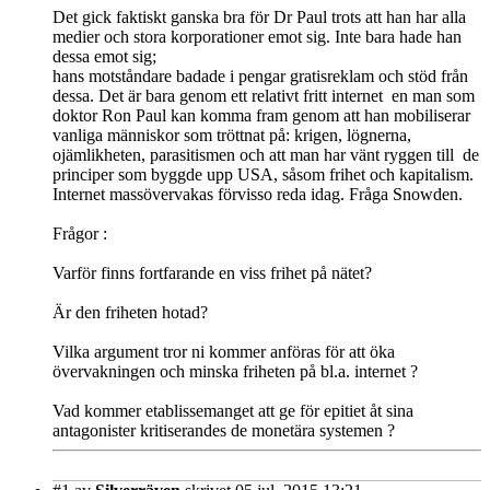
Det gick faktiskt ganska bra för Dr Paul trots att han har alla
medier och stora korporationer emot sig. Inte bara hade han
dessa emot sig;
hans motståndare badade i pengar gratisreklam och stöd från
dessa. Det är bara genom ett relativt fritt internet en man som
doktor Ron Paul kan komma fram genom att han mobiliserar
vanliga människor som tröttnat på: krigen, lögnerna,
ojämlikheten, parasitismen och att man har vänt ryggen till de
principer som byggde upp USA, såsom frihet och kapitalism.
Internet massövervakas förvisso reda idag. Fråga Snowden.
Frågor :
Varför finns fortfarande en viss frihet på nätet?
Är den friheten hotad?
Vilka argument tror ni kommer anföras för att öka
övervakningen och minska friheten på bl.a. internet ?
Vad kommer etablissemanget att ge för epitiet åt sina
antagonister kritiserandes de monetära systemen ?