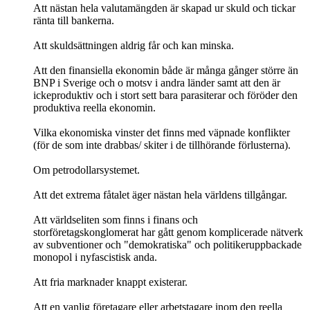
Att nästan hela valutamängden är skapad ur skuld och tickar
ränta till bankerna.
Att skuldsättningen aldrig får och kan minska.
Att den finansiella ekonomin både är många gånger större än
BNP i Sverige och o motsv i andra länder samt att den är
ickeproduktiv och i stort sett bara parasiterar och föröder den
produktiva reella ekonomin.
Vilka ekonomiska vinster det finns med väpnade konflikter
(för de som inte drabbas/ skiter i de tillhörande förlusterna).
Om petrodollarsystemet.
Att det extrema fåtalet äger nästan hela världens tillgångar.
Att världseliten som finns i finans och
storföretagskonglomerat har gått genom komplicerade nätverk
av subventioner och "demokratiska" och politikeruppbackade
monopol i nyfascistisk anda.
Att fria marknader knappt existerar.
Att en vanlig företagare eller arbetstagare inom den reella