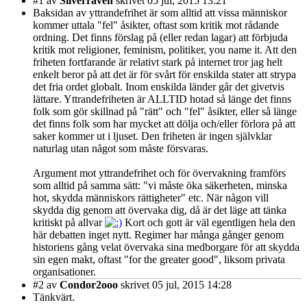
#1
av
Silverräven
skrivet 05 jul, 2015 13:21
Baksidan av yttrandefrihet är som alltid att vissa människor
kommer uttala "fel" åsikter, oftast som kritik mot rådande
ordning. Det finns förslag på (eller redan lagar) att förbjuda
kritik mot religioner, feminism, politiker, you name it. Att den
friheten fortfarande är relativt stark på internet tror jag helt
enkelt beror på att det är för svårt för enskilda stater att strypa
det fria ordet globalt. Inom enskilda länder går det givetvis
lättare. Yttrandefriheten är ALLTID hotad så länge det finns
folk som gör skillnad på "rätt" och "fel" åsikter, eller så länge
det finns folk som har mycket att dölja och/eller förlora på att
saker kommer ut i ljuset. Den friheten är ingen självklar
naturlag utan något som måste försvaras.
Argument mot yttrandefrihet och för övervakning framförs
som alltid på samma sätt: "vi måste öka säkerheten, minska
hot, skydda människors rättigheter" etc. När någon vill
skydda dig genom att övervaka dig, då är det läge att tänka
kritiskt på allvar
Kort och gott är väl egentligen hela den
här debatten inget nytt. Regimer har många gånger genom
historiens gång velat övervaka sina medborgare för att skydda
sin egen makt, oftast "for the greater good", liksom privata
organisationer.
#2
av
Condor2ooo
skrivet 05 jul, 2015 14:28
Tänkvärt.