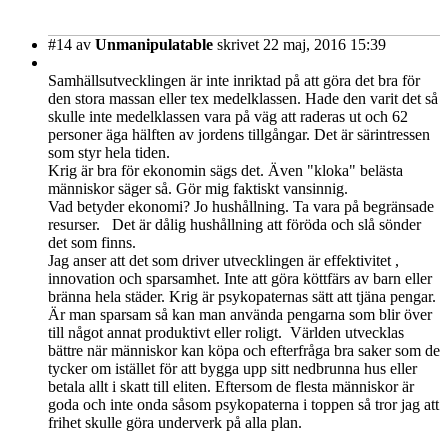
#14
av
Unmanipulatable
skrivet 22 maj, 2016 15:39
Samhällsutvecklingen är inte inriktad på att göra det bra för
den stora massan eller tex medelklassen. Hade den varit det så
skulle inte medelklassen vara på väg att raderas ut och 62
personer äga hälften av jordens tillgångar. Det är särintressen
som styr hela tiden.
Krig är bra för ekonomin sägs det. Även "kloka" belästa
människor säger så. Gör mig faktiskt vansinnig.
Vad betyder ekonomi? Jo hushållning. Ta vara på begränsade
resurser. Det är dålig hushållning att föröda och slå sönder
det som finns.
Jag anser att det som driver utvecklingen är effektivitet ,
innovation och sparsamhet. Inte att göra köttfärs av barn eller
bränna hela städer. Krig är psykopaternas sätt att tjäna pengar.
Är man sparsam så kan man använda pengarna som blir över
till något annat produktivt eller roligt. Världen utvecklas
bättre när människor kan köpa och efterfråga bra saker som de
tycker om istället för att bygga upp sitt nedbrunna hus eller
betala allt i skatt till eliten. Eftersom de flesta människor är
goda och inte onda såsom psykopaterna i toppen så tror jag att
frihet skulle göra underverk på alla plan.