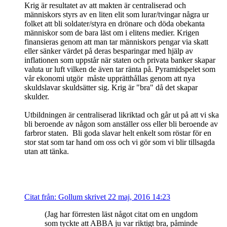
Krig är resultatet av att makten är centraliserad och
människors styrs av en liten elit som lurar/tvingar några ur
folket att bli soldater/styra en drönare och döda obekanta
människor som de bara läst om i elitens medier. Krigen
finansieras genom att man tar människors pengar via skatt
eller sänker värdet på deras besparingar med hjälp av
inflationen som uppstår när staten och privata banker skapar
valuta ur luft vilken de även tar ränta på. Pyramidspelet som
vår ekonomi utgör måste upprätthållas genom att nya
skuldslavar skuldsätter sig. Krig är "bra" då det skapar
skulder.
Utbildningen är centraliserad likriktad och går ut på att vi ska
bli beroende av någon som anställer oss eller bli beroende av
farbror staten. Bli goda slavar helt enkelt som röstar för en
stor stat som tar hand om oss och vi gör som vi blir tillsagda
utan att tänka.
Citat från: Gollum skrivet 22 maj, 2016 14:23
(Jag har förresten läst något citat om en ungdom
som tyckte att ABBA ju var riktigt bra, påminde