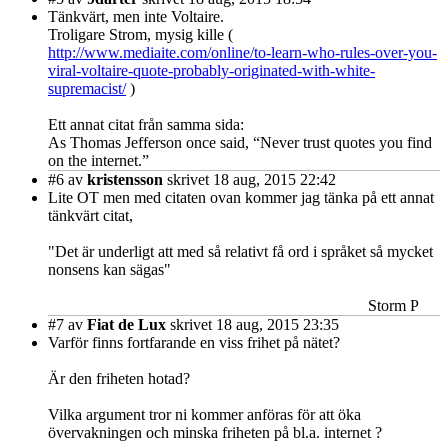
Tänkvärt, men inte Voltaire.
Troligare Strom, mysig kille (
http://www.mediaite.com/online/to-learn-who-rules-over-you-
viral-voltaire-quote-probably-originated-with-white-
supremacist/
)
Ett annat citat från samma sida:
As Thomas Jefferson once said, “Never trust quotes you find
on the internet.”
#6
av
kristensson
skrivet 18 aug, 2015 22:42
Lite OT men med citaten ovan kommer jag tänka på ett annat
tänkvärt citat,
"Det är underligt att med så relativt få ord i språket så mycket
nonsens kan sägas"
Storm P
#7
av
Fiat de Lux
skrivet 18 aug, 2015 23:35
Varför finns fortfarande en viss frihet på nätet?
Är den friheten hotad?
Vilka argument tror ni kommer anföras för att öka
övervakningen och minska friheten på bl.a. internet ?