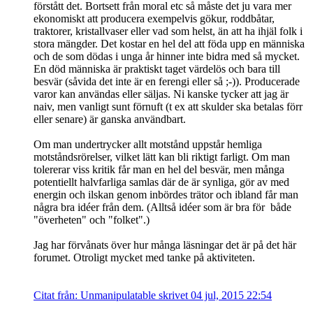
förstått det. Bortsett från moral etc så måste det ju vara mer
ekonomiskt att producera exempelvis gökur, roddbåtar,
traktorer, kristallvaser eller vad som helst, än att ha ihjäl folk i
stora mängder. Det kostar en hel del att föda upp en människa
och de som dödas i unga år hinner inte bidra med så mycket.
En död människa är praktiskt taget värdelös och bara till
besvär (såvida det inte är en ferengi eller så ;-)). Producerade
varor kan användas eller säljas. Ni kanske tycker att jag är
naiv, men vanligt sunt förnuft (t ex att skulder ska betalas förr
eller senare) är ganska användbart.
Om man undertrycker allt motstånd uppstår hemliga
motståndsrörelser, vilket lätt kan bli riktigt farligt. Om man
tolererar viss kritik får man en hel del besvär, men många
potentiellt halvfarliga samlas där de är synliga, gör av med
energin och ilskan genom inbördes trätor och ibland får man
några bra idéer från dem. (Alltså idéer som är bra för både
"överheten" och "folket".)
Jag har förvånats över hur många läsningar det är på det här
forumet. Otroligt mycket med tanke på aktiviteten.
Citat från: Unmanipulatable skrivet 04 jul, 2015 22:54