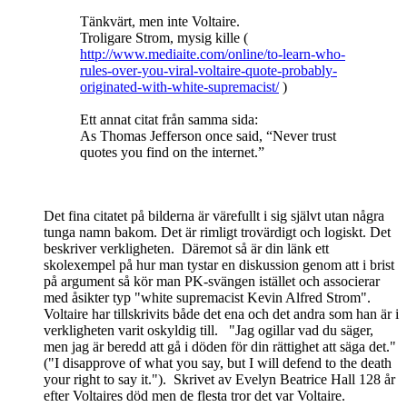
Tänkvärt, men inte Voltaire.
Troligare Strom, mysig kille (
http://www.mediaite.com/online/to-learn-who-
rules-over-you-viral-voltaire-quote-probably-
originated-with-white-supremacist/
)
Ett annat citat från samma sida:
As Thomas Jefferson once said, “Never trust
quotes you find on the internet.”
Det fina citatet på bilderna är värefullt i sig självt utan några
tunga namn bakom. Det är rimligt trovärdigt och logiskt. Det
beskriver verkligheten. Däremot så är din länk ett
skolexempel på hur man tystar en diskussion genom att i brist
på argument så kör man PK-svängen istället och associerar
med åsikter typ "white supremacist Kevin Alfred Strom".
Voltaire har tillskrivits både det ena och det andra som han är i
verkligheten varit oskyldig till. "Jag ogillar vad du säger,
men jag är beredd att gå i döden för din rättighet att säga det."
("I disapprove of what you say, but I will defend to the death
your right to say it."). Skrivet av Evelyn Beatrice Hall 128 år
efter Voltaires död men de flesta tror det var Voltaire.