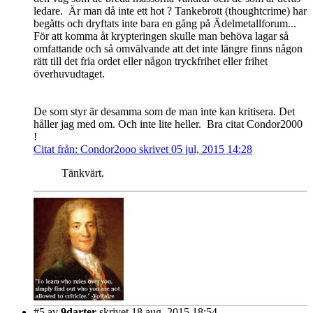
ledare. Är man då inte ett hot ? Tankebrott (thoughtcrime) har
begåtts och dryftats inte bara en gång på Ädelmetallforum...
För att komma åt krypteringen skulle man behöva lagar så
omfattande och så omvälvande att det inte längre finns någon
rätt till det fria ordet eller någon tryckfrihet eller frihet
överhuvudtaget.
De som styr är desamma som de man inte kan kritisera. Det
håller jag med om. Och inte lite heller. Bra citat Condor2000
!
Citat från: Condor2ooo skrivet 05 jul, 2015 14:28
Tänkvärt.
#5
av
9darter
skrivet 18 aug, 2015 18:54