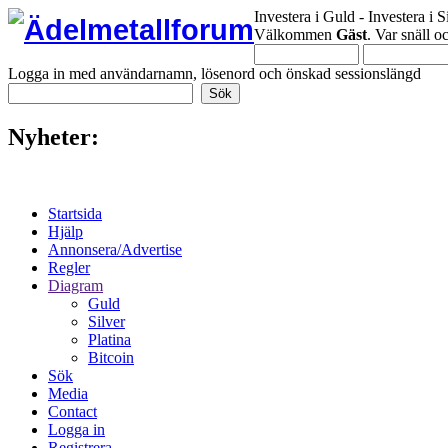
Investera i Guld - Investera i S
Välkommen
Gäst
. Var snäll 
Logga in med användarnamn, lösenord och önskad sessionslängd
Nyheter:
Startsida
Hjälp
Annonsera/Advertise
Regler
Diagram
Guld
Silver
Platina
Bitcoin
Sök
Media
Contact
Logga in
Registrera