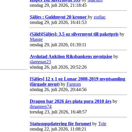
onsdag 29, juli 2026, 21:18:45
Säljes : Guldmynt 20 kronor
by
zodiac
onsdag 29, juli 2026, 16:41:53
(Såld)[Säljes]: 3,5 oz silvermynt till paketpris
by
Mange
onsdag 29, juli 2026, 01:39:11
Avslutad Auktion Riksbankens myntpåse
by
slamman23
söndag 26, juli 2026, 20:52:26
[Säljes] 12 x 1 oz Lunar 2008-2019 myntsamling
(färgade mynt)
by
Fantom
söndag 26, juli 2026, 20:44:56
Dragon bar 2026 års plata pura 2010 års
by
dmannen74
torsdag 23, juli 2026, 16:48:57
Statusuppdatering för forumet
by
Tole
onsdag 22, juli 2026, 11:08:21