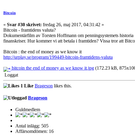
Bitcoin
«
Svar #30 skrivet:
fredag 26, maj 2017, 04:31:42 »
Bitcoin - framtidens valuta?
Dokumentärfilm av Torsten Hoffmann om penningsystemets historia s
finanskriser. Hur kommer vi att betala i framtiden? Vissa tror att Bit
Bitcoin : the end of money as we know it
http://urplay.se/program/199449-bitcoin-framtidens-valuta
bitcoin the end of money as we know it.jpg
(172.23 kB, 875x1000
Loggat
1 Like
Brageson
likes this.
Brageson
Guldmedlem
Antal inlägg: 505
Affärsomdömen: 16