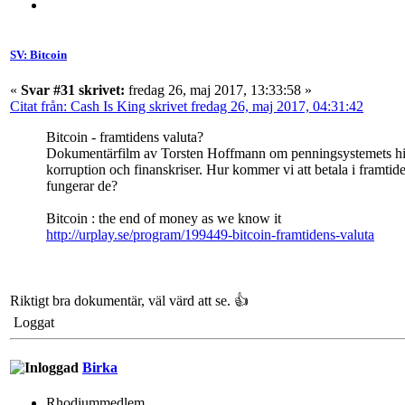
SV: Bitcoin
«
Svar #31 skrivet:
fredag 26, maj 2017, 13:33:58 »
Citat från: Cash Is King skrivet fredag 26, maj 2017, 04:31:42
Bitcoin - framtidens valuta?
Dokumentärfilm av Torsten Hoffmann om penningsystemets hist
korruption och finanskriser. Hur kommer vi att betala i framtide
fungerar de?
Bitcoin : the end of money as we know it
http://urplay.se/program/199449-bitcoin-framtidens-valuta
Riktigt bra dokumentär, väl värd att se. 👍
Loggat
Birka
Rhodiummedlem