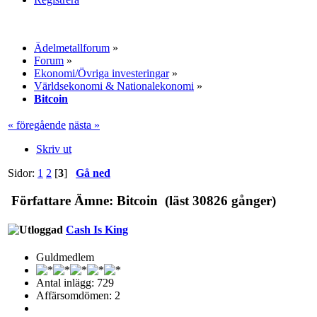
Ädelmetallforum
»
Forum
»
Ekonomi/Övriga investeringar
»
Världsekonomi & Nationalekonomi
»
Bitcoin
« föregående
nästa »
Skriv ut
Sidor:
1
2
[
3
]
Gå ned
Författare
Ämne: Bitcoin (läst 30826 gånger)
Cash Is King
Guldmedlem
Antal inlägg: 729
Affärsomdömen: 2