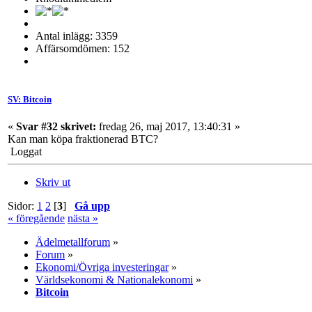
Antal inlägg: 3359
Affärsomdömen: 152
SV: Bitcoin
«
Svar #32 skrivet:
fredag 26, maj 2017, 13:40:31 »
Kan man köpa fraktionerad BTC?
Loggat
Skriv ut
Sidor:
1
2
[
3
]
Gå upp
« föregående
nästa »
Ädelmetallforum
»
Forum
»
Ekonomi/Övriga investeringar
»
Världsekonomi & Nationalekonomi
»
Bitcoin