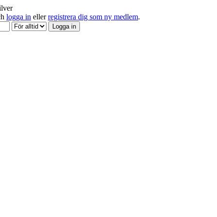
ilver
och
logga in
eller
registrera dig som ny medlem
.