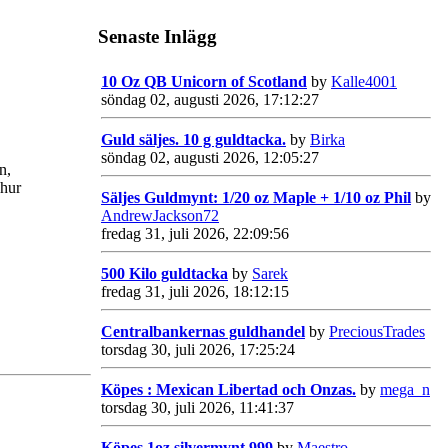
Senaste Inlägg
10 Oz QB Unicorn of Scotland
by
Kalle4001
söndag 02, augusti 2026, 17:12:27
Guld säljes. 10 g guldtacka.
by
Birka
söndag 02, augusti 2026, 12:05:27
n,
 hur
Säljes Guldmynt: 1/20 oz Maple + 1/10 oz Phil
by
AndrewJackson72
fredag 31, juli 2026, 22:09:56
500 Kilo guldtacka
by
Sarek
fredag 31, juli 2026, 18:12:15
Centralbankernas guldhandel
by
PreciousTrades
torsdag 30, juli 2026, 17:25:24
Köpes : Mexican Libertad och Onzas.
by
mega_n
torsdag 30, juli 2026, 11:41:37
Köpes 1oz silvermynt 999
by
Maestro