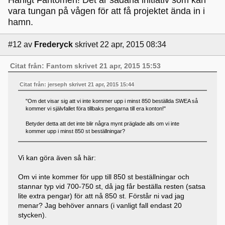
Härligt Fantomen! Det är sådana initiativ som kan
vara tungan på vågen för att få projektet ända in i
hamn.
#12
av
Frederyck
skrivet 22 apr, 2015 08:34
Citat från: Fantom skrivet 21 apr, 2015 15:53
Citat från: jerseph skrivet 21 apr, 2015 15:44
"Om det visar sig att vi inte kommer upp i minst 850 beställda SWEA så
kommer vi självfallet föra tillbaks pengarna till era konton!"
Betyder detta att det inte blir några mynt präglade alls om vi inte
kommer upp i minst 850 st beställningar?
Vi kan göra även så här:
Om vi inte kommer för upp till 850 st beställningar och
stannar typ vid 700-750 st, då jag får beställa resten (satsa
lite extra pengar) för att nå 850 st. Förstår ni vad jag
menar? Jag behöver annars (i vanligt fall endast 20
stycken).