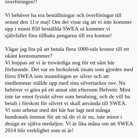
överföringen!!
Vi behöver ha era beställningar och överföringar till
senast den 11:e maj! Om det visar sig att vi inte kommer
upp i minst 850 beställda SWEA så kommer vi
självfallet föra tillbaks pengarna till era konton!
Vågar jag lita på att betala flera 1000-tals kronor till ett
okänt kontonummer?
Vi hoppas att vi är trovärdiga nog för ett sånt här
förfarande. Det var en herkuleisk insats som gjordes med
förra SWEA iom insamlingen av silver och att
medlemmar ställde upp med sina silvertackor osv. Nu
behöver vi göra på ett annat sätt eftersom Helvetic Mint
inte tar emot fysiskt silver som betalning, och de vill ha
betalt i förskott för silvret vi skall använda till SWEA.
Vi som arbetar med det här har lagt ned många
hundratals timmar för att nå dit vi är nu, inte minst i
design av själva medaljen. Vi är lika måna om att SWEA
2014 blir verklighet som ni är!