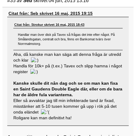
#35
av
Seb
skrivet 04 jun, 2015 13:16
Citat från: Seb skrivet 16 maj, 2015 19:15
Citat från: Strokur skrivet 16 maj, 2015 18:43
Handlar man över disk på Tavex så frågas det inte efter något. På
Smålandsgatan, centralt och bra, finns en Bankomat tvärs över
Norrmalmstorg.
Aha, då kanske man kan säga att denna fråga är utredd
och klar
Handla för 10k+ på (t.ex.) Tavex och slipp hamna i något
register
Kanske skulle dit nån dag och se om man kan fixa
en Saint Gaudens Double Eagle där, eller om de bara
har de äldre fula varianterna.
Eller så avvaktar jag till min infekterade tand är fixad,
misstänker att 5-10 tusen kommer gå upp i rök på det
onda eländet
Roligare kan man definitivt ha!