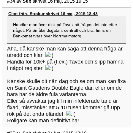
#34
av
Seb
skrivet 16 maj, 2015 19:15
Citat från: Strokur skrivet 16 maj, 2015 18:43
Handlar man över disk på Tavex så frågas det inte efter
något. På Smålandsgatan, centralt och bra, finns en
Bankomat tvärs över Norrmalmstorg.
Aha, då kanske man kan säga att denna fråga är
utredd och klar
Handla för 10k+ på (t.ex.) Tavex och slipp hamna
i något register
Kanske skulle dit nån dag och se om man kan fixa
en Saint Gaudens Double Eagle där, eller om de
bara har de äldre fula varianterna.
Eller så avvaktar jag till min infekterade tand är
fixad, misstänker att 5-10 tusen kommer gå upp i
rök på det onda eländet
Roligare kan man definitivt ha!