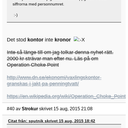
siffrorna med personnumret.
:-)
Det stod
kontor
inte
kronor
Inte så länge till om jag tolkar denna nyhet rätt.
2000 kr strävar man efter nu. Läs på om
Operation Choke Point
http://www.dn.se/ekonomi/vaxlingskontor-
granskas-i-jakt-pa-penningtvatt/
https://en.wikipedia.org/wiki/Operation_Choke_Point
#40
av
Strokur
skrivet 15 aug, 2015 21:08
Citat från: sputnik skrivet 15 aug, 2015 18:42