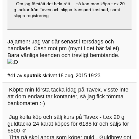
Om jag förstått det hela rätt ... så kan man köpa t.ex 20
g tackor från Tavex och slippa transport kostnad, samt
slippa registrering.
Jajamen! Jag var där senast i torsdags och
handlade. Cash mot pm (mynt i det här fallet).
Bara vänliga leenden och trevligt bemötande.
#41
av
sputnik
skrivet 18 aug, 2015 19:23
Köpte min första tacka idag på Tavex, visste inte
att dom endast tar kontanter, så jag fick tömma
bankomaten :-)
Jag kolla köp och sälj kurs på Tavex - t.ex 20 g
guldtacka 24 karat köpes för 6185 kr och säljs för
6500 kr
Titta på skoj andra som köper guld - Guldbrev dot