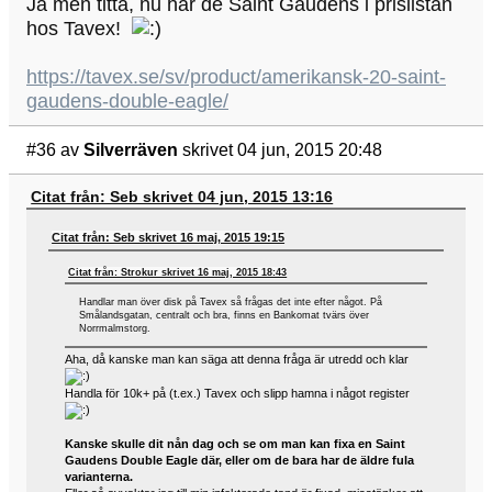
Ja men titta, nu har de Saint Gaudens i prislistan
hos Tavex!
https://tavex.se/sv/product/amerikansk-20-saint-
gaudens-double-eagle/
#36
av
Silverräven
skrivet 04 jun, 2015 20:48
Citat från: Seb skrivet 04 jun, 2015 13:16
Citat från: Seb skrivet 16 maj, 2015 19:15
Citat från: Strokur skrivet 16 maj, 2015 18:43
Handlar man över disk på Tavex så frågas det inte efter något. På
Smålandsgatan, centralt och bra, finns en Bankomat tvärs över
Norrmalmstorg.
Aha, då kanske man kan säga att denna fråga är utredd och klar
Handla för 10k+ på (t.ex.) Tavex och slipp hamna i något register
Kanske skulle dit nån dag och se om man kan fixa en Saint
Gaudens Double Eagle där, eller om de bara har de äldre fula
varianterna.