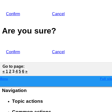
Confirm
Cancel
Are you sure?
Confirm
Cancel
Go to page
:
«
1
2
3
4
5
6
»
Menu
Full sit
Navigation
Topic actions
Common actions