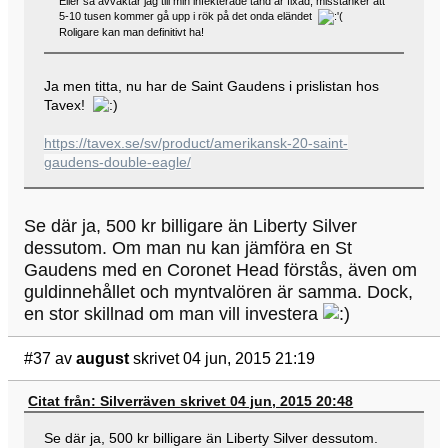
Eller så avvaktar jag till min infekterade tand är fixad, misstänker att
5-10 tusen kommer gå upp i rök på det onda eländet
Roligare kan man definitivt ha!
Ja men titta, nu har de Saint Gaudens i prislistan hos
Tavex!
https://tavex.se/sv/product/amerikansk-20-saint-
gaudens-double-eagle/
Se där ja, 500 kr billigare än Liberty Silver
dessutom. Om man nu kan jämföra en St
Gaudens med en Coronet Head förstås, även om
guldinnehållet och myntvalören är samma. Dock,
en stor skillnad om man vill investera
#37
av
august
skrivet 04 jun, 2015 21:19
Citat från: Silverräven skrivet 04 jun, 2015 20:48
Se där ja, 500 kr billigare än Liberty Silver dessutom.