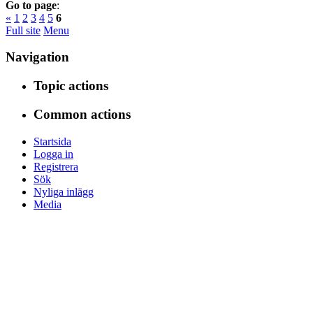
Go to page
:
«
1
2
3
4
5
6
Full site
Menu
Navigation
Topic actions
Common actions
Startsida
Logga in
Registrera
Sök
Nyliga inlägg
Media