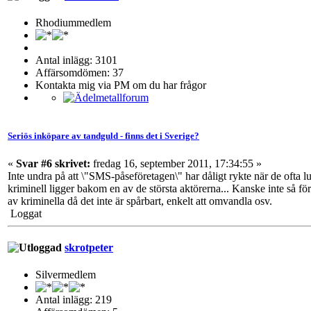
Rhodiummedlem
Antal inlägg: 3101
Affärsomdömen: 37
Kontakta mig via PM om du har frågor
Seriös inköpare av tandguld - finns det i Sverige?
«
Svar #6 skrivet:
fredag 16, september 2011, 17:34:55 »
Inte undra på att \"SMS-påseföretagen\" har dåligt rykte när de ofta lur
kriminell ligger bakom en av de största aktörerna... Kanske inte så för
av kriminella då det inte är spårbart, enkelt att omvandla osv.
Loggat
skrotpeter
Silvermedlem
Antal inlägg: 219