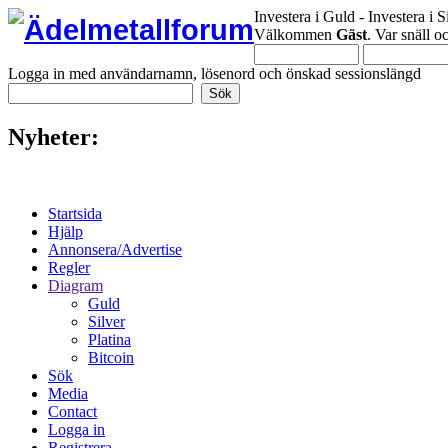
Investera i Guld - Investera i S
Välkommen
Gäst
. Var snäll 
Logga in med användarnamn, lösenord och önskad sessionslängd
Nyheter:
Startsida
Hjälp
Annonsera/Advertise
Regler
Diagram
Guld
Silver
Platina
Bitcoin
Sök
Media
Contact
Logga in
Registrera