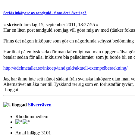
Seriös inköpare av tandguld - finns det i Sverige?
«
skrivet:
torsdag 15, september 2011, 18:27:55 »
Har en liten post tandguld som jag vill göra mig av med (tänker fokus
Finns det någon inköpare som gör en någorlunda schysst bedömning vid 
Har tittat på en tysk sida där man iaf enligt vad man uppger själva gör
betalar sedan för alla, inklusive bla palladiumiet, som ju borde bli en 
http://adelmetaller.se/inkoep/tandguld/aktuell-exempelberaekning/
Jag har ännu inte sett något sådant från svenska inköpare utan man verk
Alternativet att åka ner till Tyskland ter sig som en förlustaffär tyvärr
Loggat
Silverräven
Rhodiummedlem
Antal inlägg: 3101