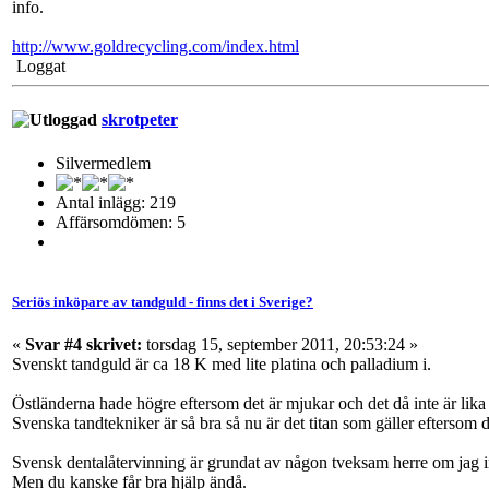
info.
http://www.goldrecycling.com/index.html
Loggat
skrotpeter
Silvermedlem
Antal inlägg: 219
Affärsomdömen: 5
Seriös inköpare av tandguld - finns det i Sverige?
«
Svar #4 skrivet:
torsdag 15, september 2011, 20:53:24 »
Svenskt tandguld är ca 18 K med lite platina och palladium i.
Östländerna hade högre eftersom det är mjukar och det då inte är lik
Svenska tandtekniker är så bra så nu är det titan som gäller eftersom d
Svensk dentalåtervinning är grundat av någon tveksam herre om jag in
Men du kanske får bra hjälp ändå.