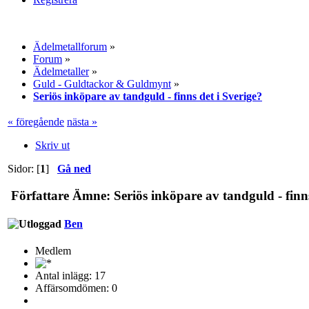
Ädelmetallforum
»
Forum
»
Ädelmetaller
»
Guld - Guldtackor & Guldmynt
»
Seriös inköpare av tandguld - finns det i Sverige?
« föregående
nästa »
Skriv ut
Sidor: [
1
]
Gå ned
Författare
Ämne: Seriös inköpare av tandguld - finns
Ben
Medlem
Antal inlägg: 17
Affärsomdömen: 0