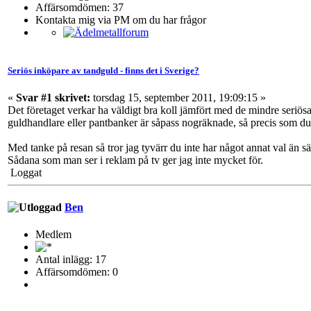
Affärsomdömen: 37
Kontakta mig via PM om du har frågor
Seriös inköpare av tandguld - finns det i Sverige?
«
Svar #1 skrivet:
torsdag 15, september 2011, 19:09:15 »
Det företaget verkar ha väldigt bra koll jämfört med de mindre seriös
guldhandlare eller pantbanker är såpass nogräknade, så precis som du s
Med tanke på resan så tror jag tyvärr du inte har något annat val än s
Sådana som man ser i reklam på tv ger jag inte mycket för.
Loggat
Ben
Medlem
Antal inlägg: 17
Affärsomdömen: 0