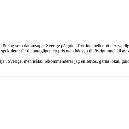
a företag som dammsuger Sverige på guld. Tror inte heller att t ex vanli
pekulerar får du antagligen ett pris utan hänsyn till övrigt innehåll av 
älja i Sverige, men isåfall rekommenderar jag en seriös, gärna lokal, gul