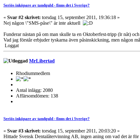
Seriös inköpare av tandguld - finns det i Sverige?
«
Svar #2 skrivet:
torsdag 15, september 2011, 19:36:18 »
Nej någon \"SMS-påse\" är inte aktuell
Funderar nästan på om man skulle ta en Oktoberfest-tripp (lr nåt) och 
Vad jag förstår erbjuder tyskarna även påsinskickning, men någon mått
Loggat
MrLibertad
Rhodiummedlem
Antal inlägg: 2080
Affärsomdömen: 138
Seriös inköpare av tandguld - finns det i Sverige?
«
Svar #3 skrivet:
torsdag 15, september 2011, 20:03:20 »
Hittade Svensk Dentalåtervinning AB, ingen aning om vad det är för f