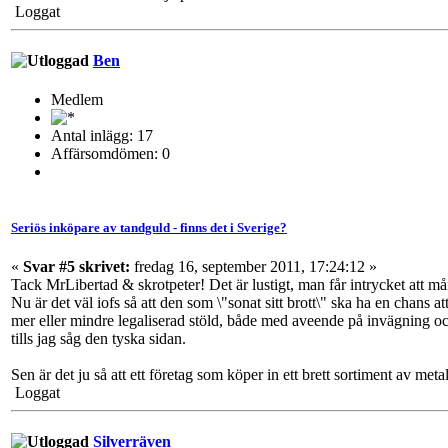
Loggat
Ben
Medlem
Antal inlägg: 17
Affärsomdömen: 0
Seriös inköpare av tandguld - finns det i Sverige?
«
Svar #5 skrivet:
fredag 16, september 2011, 17:24:12 »
Tack MrLibertad & skrotpeter! Det är lustigt, man får intrycket att m
Nu är det väl iofs så att den som \"sonat sitt brott\" ska ha en chan
mer eller mindre legaliserad stöld, både med aveende på invägning och
tills jag såg den tyska sidan.
Sen är det ju så att ett företag som köper in ett brett sortiment av met
Loggat
Silverräven