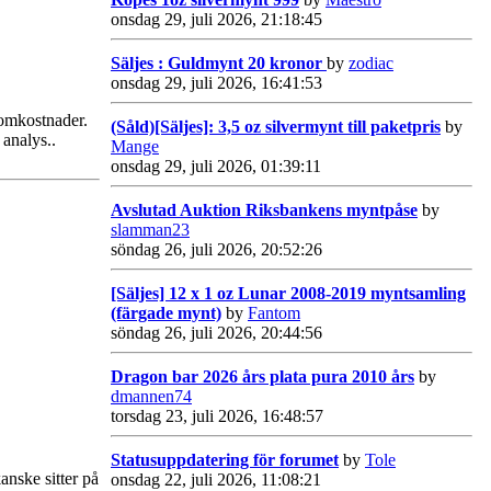
onsdag 29, juli 2026, 21:18:45
Säljes : Guldmynt 20 kronor
by
zodiac
onsdag 29, juli 2026, 16:41:53
 omkostnader.
(Såld)[Säljes]: 3,5 oz silvermynt till paketpris
by
 analys..
Mange
onsdag 29, juli 2026, 01:39:11
Avslutad Auktion Riksbankens myntpåse
by
slamman23
söndag 26, juli 2026, 20:52:26
[Säljes] 12 x 1 oz Lunar 2008-2019 myntsamling
(färgade mynt)
by
Fantom
söndag 26, juli 2026, 20:44:56
Dragon bar 2026 års plata pura 2010 års
by
dmannen74
torsdag 23, juli 2026, 16:48:57
Statusuppdatering för forumet
by
Tole
anske sitter på
onsdag 22, juli 2026, 11:08:21