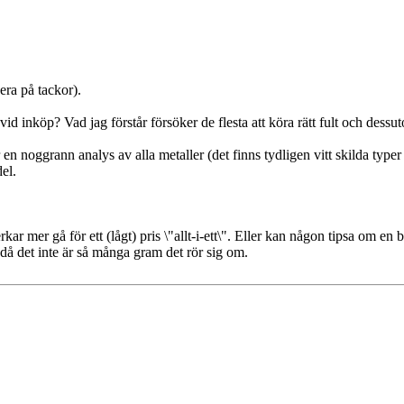
era på tackor).
inköp? Vad jag förstår försöker de flesta att köra rätt fult och dessut
 en noggrann analys av alla metaller (det finns tydligen vitt skilda type
del.
ar mer gå för ett (lågt) pris \"allt-i-ett\". Eller kan någon tipsa om en 
, då det inte är så många gram det rör sig om.