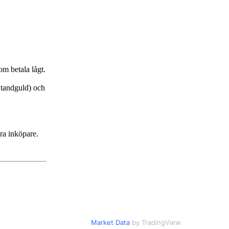
om betala lågt.
r tandguld) och
bra inköpare.
Market Data
by TradingView