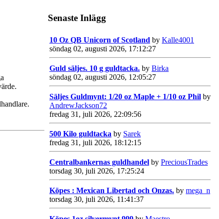
Senaste Inlägg
10 Oz QB Unicorn of Scotland
by
Kalle4001
söndag 02, augusti 2026, 17:12:27
Guld säljes. 10 g guldtacka.
by
Birka
söndag 02, augusti 2026, 12:05:27
ga
värde.
Säljes Guldmynt: 1/20 oz Maple + 1/10 oz Phil
by
dhandlare.
AndrewJackson72
fredag 31, juli 2026, 22:09:56
500 Kilo guldtacka
by
Sarek
fredag 31, juli 2026, 18:12:15
Centralbankernas guldhandel
by
PreciousTrades
torsdag 30, juli 2026, 17:25:24
Köpes : Mexican Libertad och Onzas.
by
mega_n
torsdag 30, juli 2026, 11:41:37
Köpes 1oz silvermynt 999
by
Maestro