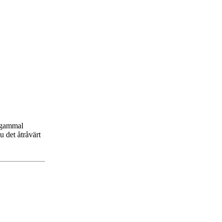
n gammal
u det åtråvärt