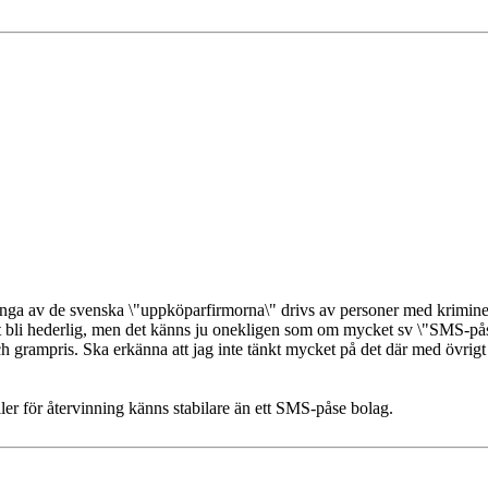
ånga av de svenska \"uppköparfirmorna\" drivs av personer med kriminell
s att bli hederlig, men det känns ju onekligen som om mycket sv \"SMS-på
 grampris. Ska erkänna att jag inte tänkt mycket på det där med övrigt
aller för återvinning känns stabilare än ett SMS-påse bolag.