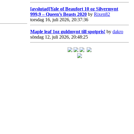
[avslutad]Yale of Beaufort 10 oz Silvermynt
999,9 – Queen’s Beasts 2020
by
Rixen82
torsdag 16, juli 2026, 20:37:36
Maple leaf 1oz guldmynt till spotpris!
by
dakro
söndag 12, juli 2026, 20:48:25