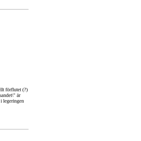
t förflutet (?)
sandet\" är
 i legeringen