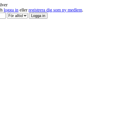
ilver
och
logga in
eller
registrera dig som ny medlem
.