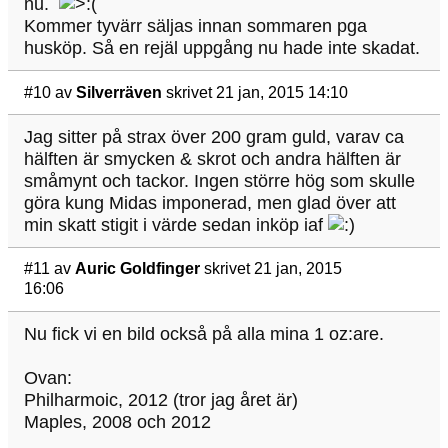
nu.
Kommer tyvärr säljas innan sommaren pga
husköp. Så en rejäl uppgång nu hade inte skadat.
#10
av
Silverräven
skrivet 21 jan, 2015 14:10
Jag sitter på strax över 200 gram guld, varav ca
hälften är smycken & skrot och andra hälften är
småmynt och tackor. Ingen större hög som skulle
göra kung Midas imponerad, men glad över att
min skatt stigit i värde sedan inköp iaf
#11
av
Auric Goldfinger
skrivet 21 jan, 2015
16:06
Nu fick vi en bild också på alla mina 1 oz:are.
Ovan:
Philharmoic, 2012 (tror jag året är)
Maples, 2008 och 2012