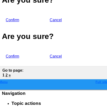
Are you sure?
Confirm
Cancel
Are you sure?
Confirm
Cancel
Go to page
:
1
2
»
Menu
Full sit
Navigation
Topic actions