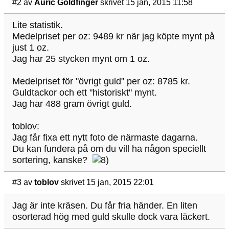
#2
av
Auric Goldfinger
skrivet 15 jan, 2015 11:58
Lite statistik.
Medelpriset per oz: 9489 kr när jag köpte mynt på
just 1 oz.
Jag har 25 stycken mynt om 1 oz.
Medelpriset för "övrigt guld" per oz: 8785 kr.
Guldtackor och ett "historiskt" mynt.
Jag har 488 gram övrigt guld.
toblov:
Jag får fixa ett nytt foto de närmaste dagarna.
Du kan fundera på om du vill ha någon speciellt
sortering, kanske?
#3
av
toblov
skrivet 15 jan, 2015 22:01
Jag är inte kräsen. Du får fria händer. En liten
osorterad hög med guld skulle dock vara läckert.