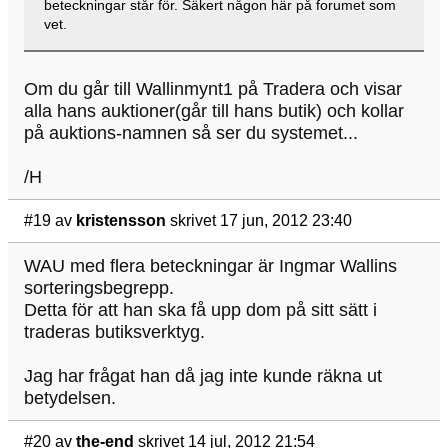
beteckningar står för. Säkert någon här på forumet som
vet.
Om du går till Wallinmynt1 på Tradera och visar
alla hans auktioner(går till hans butik) och kollar
på auktions-namnen så ser du systemet...
/H
#19
av
kristensson
skrivet 17 jun, 2012 23:40
WAU med flera beteckningar är Ingmar Wallins
sorteringsbegrepp.
Detta för att han ska få upp dom på sitt sätt i
traderas butiksverktyg.
Jag har frågat han då jag inte kunde räkna ut
betydelsen.
#20
av
the-end
skrivet 14 jul, 2012 21:54