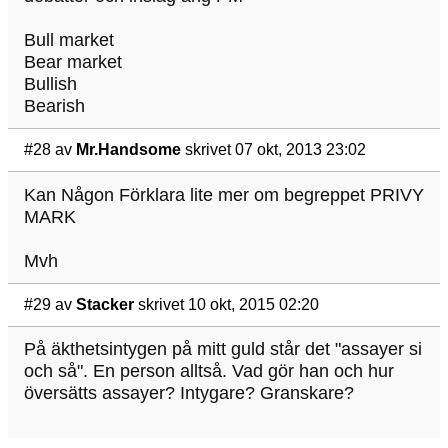
Bull market
Bear market
Bullish
Bearish
#28
av
Mr.Handsome
skrivet 07 okt, 2013 23:02
Kan Någon Förklara lite mer om begreppet PRIVY
MARK
Mvh
#29
av
Stacker
skrivet 10 okt, 2015 02:20
På äkthetsintygen på mitt guld står det "assayer si
och så". En person alltså. Vad gör han och hur
översätts assayer? Intygare? Granskare?