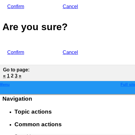
Confirm
Cancel
Are you sure?
Confirm
Cancel
Go to page
:
«
1
2
3
»
Menu
Full sit
Navigation
Topic actions
Common actions