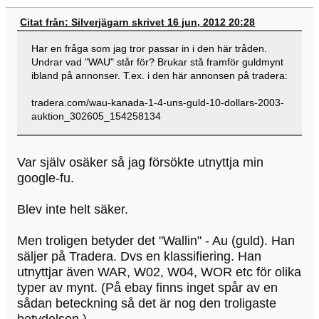
Citat från: Silverjägarn skrivet 16 jun, 2012 20:28
Har en fråga som jag tror passar in i den här tråden.
Undrar vad "WAU" står för? Brukar stå framför guldmynt
ibland på annonser. T.ex. i den här annonsen på tradera:
tradera.com/wau-kanada-1-4-uns-guld-10-dollars-2003-
auktion_302605_154258134
Var själv osäker så jag försökte utnyttja min
google-fu.
Blev inte helt säker.
Men troligen betyder det "Wallin" - Au (guld). Han
säljer på Tradera. Dvs en klassifiering. Han
utnyttjar även WAR, W02, W04, WOR etc för olika
typer av mynt. (På ebay finns inget spår av en
sådan beteckning så det är nog den troligaste
betydelsen.)