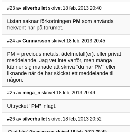
#23
av
silverbullet
skrivet 18 feb, 2013 20:40
Listan saknar förkortningen
PM
som används
frekvent här på forumet.
#24
av
Gunnarsson
skrivet 18 feb, 2013 20:45
PM = precious metals, ädelmetall(er), eller privat
meddelande. Jag vet inte varför, men många
känner sig manade att skriva "du har PM" eller
liknande när de har skickat ett meddelande till
någon.
#25
av
mega_n
skrivet 18 feb, 2013 20:49
Uttrycket "PM" inlagt.
#26
av
silverbullet
skrivet 18 feb, 2013 20:52
Citat från: Gunnarsson skrivet 18 feb, 2013 20:45