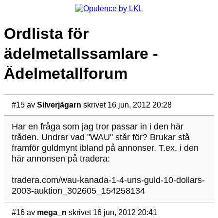
Ordlista för
ädelmetallssamlare -
Ädelmetallforum
#15
av
Silverjägarn
skrivet 16 jun, 2012 20:28
Har en fråga som jag tror passar in i den här
tråden. Undrar vad "WAU" står för? Brukar stå
framför guldmynt ibland på annonser. T.ex. i den
här annonsen på tradera:
tradera.com/wau-kanada-1-4-uns-guld-10-dollars-
2003-auktion_302605_154258134
#16
av
mega_n
skrivet 16 jun, 2012 20:41