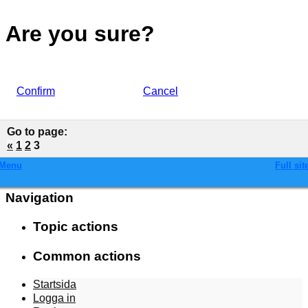
Are you sure?
Confirm
Cancel
Go to page
:
«
1
2
3
Menu
Full sit
Navigation
Topic actions
Common actions
Startsida
Logga in