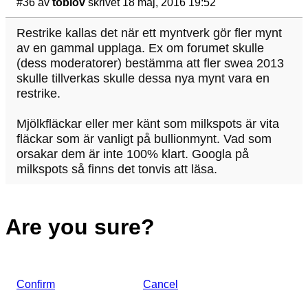
#36
av
toblov
skrivet 18 maj, 2016 19:52
Restrike kallas det när ett myntverk gör fler mynt
av en gammal upplaga. Ex om forumet skulle
(dess moderatorer) bestämma att fler swea 2013
skulle tillverkas skulle dessa nya mynt vara en
restrike.
Mjölkfläckar eller mer känt som milkspots är vita
fläckar som är vanligt på bullionmynt. Vad som
orsakar dem är inte 100% klart. Googla på
milkspots så finns det tonvis att läsa.
Are you sure?
Confirm
Cancel