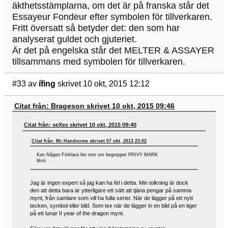
äkthetsstämplarna, om det är på franska står det
Essayeur Fondeur efter symbolen för tillverkaren.
Fritt översatt så betyder det: den som har
analyserat guldet och gjuteriet.
Är det på engelska står det MELTER & ASSAYER
tillsammans med symbolen för tillverkaren.
#33
av
ífing
skrivet 10 okt, 2015 12:12
Citat från: Brageson skrivet 10 okt, 2015 09:46
Citat från: seXes skrivet 10 okt, 2015 09:40
Citat från: Mr.Handsome skrivet 07 okt, 2013 23:02
Kan Någon Förklara lite mer om begreppet PRIVY MARK
Mvh
Jag är ingen expert så jag kan ha fel i detta. Min tolkning är dock
den att detta bara är ytterligare ett sätt att tjäna pengar på samma
mynt, från samlare som vill ha fulla serier. När de lägger på ett nytt
tecken, symbol eller bild. Som tex när de lägger in en bild på en tiger
på ett lunar II year of the dragon mynt.