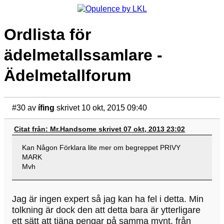
Ordlista för
ädelmetallssamlare -
Ädelmetallforum
#30
av
ífing
skrivet 10 okt, 2015 09:40
Citat från: Mr.Handsome skrivet 07 okt, 2013 23:02
Kan Någon Förklara lite mer om begreppet PRIVY
MARK
Mvh
Jag är ingen expert så jag kan ha fel i detta. Min
tolkning är dock den att detta bara är ytterligare
ett sätt att tjäna pengar på samma mynt, från