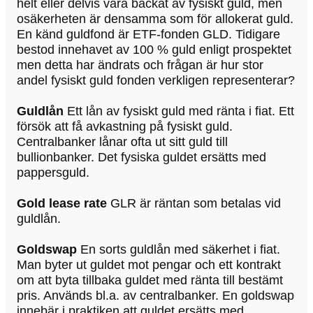
helt eller delvis vara backat av fysiskt guld, men
osäkerheten är densamma som för allokerat guld.
En känd guldfond är ETF-fonden GLD. Tidigare
bestod innehavet av 100 % guld enligt prospektet
men detta har ändrats och frågan är hur stor
andel fysiskt guld fonden verkligen representerar?
Guldlån
Ett lån av fysiskt guld med ränta i fiat. Ett
försök att få avkastning på fysiskt guld.
Centralbanker lånar ofta ut sitt guld till
bullionbanker. Det fysiska guldet ersätts med
pappersguld.
Gold lease rate
GLR är räntan som betalas vid
guldlån.
Goldswap
En sorts guldlån med säkerhet i fiat.
Man byter ut guldet mot pengar och ett kontrakt
om att byta tillbaka guldet med ränta till bestämt
pris. Används bl.a. av centralbanker. En goldswap
innebär i praktiken att guldet ersätts med