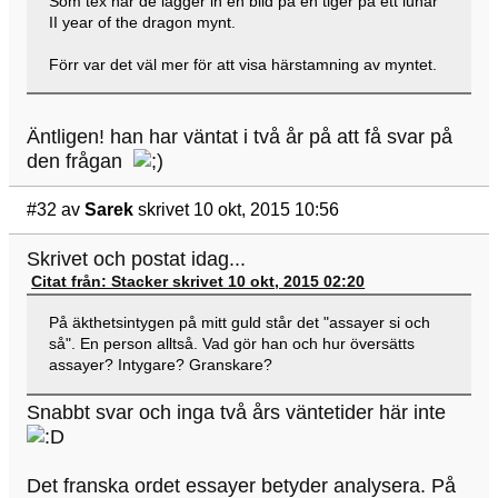
Som tex när de lägger in en bild på en tiger på ett lunar
II year of the dragon mynt.
Förr var det väl mer för att visa härstamning av myntet.
Äntligen! han har väntat i två år på att få svar på
den frågan
#32
av
Sarek
skrivet 10 okt, 2015 10:56
Skrivet och postat idag...
Citat från: Stacker skrivet 10 okt, 2015 02:20
På äkthetsintygen på mitt guld står det "assayer si och
så". En person alltså. Vad gör han och hur översätts
assayer? Intygare? Granskare?
Snabbt svar och inga två års väntetider här inte
Det franska ordet essayer betyder analysera. På