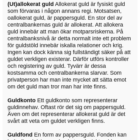
(Ut)allokerat guld
Allokerat guld är fysiskt guld
som förvaras i någon annans regi. Motsatsen,
oallokerat guld, är pappersguld. En stor del av
centralbankernas guld är allokerat. Att allokera
guld innebär att man ökar motparsriskerna. På
centralbanksnivå är detta normalt inte ett problem
för guldstöld innebär iskalla relationer och krig.
Ingen kan dock känna sig fullständigt säker på att
guldet verkligen existerar. Därför utförs kontroller
och registering av guld. Tyvärr är dessa
kostsamma och centralbankerna slarvar. Som
privatperson har man inte mycket att sätta emot
om det guld man tror man har inte finns.
Guldkonto
Ett guldkonto som representerar
guldinnehav. Oftast rör det sig om pappersguld.
Även om det representerar allokerat guld är det
svårt att veta om guldet verkligen finns.
Guldfond
En form av pappersguld. Fonden kan