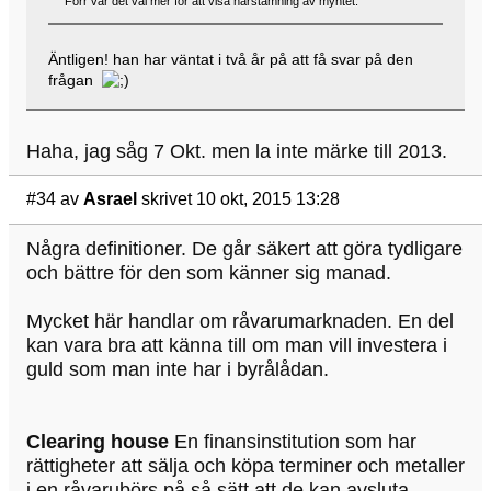
Förr var det väl mer för att visa härstamning av myntet.
Äntligen! han har väntat i två år på att få svar på den
frågan
Haha, jag såg 7 Okt. men la inte märke till 2013.
#34
av
Asrael
skrivet 10 okt, 2015 13:28
Några definitioner. De går säkert att göra tydligare
och bättre för den som känner sig manad.
Mycket här handlar om råvarumarknaden. En del
kan vara bra att känna till om man vill investera i
guld som man inte har i byrålådan.
Clearing house
En finansinstitution som har
rättigheter att sälja och köpa terminer och metaller
i en råvarubörs på så sätt att de kan avsluta