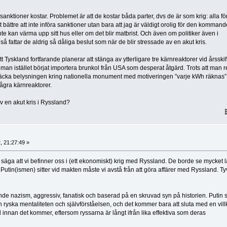
 sanktioner kostar. Problemet är att de kostar båda parter, dvs de är som krig: alla för
 bättre att inte införa sanktioner utan bara att jag är väldigt orolig för den kommand
te kan värma upp sitt hus eller om det blir matbrist. Och även om politiker även i
 så fattar de aldrig så dåliga beslut som när de blir stressade av en akut kris.
t Tyskland fortfarande planerar att stänga av ytterligare tre kärnreaktorer vid årsskift
t man istället börjat importera brunkol från USA som desperat åtgärd. Trots att man 
släcka belysningen kring nationella monument med motiveringen ”varje kWh räknas
ågra kärnreaktorer.
 en akut kris i Ryssland?
, 21:27:49 »
säga att vi befinner oss i (ett ekonomiskt) krig med Ryssland. De borde se mycket 
 Putin(ismen) sitter vid makten måste vi avstå från att göra affärer med Ryssland. Ty
iende nazism, aggressiv, fanatisk och baserad på en skruvad syn på historien. Putin 
n ryska mentaliteten och självförståelsen, och det kommer bara att sluta med en vill
id innan det kommer, eftersom ryssarna är långt ifrån lika effektiva som deras