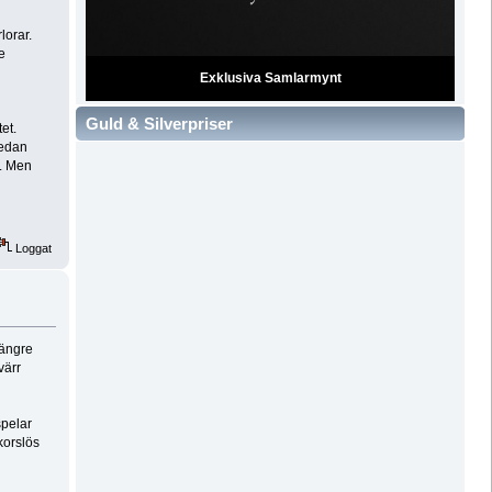
lorar.
e
Exklusiva Samlarmynt
Guld & Silverpriser
et.
redan
”. Men
Loggat
längre
värr
spelar
korslös