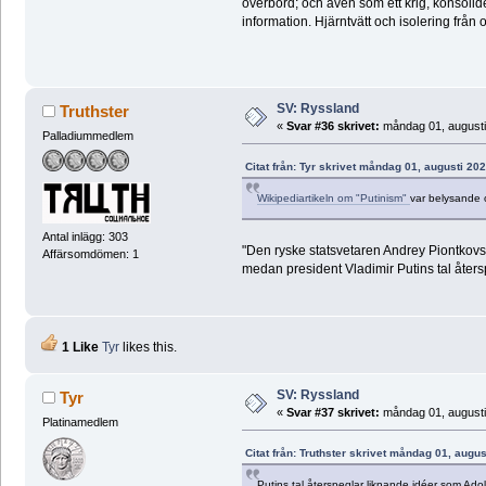
överbord; och även som ett krig, konsolid
information. Hjärntvätt och isolering frå
SV: Ryssland
Truthster
«
Svar #36 skrivet:
måndag 01, augusti
Palladiummedlem
Citat från: Tyr skrivet måndag 01, augusti 20
Wikipediartikeln om "Putinism"
var belysande o
Antal inlägg: 303
"Den ryske statsvetaren Andrey Piontkovs
Affärsomdömen: 1
medan president Vladimir Putins tal åters
1 Like
Tyr
likes this.
SV: Ryssland
Tyr
«
Svar #37 skrivet:
måndag 01, augusti
Platinamedlem
Citat från: Truthster skrivet måndag 01, augus
Putins tal återspeglar liknande idéer som Adolf