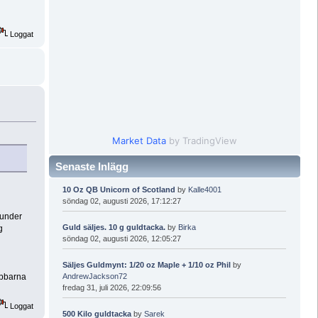
Loggat
Market Data
by TradingView
Senaste Inlägg
10 Oz QB Unicorn of Scotland
by
Kalle4001
söndag 02, augusti 2026, 17:12:27
 under
Guld säljes. 10 g guldtacka.
by
Birka
g
söndag 02, augusti 2026, 12:05:27
Säljes Guldmynt: 1/20 oz Maple + 1/10 oz Phil
by
rabbarna
AndrewJackson72
fredag 31, juli 2026, 22:09:56
Loggat
500 Kilo guldtacka
by
Sarek