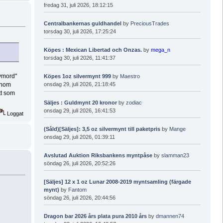
fredag 31, juli 2026, 18:12:15
Centralbankernas guldhandel
by
PreciousTrades
torsdag 30, juli 2026, 17:25:24
Köpes : Mexican Libertad och Onzas.
by
mega_n
torsdag 30, juli 2026, 11:41:37
lvmord"
Köpes 1oz silvermynt 999
by
Maestro
onsdag 29, juli 2026, 21:18:45
enom
tt som
Säljes : Guldmynt 20 kronor
by
zodiac
onsdag 29, juli 2026, 16:41:53
Loggat
(Såld)[Säljes]: 3,5 oz silvermynt till paketpris
by
Mange
onsdag 29, juli 2026, 01:39:11
Avslutad Auktion Riksbankens myntpåse
by
slamman23
söndag 26, juli 2026, 20:52:26
[Säljes] 12 x 1 oz Lunar 2008-2019 myntsamling (färgade
mynt)
by
Fantom
söndag 26, juli 2026, 20:44:56
Dragon bar 2026 års plata pura 2010 års
by
dmannen74