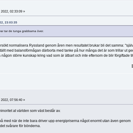
 2022, 02:33:09 »
022, 23:03:35
nsvar tar de tunga grabbarna över.
försökt normalisera Ryssland genom åren men resultatet brukar bli det samma: "sjä
t ställt med balansförmågan därborta med tanke på hur många det är som trillar ut g
a någon större kunskap kring vad som är ätbart och inte eftersom de blir förgiftade ti
 2022, 07:56:40 »
minoritet at världen som väst består av.
 på med när de inte bara driver upp energipriserna något enormt utan även genom
a det svårare för bönderna.