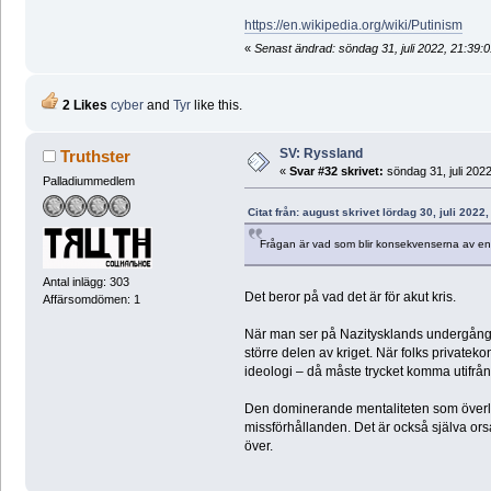
https://en.wikipedia.org/wiki/Putinism
«
Senast ändrad: söndag 31, juli 2022, 21:39:0
2 Likes
cyber
and
Tyr
like this.
SV: Ryssland
Truthster
«
Svar #32 skrivet:
söndag 31, juli 2022
Palladiummedlem
Citat från: august skrivet lördag 30, juli 2022
Frågan är vad som blir konsekvenserna av en 
Antal inlägg: 303
Det beror på vad det är för akut kris.
Affärsomdömen: 1
När man ser på Nazitysklands undergång var
större delen av kriget. När folks privatekon
ideologi – då måste trycket komma utifrån
Den dominerande mentaliteten som överlä
missförhållanden. Det är också själva orsak
över.