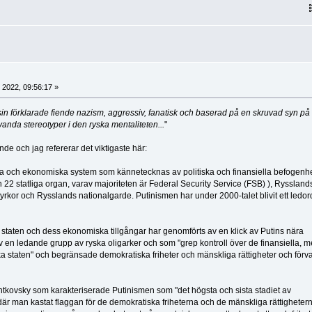
 2022, 09:56:17 »
 sin förklarade fiende nazism, aggressiv, fanatisk och baserad på en skruvad syn på
vanda stereotyper i den ryska mentaliteten...
"
nde och jag refererar det viktigaste här:
a och ekonomiska system som kännetecknas av politiska och finansiella befogenhe
n 22 statliga organ, varav majoriteten är Federal Security Service (FSB) ), Ryssland
rkor och Rysslands nationalgarde. Putinismen har under 2000-talet blivit ett ledo
staten och dess ekonomiska tillgångar har genomförts av en klick av Putins nära
en ledande grupp av ryska oligarker och som "grep kontroll över de finansiella, m
a staten" och begränsade demokratiska friheter och mänskliga rättigheter och förv
tkovsky som karakteriserade Putinismen som "det högsta och sista stadiet av
där man kastat flaggan för de demokratiska friheterna och de mänskliga rättigheter