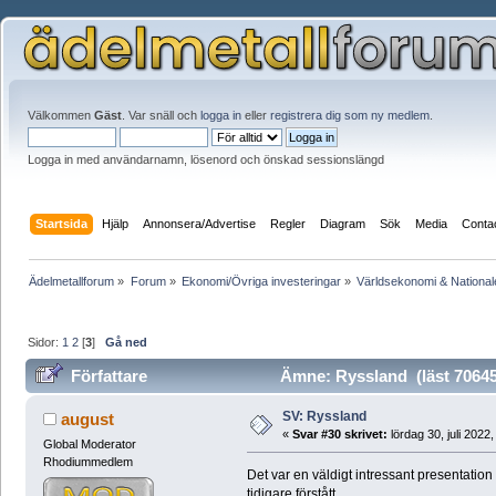
Välkommen
Gäst
. Var snäll och
logga in
eller
registrera dig som ny medlem
.
Logga in med användarnamn, lösenord och önskad sessionslängd
Startsida
Hjälp
Annonsera/Advertise
Regler
Diagram
Sök
Media
Conta
Ädelmetallforum
»
Forum
»
Ekonomi/Övriga investeringar
»
Världsekonomi & Nationa
Sidor:
1
2
[
3
]
Gå ned
Författare
Ämne: Ryssland (läst 70645
SV: Ryssland
august
«
Svar #30 skrivet:
lördag 30, juli 2022
Global Moderator
Rhodiummedlem
Det var en väldigt intressant presentation
tidigare förstått.