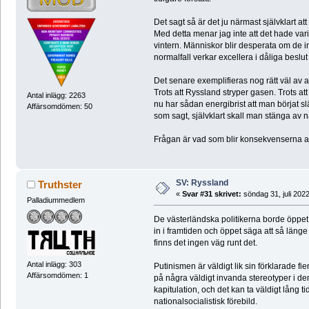
Det sagt så är det ju närmast självklart att
Med detta menar jag inte att det hade varit
vintern. Människor blir desperata om de in
normalfall verkar excellera i dåliga beslut
Det senare exemplifieras nog rätt väl av at
Trots att Ryssland stryper gasen. Trots at
Antal inlägg: 2263
nu har sådan energibrist att man börjat 
Affärsomdömen: 50
som sagt, självklart skall man stänga av n
Frågan är vad som blir konsekvenserna av
SV: Ryssland
Truthster
«
Svar #31 skrivet:
söndag 31, juli 2022
Palladiummedlem
De västerländska politikerna borde öppet 
in i framtiden och öppet säga att så länge
finns det ingen väg runt det.
Antal inlägg: 303
Putinismen är väldigt lik sin förklarade f
Affärsomdömen: 1
på några väldigt invanda stereotyper i de
kapitulation, och det kan ta väldigt lång t
nationalsocialistisk förebild.