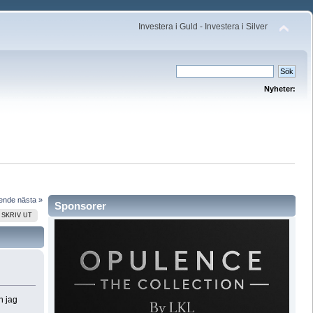
Investera i Guld - Investera i Silver
Nyheter:
ående
nästa »
Sponsorer
SKRIV UT
n jag