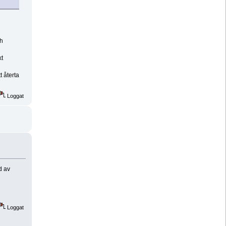
ch
kt
t återta
Loggat
d av
Loggat