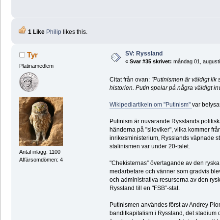
1 Like
Philip
likes this.
SV: Ryssland
Tyr
«
Svar #35 skrivet:
måndag 01, augusti
Platinamedlem
Citat från ovan:
"Putinismen är väldigt lik
historien. Putin spelar på några väldigt in
Wikipediartikeln om "Putinism"
var belysa
Putinism är nuvarande Rysslands politisk
händerna på "siloviker", vilka kommer frå
inrikesministerium, Rysslands väpnade sty
stalinismen var under 20-talet.
Antal inlägg: 1100
Affärsomdömen: 4
"Chekisternas” övertagande av den ryska 
medarbetare och vänner som gradvis blev 
och administrativa resurserna av den rysk
Ryssland till en "FSB”-stat.
Putinismen användes först av Andrey Pion
banditkapitalism i Ryssland, det stadium 