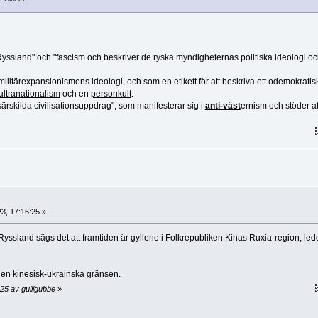
ssland" och "fascism och beskriver de ryska myndigheternas politiska ideologi o
 militärexpansionismens ideologi, och som en etikett för att beskriva ett odemokratis
ultranationalism
och en
personkult
.
rskilda civilisationsuppdrag", som manifesterar sig i
anti-väst
ernism och stöder at
3, 17:16:25 »
Ryssland sägs det att framtiden är gyllene i Folkrepubliken Kinas Ruxia-region, led
 den kinesisk-ukrainska gränsen.
25 av gulligubbe
»