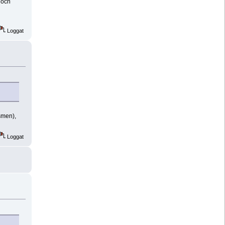
 och
Loggat
smen),
Loggat