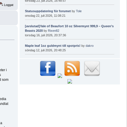
torsdag 23, juli 2026, 16:48:57
Loggat
Statusuppdatering för forumet
by
Tole
onsdag 22, juli 2026, 11:08:21
[avslutad]Yale of Beaufort 10 oz Silvermynt 999,9 – Queen’s
Beasts 2020
by
Rixen82
torsdag 16, juli 2026, 20:37:36
Maple leaf 1oz guldmynt till spotpris!
by
dakro
söndag 12, juli 2026, 20:48:25
ter i
s
rd som
edia
andlat
na