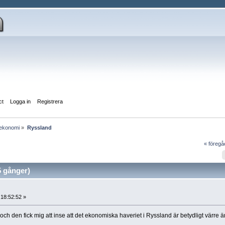
ct
Logga in
Registrera
lekonomi
»
Ryssland
« föreg
 gånger)
, 18:52:52 »
 och den fick mig att inse att det ekonomiska haveriet i Ryssland är betydligt värre ä