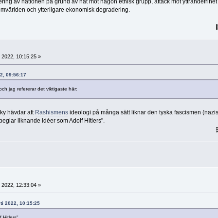
ering av nationen på grund av hat mot någon etnisk grupp, attack mot yttrandefrihet
n omvärlden och ytterligare ekonomisk degradering.
 2022, 10:15:25 »
22, 09:56:17
ch jag refererar det viktigaste här:
ky hävdar att
Rashismens
ideologi på många sätt liknar den tyska fascismen (nazi
peglar liknande idéer som Adolf Hitlers".
 2022, 12:33:04 »
ti 2022, 10:15:25
 Hitlers".