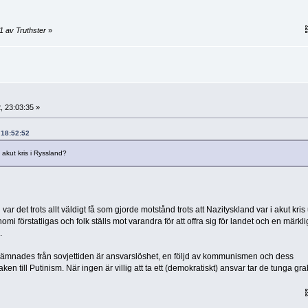
1 av Truthster
»
, 23:03:35 »
, 18:52:52
akut kris i Ryssland?
 det trots allt väldigt få som gjorde motstånd trots att Nazityskland var i akut kris
omi förstatligas och folk ställs mot varandra för att offra sig för landet och en märkli
.
mnades från sovjettiden är ansvarslöshet, en följd av kommunismen och dess
en till Putinism. När ingen är villig att ta ett (demokratiskt) ansvar tar de tunga g