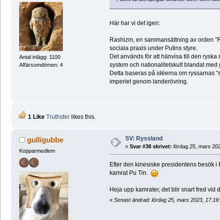
Här har vi det igen:
Rashizm, en sammansättning av orden ”Ry
sociala praxis under Putins styre.
Det används för att hänvisa till den ryska
Antal inlägg: 1100
system och nationalitetskult blandat med
Affärsomdömen: 4
Detta baseras på idéerna om ryssarnas "sä
imperiet genom landerövring.
1 Like
Truthster
likes this.
SV: Ryssland
gulligubbe
«
Svar #38 skrivet:
lördag 25, mars 202
Kopparmedlem
Efter den kinesiske presidentens besök i 
kamrat Pu Tin.
Heja upp kamrater, det blir snart fred vid
«
Senast ändrad: lördag 25, mars 2023, 17:19: