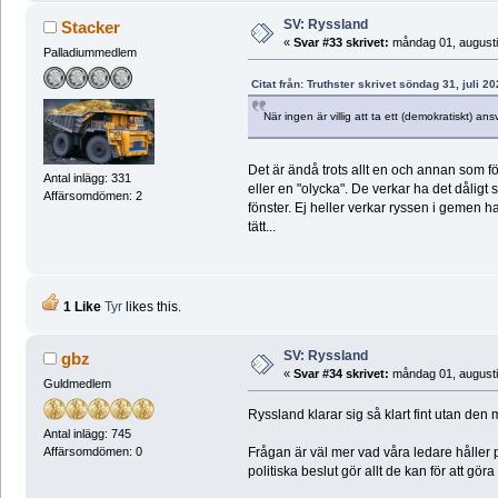
SV: Ryssland
Stacker
«
Svar #33 skrivet:
måndag 01, augusti
Palladiummedlem
Citat från: Truthster skrivet söndag 31, juli 2
När ingen är villig att ta ett (demokratiskt) a
Det är ändå trots allt en och annan som 
Antal inlägg: 331
eller en "olycka". De verkar ha det dålig
Affärsomdömen: 2
fönster. Ej heller verkar ryssen i gemen h
tätt...
1 Like
Tyr
likes this.
SV: Ryssland
gbz
«
Svar #34 skrivet:
måndag 01, augusti
Guldmedlem
Ryssland klarar sig så klart fint utan den 
Antal inlägg: 745
Frågan är väl mer vad våra ledare håller
Affärsomdömen: 0
politiska beslut gör allt de kan för att gör