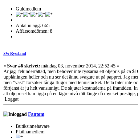
Guldmedlem
Antal inlägg: 665
Affärsomdömen: 8
SV: Ryssland
«
Svar #6 skrivet:
måndag 03, november 2014, 22:52:45 »
Är jag felunderrättad, men behöver inte ryssarna ett oljepris på ca $100
upplåningen heller och nu ser det ännu svagare ut på pappret. Jag men
men "väst" försöker fånga flugor med tennisracket. Detta biter inte oc
förtjänst är ju helt vansinnigt. De skjuter kostnaderna på framtiden. I
att oljepriset kan ligga på en lägre nivå rätt länge då mycket prestige, 
Loggat
Fantom
Butiksinnehavare
Platinamedlem