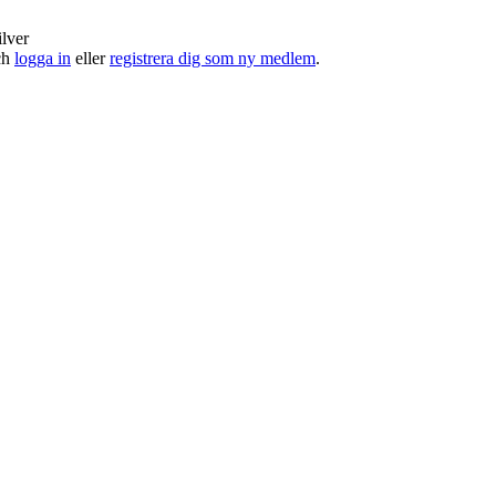
ilver
och
logga in
eller
registrera dig som ny medlem
.