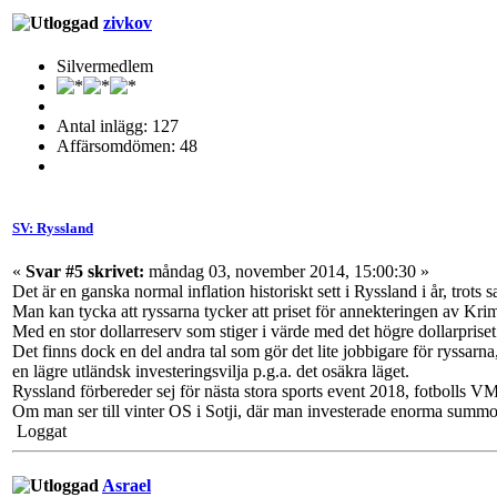
zivkov
Silvermedlem
Antal inlägg: 127
Affärsomdömen: 48
SV: Ryssland
«
Svar #5 skrivet:
måndag 03, november 2014, 15:00:30 »
Det är en ganska normal inflation historiskt sett i Ryssland i år, trots s
Man kan tycka att ryssarna tycker att priset för annekteringen av Krim 
Med en stor dollarreserv som stiger i värde med det högre dollarprise
Det finns dock en del andra tal som gör det lite jobbigare för ryssarna
en lägre utländsk investeringsvilja p.g.a. det osäkra läget.
Ryssland förbereder sej för nästa stora sports event 2018, fotbolls 
Om man ser till vinter OS i Sotji, där man investerade enorma summor, s
Loggat
Asrael