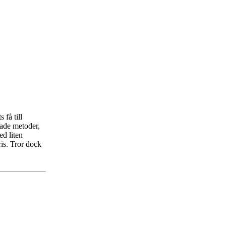
 få till
rade metoder,
ed liten
ris. Tror dock