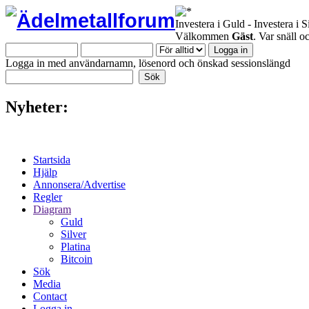
Investera i Guld - Investera i S
Välkommen
Gäst
. Var snäll 
Logga in med användarnamn, lösenord och önskad sessionslängd
Nyheter:
Startsida
Hjälp
Annonsera/Advertise
Regler
Diagram
Guld
Silver
Platina
Bitcoin
Sök
Media
Contact
Logga in