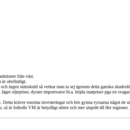
anktioner från väst.
är obefintligt.
t och ingen statsskuld så verkar man ta sej igenom detta ganska skadeslö
, lägre oljepriser, dyrare importvaror bl.a. höjda matpriser pga en svagar
VM. Detta kräver enorma investeringar och bör gynna ryssarna något de n
å är fotbolls VM är betydligt större och mer utspritt till fler regioner.