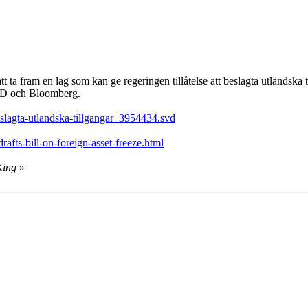
t ta fram en lag som kan ge regeringen tillåtelse att beslagta utländska t
 SVD och Bloomberg.
eslagta-utlandska-tillgangar_3954434.svd
ts-bill-on-foreign-asset-freeze.html
King
»