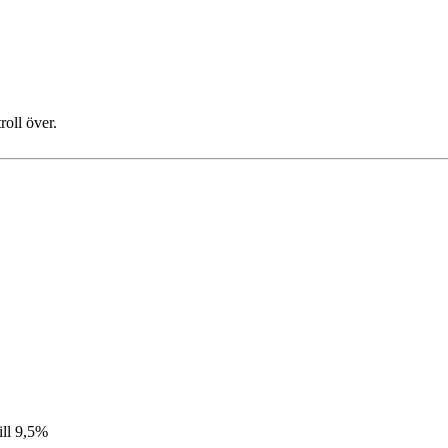
oll över.
ill 9,5%