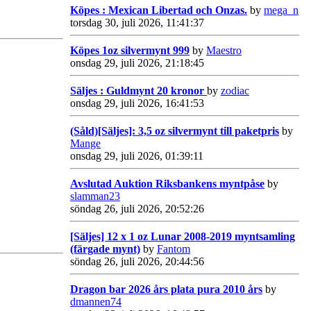
Köpes : Mexican Libertad och Onzas.
by
mega_n
torsdag 30, juli 2026, 11:41:37
Köpes 1oz silvermynt 999
by
Maestro
onsdag 29, juli 2026, 21:18:45
Säljes : Guldmynt 20 kronor
by
zodiac
onsdag 29, juli 2026, 16:41:53
(Såld)[Säljes]: 3,5 oz silvermynt till paketpris
by
Mange
onsdag 29, juli 2026, 01:39:11
Avslutad Auktion Riksbankens myntpåse
by
slamman23
söndag 26, juli 2026, 20:52:26
[Säljes] 12 x 1 oz Lunar 2008-2019 myntsamling
(färgade mynt)
by
Fantom
söndag 26, juli 2026, 20:44:56
Dragon bar 2026 års plata pura 2010 års
by
dmannen74