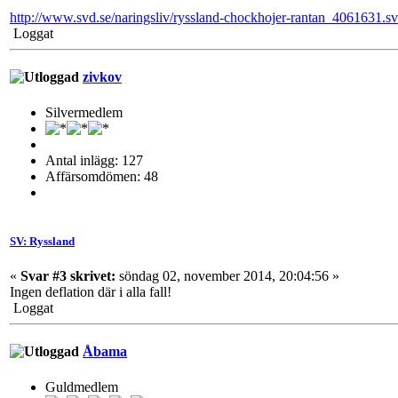
http://www.svd.se/naringsliv/ryssland-chockhojer-rantan_4061631.s
Loggat
zivkov
Silvermedlem
Antal inlägg: 127
Affärsomdömen: 48
SV: Ryssland
«
Svar #3 skrivet:
söndag 02, november 2014, 20:04:56 »
Ingen deflation där i alla fall!
Loggat
Åbama
Guldmedlem