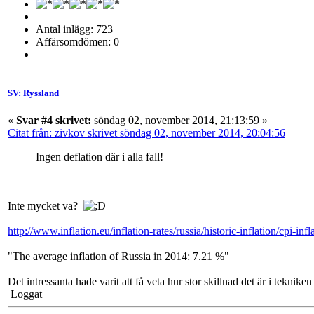
Antal inlägg: 723
Affärsomdömen: 0
SV: Ryssland
«
Svar #4 skrivet:
söndag 02, november 2014, 21:13:59 »
Citat från: zivkov skrivet söndag 02, november 2014, 20:04:56
Ingen deflation där i alla fall!
Inte mycket va?
http://www.inflation.eu/inflation-rates/russia/historic-inflation/cpi-inf
"The average inflation of Russia in 2014: 7.21 %"
Det intressanta hade varit att få veta hur stor skillnad det är i tekn
Loggat