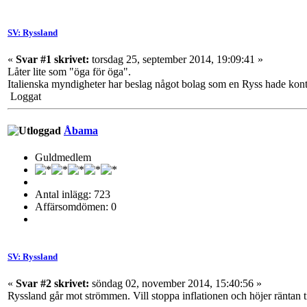
SV: Ryssland
«
Svar #1 skrivet:
torsdag 25, september 2014, 19:09:41 »
Låter lite som "öga för öga".
Italienska myndigheter har beslag något bolag som en Ryss hade kontr
Loggat
Åbama
Guldmedlem
Antal inlägg: 723
Affärsomdömen: 0
SV: Ryssland
«
Svar #2 skrivet:
söndag 02, november 2014, 15:40:56 »
Ryssland går mot strömmen. Vill stoppa inflationen och höjer räntan t