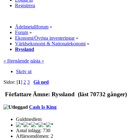
Registrera
Ädelmetallforum
»
Forum
»
Ekonomi/Övriga investeringar
»
Världsekonomi & Nationalekonomi
»
Ryssland
« föregående
nästa »
Skriv ut
Sidor: [
1
]
2
3
Gå ned
Författare
Ämne: Ryssland (läst 70732 gånger)
Cash Is King
Guldmedlem
Antal inlägg: 730
Affärsomdömen: 2