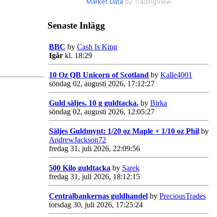
Market Data
by TradingView
Senaste Inlägg
BBC
by
Cash Is King
Igår
kl. 18:29
10 Oz QB Unicorn of Scotland
by
Kalle4001
söndag 02, augusti 2026, 17:12:27
Guld säljes. 10 g guldtacka.
by
Birka
söndag 02, augusti 2026, 12:05:27
Säljes Guldmynt: 1/20 oz Maple + 1/10 oz Phil
by
AndrewJackson72
fredag 31, juli 2026, 22:09:56
500 Kilo guldtacka
by
Sarek
fredag 31, juli 2026, 18:12:15
Centralbankernas guldhandel
by
PreciousTrades
torsdag 30, juli 2026, 17:25:24