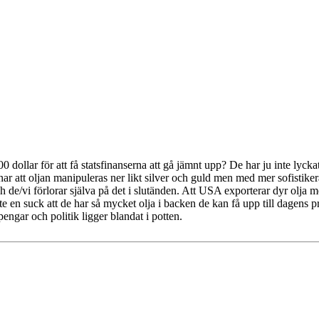
 dollar för att få statsfinanserna att gå jämnt upp? De har ju inte lyckats
ar att oljan manipuleras ner likt silver och guld men med mer sofistike
h de/vi förlorar själva på det i slutänden. Att USA exporterar dyr olja m
nte en suck att de har så mycket olja i backen de kan få upp till dagens p
pengar och politik ligger blandat i potten.