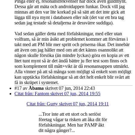
Pinga eller ej, resonansfrekvenser har dock även guldmynt.
Dessa går att mäta och androidappen funkar. Dock vill jag
minnas att den var lite korkad på så sätt att det inte gick att
lägga till nya mynt i databasen eller nåt (det var ett bra tag
sedan jag testade så detaljerna är dessvärre suddiga).
Vad sedan gäller detta med förfalskningar, med eller utan
volfram, så är min åsikt att problemet kommer att förvärras i
takt med att PM blir mer spritt och priserna ökar. Det innebär
att även om jag håller med om att det känns osannolikt att
någon skulle försöka (än mindre lyckas) göra en kopia av ett
litet tunt mynt så är det ändå bättre ju fler test som finns och
som komplement till mått+vikt är då resonansappen utmärkt.
Alla vinner på att så många som möjligt så enkelt som möjligt
kan upptäcka förfalskningar så att det helt enkelt blir svårt att
få in skräpet i systemet.
#17
av
Åbama
skrivet 07 jun, 2014 22:43
Citat från: Fantom skrivet 07 jun, 2014 19:55
Citat från: Gurty skrivet 07 jun, 2014 19:11
...Tror inte att ett stort och seriöst
företag vågar ta risken att åka dit för
förfalskningar. Men har PAMP åkt
dit några gånger?...