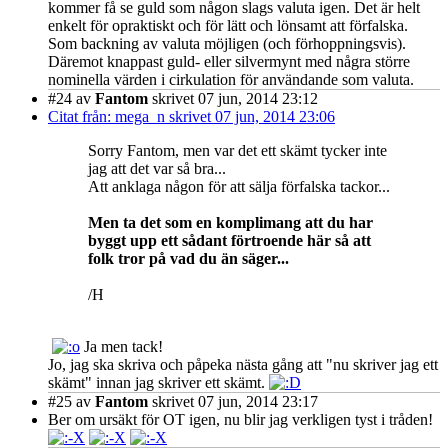
kommer få se guld som någon slags valuta igen. Det är helt
enkelt för opraktiskt och för lätt och lönsamt att förfalska.
Som backning av valuta möjligen (och förhoppningsvis).
Däremot knappast guld- eller silvermynt med några större
nominella värden i cirkulation för användande som valuta.
#24
av
Fantom
skrivet 07 jun, 2014 23:12
Citat från: mega_n skrivet 07 jun, 2014 23:06
Sorry Fantom, men var det ett skämt tycker inte
jag att det var så bra...
Att anklaga någon för att sälja förfalska tackor...
Men ta det som en komplimang att du har
byggt upp ett sådant förtroende här så att
folk tror på vad du än säger...
/H
Ja men tack!
Jo, jag ska skriva och påpeka nästa gång att "nu skriver jag ett
skämt" innan jag skriver ett skämt.
#25
av
Fantom
skrivet 07 jun, 2014 23:17
Ber om ursäkt för OT igen, nu blir jag verkligen tyst i tråden!