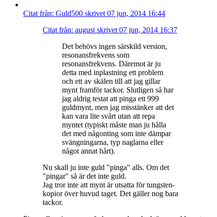
Citat från: Guld500 skrivet 07 jun, 2014 16:44
Citat från: august skrivet 07 jun, 2014 16:37
Det behövs ingen särskild version,
resonansfrekvens som
resonansfrekvens. Däremot är ju
detta med inplastning ett problem
och ett av skälen till att jag gillar
mynt framför tackor. Slutligen så har
jag aldrig testat att pinga ett 999
guldmynt, men jag misstänker att det
kan vara lite svårt utan att repa
myntet (typiskt måste man ju hålla
det med någonting som inte dämpar
svängningarna, typ naglarna eller
något annat hårt).
Nu skall ju inte guld "pinga" alls. Om det
"pingar" så är det inte guld.
Jag tror inte att mynt är utsatta för tungsten-
kopior över huvud taget. Det gäller nog bara
tackor.