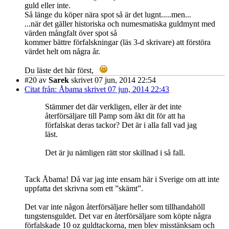
guld eller inte.
Så länge du köper nära spot så är det lugnt.....men...
...när det gäller historiska och numesmatiska guldmynt med
värden mångfalt över spot så
kommer bättre förfalskningar (läs 3-d skrivare) att förstöra
värdet helt om några år.
Du läste det här först,
#20
av
Sarek
skrivet 07 jun, 2014 22:54
Citat från: Åbama skrivet 07 jun, 2014 22:43
Stämmer det där verkligen, eller är det inte
återförsäljare till Pamp som åkt dit för att ha
förfalskat deras tackor? Det är i alla fall vad jag
läst.
Det är ju nämligen rätt stor skillnad i så fall.
Tack Åbama! Då var jag inte ensam här i Sverige om att inte
uppfatta det skrivna som ett ”skämt”.
Det var inte någon återförsäljare heller som tillhandahöll
tungstensguldet. Det var en återförsäljare som köpte några
förfalskade 10 oz guldtackorna, men blev misstänksam och