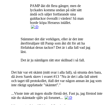
PAMP åkt dit flera gånger, men de
lyckades komma undan på nått sätt
ändå och säljer fortfarande sina
guldtackor överallt i värden! Så man
borde köpa Heraeus istället.
Stämmer det där verkligen, eller är det inte
återförsäljare till Pamp som åkt dit för att ha
förfalskat deras tackor? Det är i alla fall vad jag
läst.
Det är ju nämligen rätt stor skillnad i så fall.
Det här var ett skämt (mitt svar i alla fall), så strunta den bara,
då även Sarek skrev i svaret #13 "Nu är det i alla fall utrett
och taget till protokollet, ifall det var någon annan än jag som
inte riktigt uppfattade ”skämtet”."
...Visste inte att ingen skulle förstå det. Fast ja, jag förstod inte
när du skämtade själv på forumet...