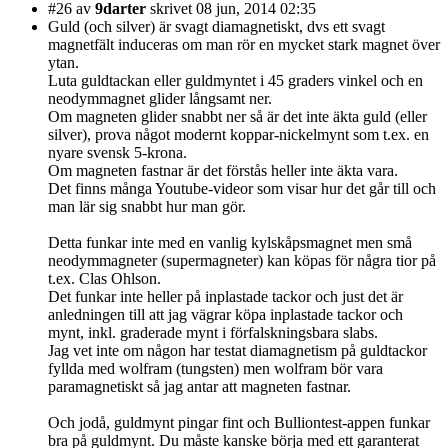
#26
av
9darter
skrivet 08 jun, 2014 02:35
Guld (och silver) är svagt diamagnetiskt, dvs ett svagt
magnetfält induceras om man rör en mycket stark magnet över
ytan.
Luta guldtackan eller guldmyntet i 45 graders vinkel och en
neodymmagnet glider långsamt ner.
Om magneten glider snabbt ner så är det inte äkta guld (eller
silver), prova något modernt koppar-nickelmynt som t.ex. en
nyare svensk 5-krona.
Om magneten fastnar är det förstås heller inte äkta vara.
Det finns många Youtube-videor som visar hur det går till och
man lär sig snabbt hur man gör.
Detta funkar inte med en vanlig kylskåpsmagnet men små
neodymmagneter (supermagneter) kan köpas för några tior på
t.ex. Clas Ohlson.
Det funkar inte heller på inplastade tackor och just det är
anledningen till att jag vägrar köpa inplastade tackor och
mynt, inkl. graderade mynt i förfalskningsbara slabs.
Jag vet inte om någon har testat diamagnetism på guldtackor
fyllda med wolfram (tungsten) men wolfram bör vara
paramagnetiskt så jag antar att magneten fastnar.
Och jodå, guldmynt pingar fint och Bulliontest-appen funkar
bra på guldmynt. Du måste kanske börja med ett garanterat