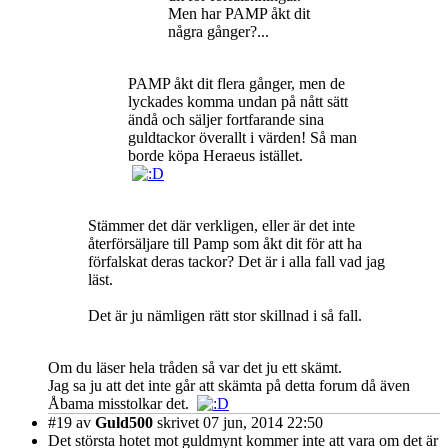
Men har PAMP åkt dit
några gånger?...
PAMP åkt dit flera gånger, men de
lyckades komma undan på nått sätt
ändå och säljer fortfarande sina
guldtackor överallt i värden! Så man
borde köpa Heraeus istället.
Stämmer det där verkligen, eller är det inte
återförsäljare till Pamp som åkt dit för att ha
förfalskat deras tackor? Det är i alla fall vad jag
läst.
Det är ju nämligen rätt stor skillnad i så fall.
Om du läser hela tråden så var det ju ett skämt.
Jag sa ju att det inte går att skämta på detta forum då även
Åbama misstolkar det.
#19
av
Guld500
skrivet 07 jun, 2014 22:50
Det största hotet mot guldmynt kommer inte att vara om det är