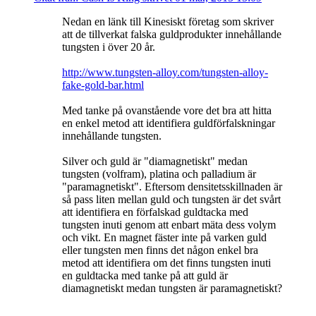
Nedan en länk till Kinesiskt företag som skriver
att de tillverkat falska guldprodukter innehållande
tungsten i över 20 år.
http://www.tungsten-alloy.com/tungsten-alloy-
fake-gold-bar.html
Med tanke på ovanstående vore det bra att hitta
en enkel metod att identifiera guldförfalskningar
innehållande tungsten.
Silver och guld är "diamagnetiskt" medan
tungsten (volfram), platina och palladium är
"paramagnetiskt". Eftersom densitetsskillnaden är
så pass liten mellan guld och tungsten är det svårt
att identifiera en förfalskad guldtacka med
tungsten inuti genom att enbart mäta dess volym
och vikt. En magnet fäster inte på varken guld
eller tungsten men finns det någon enkel bra
metod att identifiera om det finns tungsten inuti
en guldtacka med tanke på att guld är
diamagnetiskt medan tungsten är paramagnetiskt?