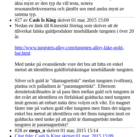
äkta mynt av den typ du vill testa, notera
resonansfrekvenserna och jämför sen med andra mynt av
samma typ.
#27
av
Cash Is King
skrivet 01 mar, 2015 15:09
Nedan en länk till Kinesiskt företag som skriver att de
tillverkat falska guldprodukter innehållande tungsten i över 20
år.
http://www.tungsten-alloy.com/tungsten-alloy-fake-gold-
bar.html
Med tanke på ovanstående vore det bra att hitta en enkel
metod att identifiera guldförfalskningar innehållande tungsten.
Silver och guld är "diamagnetiskt" medan tungsten (volfram),
platina och palladium är "paramagnetiskt". Eftersom
densitetsskillnaden är så pass liten mellan guld och tungsten är
det svårt att identifiera en förfalskad guldtacka med tungsten
inuti genom att enbart mäta dess volym och vikt. En magnet
fäster inte på varken guld eller tungsten men finns det någon
enkel bra metod att identifiera om det finns tungsten inuti en
guldtacka med tanke på att guld är diamagnetiskt medan
tungsten är paramagnetiskt?
#28
av
mega_n
skrivet 01 mar, 2015 15:14
Citat från: Cash Is King skrivet 01 mar, 2015 15:09