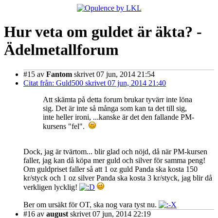
Hur veta om guldet är äkta? -
Ädelmetallforum
#15
av
Fantom
skrivet 07 jun, 2014 21:54
Citat från: Guld500 skrivet 07 jun, 2014 21:40
Att skämta på detta forum brukar tyvärr inte löna
sig. Det är inte så många som kan ta det till sig,
inte heller ironi, ...kanske är det den fallande PM-
kursens "fel".
Dock, jag är tvärtom... blir glad och nöjd, då när PM-kursen
faller, jag kan då köpa mer guld och silver för samma peng!
Om guldpriset faller så att 1 oz guld Panda ska kosta 150
kr/styck och 1 oz silver Panda ska kosta 3 kr/styck, jag blir då
verkligen lycklig!
Ber om ursäkt för OT, ska nog vara tyst nu.
#16
av
august
skrivet 07 jun, 2014 22:19