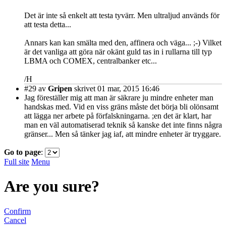
Det är inte så enkelt att testa tyvärr. Men ultraljud används för
att testa detta...
Annars kan kan smälta med den, affinera och väga... ;-) Vilket
är det vanliga att göra när okänt guld tas in i rullarna till typ
LBMA och COMEX, centralbanker etc...
/H
#29
av
Gripen
skrivet 01 mar, 2015 16:46
Jag föreställer mig att man är säkrare ju mindre enheter man
handskas med. Vid en viss gräns måste det börja bli olönsamt
att lägga ner arbete på förfalskningarna. ;en det är klart, har
man en väl automatiserad teknik så kanske det inte finns några
gränser... Men så tänker jag iaf, att mindre enheter är tryggare.
Go to page
:
Full site
Menu
Are you sure?
Confirm
Cancel