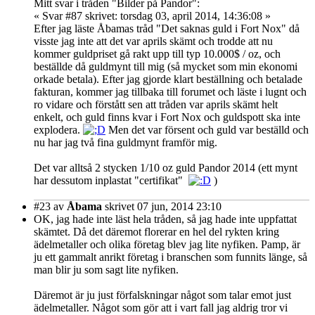
Mitt svar i tråden "Bilder på Pandor":
« Svar #87 skrivet: torsdag 03, april 2014, 14:36:08 »
Efter jag läste Åbamas tråd "Det saknas guld i Fort Nox" då
visste jag inte att det var aprils skämt och trodde att nu
kommer guldpriset gå rakt upp till typ 10.000$ / oz, och
beställde då guldmynt till mig (så mycket som min ekonomi
orkade betala). Efter jag gjorde klart beställning och betalade
fakturan, kommer jag tillbaka till forumet och läste i lugnt och
ro vidare och förstått sen att tråden var aprils skämt helt
enkelt, och guld finns kvar i Fort Nox och guldspott ska inte
explodera.
Men det var försent och guld var beställd och
nu har jag två fina guldmynt framför mig.
Det var alltså 2 stycken 1/10 oz guld Pandor 2014 (ett mynt
har dessutom inplastat "certifikat"
)
#23
av
Åbama
skrivet 07 jun, 2014 23:10
OK, jag hade inte läst hela tråden, så jag hade inte uppfattat
skämtet. Då det däremot florerar en hel del rykten kring
ädelmetaller och olika företag blev jag lite nyfiken. Pamp, är
ju ett gammalt anrikt företag i branschen som funnits länge, så
man blir ju som sagt lite nyfiken.
Däremot är ju just förfalskningar något som talar emot just
ädelmetaller. Något som gör att i vart fall jag aldrig tror vi