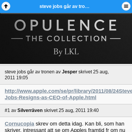
steve jobs går av tronen - Ädelmetallforum
steve jobs går av tronen
av
Jesper
skrivet 25 aug,
2011 19:05
http://www.apple.com/se/pr/library/2011/08/24Stev
Jobs-Resigns-as-CEO-of-Apple.html
#1
av
Silverräven
skrivet 25 aug, 2011 19:40
Cornucopia
skrev om detta idag. Kan bli, som han
skriver, intressant att se om Apples framtid fr om nu