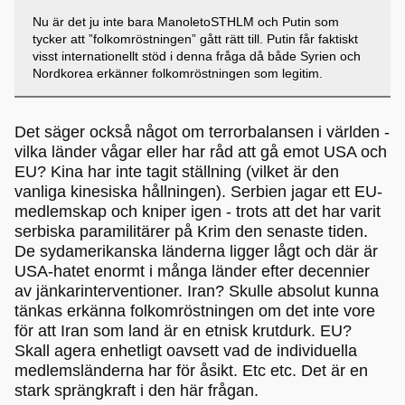
Nu är det ju inte bara ManoletoSTHLM och Putin som
tycker att ”folkomröstningen” gått rätt till. Putin får faktiskt
visst internationellt stöd i denna fråga då både Syrien och
Nordkorea erkänner folkomröstningen som legitim.
Det säger också något om terrorbalansen i världen -
vilka länder vågar eller har råd att gå emot USA och
EU? Kina har inte tagit ställning (vilket är den
vanliga kinesiska hållningen). Serbien jagar ett EU-
medlemskap och kniper igen - trots att det har varit
serbiska paramilitärer på Krim den senaste tiden.
De sydamerikanska länderna ligger lågt och där är
USA-hatet enormt i många länder efter decennier
av jänkarinterventioner. Iran? Skulle absolut kunna
tänkas erkänna folkomröstningen om det inte vore
för att Iran som land är en etnisk krutdurk. EU?
Skall agera enhetligt oavsett vad de individuella
medlemsländerna har för åsikt. Etc etc. Det är en
stark sprängkraft i den här frågan.