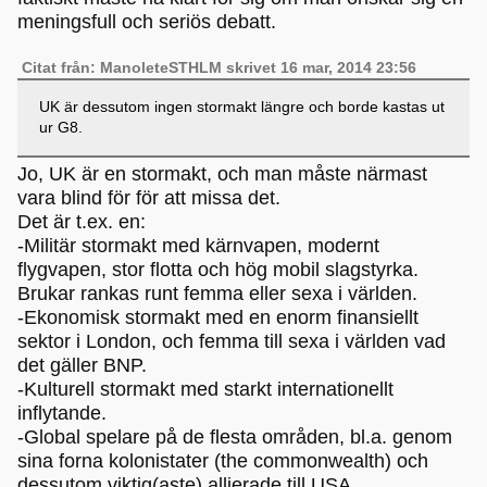
meningsfull och seriös debatt.
Citat från: ManoleteSTHLM skrivet 16 mar, 2014 23:56
UK är dessutom ingen stormakt längre och borde kastas ut
ur G8.
Jo, UK är en stormakt, och man måste närmast
vara blind för för att missa det.
Det är t.ex. en:
-Militär stormakt med kärnvapen, modernt
flygvapen, stor flotta och hög mobil slagstyrka.
Brukar rankas runt femma eller sexa i världen.
-Ekonomisk stormakt med en enorm finansiellt
sektor i London, och femma till sexa i världen vad
det gäller BNP.
-Kulturell stormakt med starkt internationellt
inflytande.
-Global spelare på de flesta områden, bl.a. genom
sina forna kolonistater (the commonwealth) och
dessutom viktig(aste) allierade till USA.