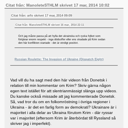
Citat från: ManoleteSTHLM skrivet 17 mar, 2014 10:02
Citat från: arfo skrivet 17 mar, 2014 09:09
Citat från: ManoleteSTHLM skrivet 16 mar, 2014 22:11
Och jag måste passa på att hylla det ukrainska och ryska folket som
förtjänar enorm respekt - inga dödsoffer eller ens skadade på Krim sedan
den här konflikten startade - det är otroligt positivt.
Russian Roulette: The Invasion of Ukraine (Dispatch Eight)
Vad vill du ha sagt med den här videon från Donetsk i
relation till min kommentar om Krim? Skriv gärna någon
egen text istället för att slentrianmässigt slänga upp videos.
Du kanske också missade att jag kommenterade Donetsk.
Så, vad tror du om en folkomröstning i övriga regioner i
Ukraina - är det en farlig form av demokrati? Ukrainare är i
majoritet i alla delar av Ukraina förutom Krim - där ryssar
var i majoritet (eftersom Krim är återbördat till Ryssland så
skriver jag i imperfekt).