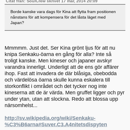
Citat från: SoulCrew skrivet 17 mar, 2014 20:09
Borde kanske vara dags för Kina att flytta fram positionen
nånstans för att kompensera för det låsta läget med
Japan?
Mmmmm. Just det. Ser Kina grönt ljus för att nu
knipa Senkaku-öarna en gång för alla? Inte så
troligt kanske. Men kineser och japaner avskyr
varandra innerligt. Underligt att de ens gör affärer
ihop. Fast att invadera de där blåsiga, obebodda
och värdelösa öarna skulle kunna eskalera till
storkonflikt i området och det tycker nog inte
kineserna att de är värda. Men gruffet ligger och pyr
under ytan, utan att slockna. Redo att blossa upp
närsomhelst...
http://sv.wikipedia.org/wiki/Senkaku-
%C3%B6arna#Suver.C3.A4nitetsdispyten