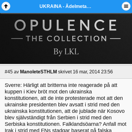
Embedding by Aeva Media, ©
Wedge
UKRAINA - Ädelmetallforum
#45
av
ManoleteSTHLM
skrivet 16 mar, 2014 23:56
Sverre: Härligt att britterna inte reagerade på att
kuppen i Kiev bröt mot den ukrainska
konstitutionen, att de inte protesterade mot att den
ukrainske presidenten blev avsatt i strid med den
ukrainska konstitutionen, att de jublade när Kosovo
blev självständigt från Serbien i strid med den
Serbiska konstitutionen. Falklandsöarna? Anfall mot
Irak i strid med FNs stadgar baserat på falska