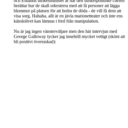
och Estlands utrikesminister är när den utrikespolitiske chefen
berättar hur de skall orkestrera med att få personer att lägga
blommor på platsen för att hedra de döda - de vill få dem att
visa sorg. Hahaha, allt är en jävla marionetteater och inte ens
känslolivet kan lämnas i fred från manipulation.
Nu är jag ingen vänsterväljare men den här intervjun med
George Galloway tycker jag innehöll mycket vettigt (skönt att
bli positivt överraskad):