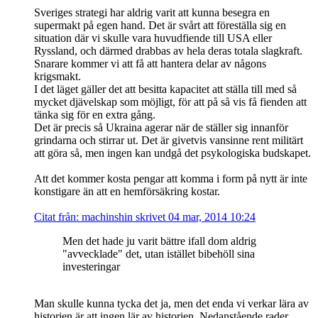
Sveriges strategi har aldrig varit att kunna besegra en
supermakt på egen hand. Det är svårt att föreställa sig en
situation där vi skulle vara huvudfiende till USA eller
Ryssland, och därmed drabbas av hela deras totala slagkraft.
Snarare kommer vi att få att hantera delar av någons
krigsmakt.
I det läget gäller det att besitta kapacitet att ställa till med så
mycket djävelskap som möjligt, för att på så vis få fienden att
tänka sig för en extra gång.
Det är precis så Ukraina agerar när de ställer sig innanför
grindarna och stirrar ut. Det är givetvis vansinne rent militärt
att göra så, men ingen kan undgå det psykologiska budskapet.
Att det kommer kosta pengar att komma i form på nytt är inte
konstigare än att en hemförsäkring kostar.
Citat från: machinshin skrivet 04 mar, 2014 10:24
Men det hade ju varit bättre ifall dom aldrig
"avvecklade" det, utan istället bibehöll sina
investeringar
Man skulle kunna tycka det ja, men det enda vi verkar lära av
historien är att ingen lär av historien. Nedanstående rader