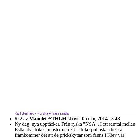
Karl Gerhard - Nu ska vi vara snälla
#22
av
ManoleteSTHLM
skrivet 05 mar, 2014 18:48
Ny dag, nya upptäcker. Från ryska "NSA". I ett samtal mellan
Estlands utrikesminister och EU utrikespolitiska chef så
framkommer det att de prickskyttar som fanns i Kiev var