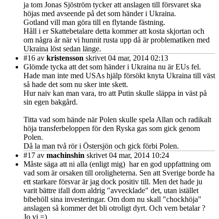
ja tom Jonas Sjöström tycker att anslagen till försvaret ska
höjas med avseende på det som händer i Ukraina.
Gotland vill man göra till en flytande fästning.
Håll i er Skattebetalare detta kommer att kosta skjortan och
om några år när vi hunnit rusta upp då är problematiken med
Ukraina löst sedan länge.
#16
av
kristensson
skrivet 04 mar, 2014 02:13
Glömde tycka att det som händer i Ukraina nu är EUs fel.
Hade man inte med USAs hjälp försökt knyta Ukraina till väst
så hade det som nu sker inte skett.
Hur naiv kan man vara, tro att Putin skulle släppa in väst på
sin egen bakgård.
Titta vad som hände när Polen skulle spela Allan och radikalt
höja transferbeloppen för den Ryska gas som gick genom
Polen.
Då la man två rör i Östersjön och gick förbi Polen.
#17
av
machinshin
skrivet 04 mar, 2014 10:24
Måste säga att ni alla (enligt mig) har en god uppfattning om
vad som är orsaken till oroligheterna. Sen att Sverige borde ha
ett starkare försvar är jag dock positiv till. Men det hade ju
varit bättre ifall dom aldrig "avvecklade" det, utan istället
bibehöll sina investeringar. Om dom nu skall "chockhöja"
anslagen så kommer det bli otroligt dyrt. Och vem betalar ?
Jo vi =)