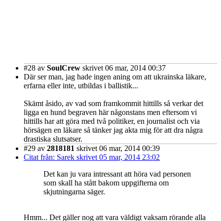
#28
av
SoulCrew
skrivet 06 mar, 2014 00:37
Där ser man, jag hade ingen aning om att ukrainska läkare,
erfarna eller inte, utbildas i ballistik...
Skämt åsido, av vad som framkommit hittills så verkar det
ligga en hund begraven här någonstans men eftersom vi
hittills har att göra med två politiker, en journalist och via
hörsägen en läkare så tänker jag akta mig för att dra några
drastiska slutsatser.
#29
av
2818181
skrivet 06 mar, 2014 00:39
Citat från: Sarek skrivet 05 mar, 2014 23:02
Det kan ju vara intressant att höra vad personen
som skall ha stått bakom uppgifterna om
skjutningarna säger.
Hmm... Det gäller nog att vara väldigt vaksam rörande alla