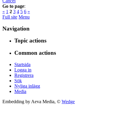
Cancel
Go to page
:
«
1
2
3
4
5
6
»
Full site
Menu
Navigation
Topic actions
Common actions
Startsida
Logga in
Registrera
Sök
Nyliga inlägg
Media
Embedding by Aeva Media, ©
Wedge