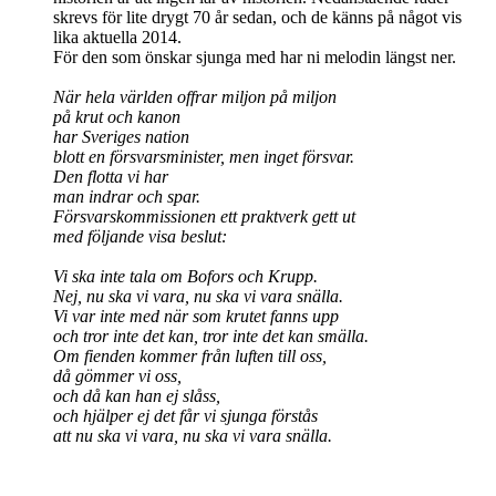
skrevs för lite drygt 70 år sedan, och de känns på något vis
lika aktuella 2014.
För den som önskar sjunga med har ni melodin längst ner.
När hela världen offrar miljon på miljon
på krut och kanon
har Sveriges nation
blott en försvarsminister, men inget försvar.
Den flotta vi har
man indrar och spar.
Försvarskommissionen ett praktverk gett ut
med följande visa beslut:
Vi ska inte tala om Bofors och Krupp.
Nej, nu ska vi vara, nu ska vi vara snälla.
Vi var inte med när som krutet fanns upp
och tror inte det kan, tror inte det kan smälla.
Om fienden kommer från luften till oss,
då gömmer vi oss,
och då kan han ej slåss,
och hjälper ej det får vi sjunga förstås
att nu ska vi vara, nu ska vi vara snälla.