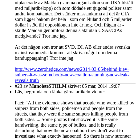
utplacerade av Maidan (samma organisation som USA bistått
med miljardbelopp) och som dödade ett tjugotal poliser samt
andra kombattanter. Det stärker misstankarna att det är CIA
som ligger bakom det hela - som om Nuland och 5 miljarder
dollar i stöd till oppositionen inte är nog. Och frågan är -
skulle Maidan genomföra denna slakt utan USAs/CIAs
medgivande? Tror inte jag.
Är det någon som tror att SVD, DI, AB eller andra svenska
mainstreammedia kommer att skriva något om denna
bandupptagning? Tror inte jag.
http://www.zerohedge.com/news/2014-03-05/behind-kiev-
snipers-it-was-somebody-new-coaltion-stunning-new-leak-
reveals-truth
#23
av
ManoleteSTHLM
skrivet 05 mar, 2014 19:07
Läs, begrunda och länka gärna artikeln vidare:
Paet: "All the evidence shows that people who were killed by
snipers from both sides, policemen and people from the
streets, that they were the same snipers killing people from
both sides. ... Some photos that showed it is the same
handwriting, the same type of bullets, and it is really
disturbing that now the new coalition they don't want to
investigate what exactly happened. So there is now stronger