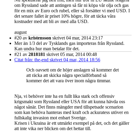
om Ryssland sade att antingen så får ni köpa vår olja och gas
för en mix av Euro och rubel, eller så forsätter vi med USD. I
det senare fallet är priset 10% högre, för att täcka våra
kostnader med att bli av med alla USD.
august
#20
av
kristensson
skrivet 04 mar, 2014 23:17
Mer än 1/3 del av Tysklands gas importeras från Ryssland.
Kan undra hur man betalar för det.
#21
av
2818181
skrivet 05 mar, 2014 00:48
Citat från: the-end skrivet 04 mar, 2014 18:56
Och oavsett om de höjer anslagen så kommer det
att räcka att skicka några specialförband så
kommer det att vara över inom några timmar.
Nja, vi behöver inte ha en fullt lika stark och offensiv
krigsmakt som Ryssland eller USA för att kunna hävda oss
något sånär. Det finns mängder med tillspetsade scenarion
som kan behöva hanteras med kraft och ackuratess utöver en
fullskalig invasion mot enbart Sverige.
Krisen i Ukraina är ett utmärkt exempel på det, och det gäller
att inte vika ner blicken om det hettar till.