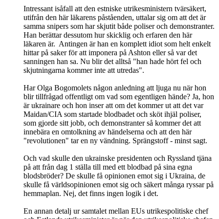
Intressant isåfall att den estniske utrikesministern tvärsäkert,
utifrån den här läkarens påståenden, uttalar sig om att det är
samma snipers som har skjutit både poliser och demonstranter.
Han berättar dessutom hur skicklig och erfaren den här
läkaren är. Antingen är han en komplett idiot som helt enkelt
hittar på saker för att imponera på Ashton eller så var det
sanningen han sa. Nu blir det alltså "han hade hört fel och
skjutningarna kommer inte att utredas".
Har Olga Bogomolets någon anledning att ljuga nu när hon
blir tillfrågad offentligt om vad som egentligen hände? Ja, hon
är ukrainare och hon inser att om det kommer ut att det var
Maidan/CIA som startade blodbadet och sköt ihjäl poliser,
som gjorde sitt jobb, och demonstranter så kommer det att
innebära en omtolkning av händelserna och att den här
"revolutionen" tar en ny vändning. Sprängstoff - minst sagt.
Och vad skulle den ukrainske presidenten och Ryssland tjäna
på att från dag 1 ställa till med ett blodbad på sina egna
blodsbröder? De skulle få opinionen emot sig i Ukraina, de
skulle få världsopinionen emot sig och säkert många ryssar på
hemmaplan. Nej, det finns ingen logik i det.
En annan detalj ur samtalet mellan EUs utrikespolitiske chef