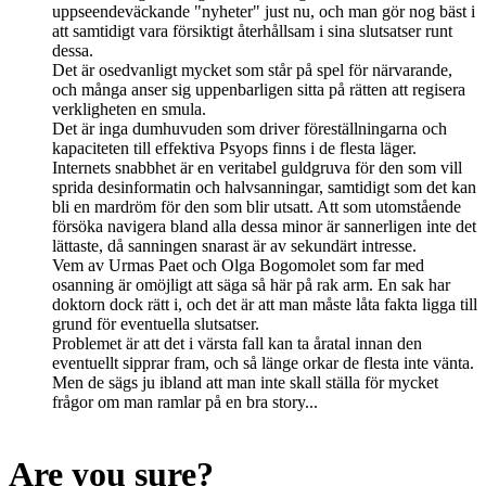
uppseendeväckande "nyheter" just nu, och man gör nog bäst i
att samtidigt vara försiktigt återhållsam i sina slutsatser runt
dessa.
Det är osedvanligt mycket som står på spel för närvarande,
och många anser sig uppenbarligen sitta på rätten att regisera
verkligheten en smula.
Det är inga dumhuvuden som driver föreställningarna och
kapaciteten till effektiva Psyops finns i de flesta läger.
Internets snabbhet är en veritabel guldgruva för den som vill
sprida desinformatin och halvsanningar, samtidigt som det kan
bli en mardröm för den som blir utsatt. Att som utomstående
försöka navigera bland alla dessa minor är sannerligen inte det
lättaste, då sanningen snarast är av sekundärt intresse.
Vem av Urmas Paet och Olga Bogomolet som far med
osanning är omöjligt att säga så här på rak arm. En sak har
doktorn dock rätt i, och det är att man måste låta fakta ligga till
grund för eventuella slutsatser.
Problemet är att det i värsta fall kan ta åratal innan den
eventuellt sipprar fram, och så länge orkar de flesta inte vänta.
Men de sägs ju ibland att man inte skall ställa för mycket
frågor om man ramlar på en bra story...
Are you sure?