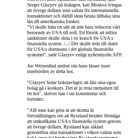
Sergei Glazyev på tisdagen, kan Moskva tvingas
att överge dollarn som valuta för internationella
transaktioner och därtill sluta betala tillbaka sina
lån till amerikanska banker.
"Vi skulle hitta ett sätt att inte bara reducera vårt
beroende av USA till noll. Ett försök att införa
sanktioner skulle sluta i en krasch för USA:s
finansiella system. /.../ Det skulle leda till slutet
för USA:s dominans i det globala finansiella
systemet", sade Glazyev enligt nyhetsbyrån AFP.
Joe Weisenthal undrar om hans läsare inser
innebörden av detta hot.
"Glazyev hotar bokstavligen att låta sina egna
bolag gå i konkurs. Det är ju rena motsatsen till
ett hot", skriver han i sin kommentar och
fortsäter:
"Allt man kan göra är att skratta åt
föreställningen om att Ryssland besitter förmåga
att omkullkasta USA:s finansiella system genom
att överge dollarn. Ryssland kan såklart
genomföra sina transaktioner i vilken valuta som
helst, men det hindrar inte Rysslands motparter