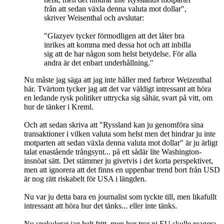
från att sedan växla denna valuta mot dollar",
skriver Weisenthal och avslutar:
"Glazyev tycker förmodligen att det låter bra
inrikes att komma med dessa hot och att inbilla
sig att de har någon som helst betydelse. För alla
andra är det enbart underhållning."
Nu måste jag säga att jag inte håller med farbror Weizenthal
här. Tvärtom tycker jag att det var väldigt intressant att höra
en ledande rysk politiker uttrycka sig såhär, svart på vitt, om
hur de tänker i Kreml.
Och att sedan skriva att "Ryssland kan ju genomföra sina
transaktioner i vilken valuta som helst men det hindrar ju inte
motparten att sedan växla denna valuta mot dollar" är ju ärligt
talat enastående trångsynt... på ett sådär lite Washington-
insnöat sätt. Det stämmer ju givetvis i det korta perspektivet,
men att ignorera att det finns en uppenbar trend bort från USD
är nog rätt riskabelt för USA i längden.
Nu var ju detta bara en journalist som tyckte till, men likafullt
intressant att höra hur det tänks... eller inte tänks.
Nu spekulerar jag helt fritt, men hur tror ni EU skulle reagera