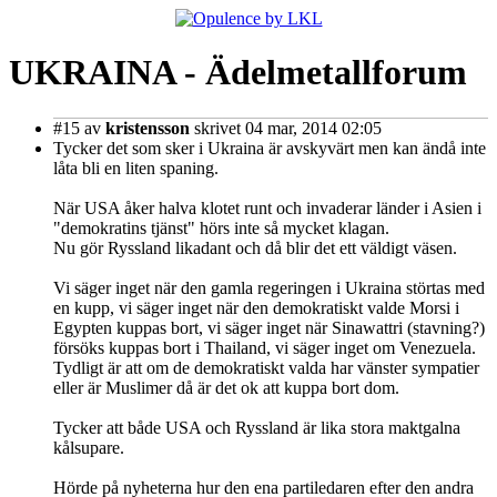
UKRAINA - Ädelmetallforum
#15
av
kristensson
skrivet 04 mar, 2014 02:05
Tycker det som sker i Ukraina är avskyvärt men kan ändå inte
låta bli en liten spaning.
När USA åker halva klotet runt och invaderar länder i Asien i
"demokratins tjänst" hörs inte så mycket klagan.
Nu gör Ryssland likadant och då blir det ett väldigt väsen.
Vi säger inget när den gamla regeringen i Ukraina störtas med
en kupp, vi säger inget när den demokratiskt valde Morsi i
Egypten kuppas bort, vi säger inget när Sinawattri (stavning?)
försöks kuppas bort i Thailand, vi säger inget om Venezuela.
Tydligt är att om de demokratiskt valda har vänster sympatier
eller är Muslimer då är det ok att kuppa bort dom.
Tycker att både USA och Ryssland är lika stora maktgalna
kålsupare.
Hörde på nyheterna hur den ena partiledaren efter den andra