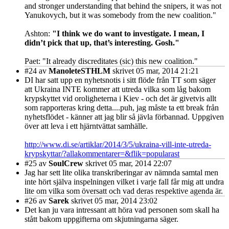
and stronger understanding that behind the snipers, it was not
Yanukovych, but it was somebody from the new coalition."
Ashton:
"I think we do want to investigate. I mean, I
didn’t pick that up, that’s interesting. Gosh."
Paet: "It already discreditates (sic) this new coalition."
#24
av
ManoleteSTHLM
skrivet 05 mar, 2014 21:21
DI har satt upp en nyhetsnotis i sitt flöde från TT som säger
att Ukraina INTE kommer att utreda vilka som låg bakom
krypskyttet vid oroligheterna i Kiev - och det är givetvis allt
som rapporteras kring detta....puh, jag måste ta ett break från
nyhetsflödet - känner att jag blir så jävla förbannad. Uppgiven
över att leva i ett hjärntvättat samhälle.
http://www.di.se/artiklar/2014/3/5/ukraina-vill-inte-utreda-
krypskyttar/?allakommentarer=&flik=popularast
#25
av
SoulCrew
skrivet 05 mar, 2014 22:07
Jag har sett lite olika transkriberingar av nämnda samtal men
inte hört själva inspelningen vilket i varje fall får mig att undra
lite om vilka som översatt och vad deras respektive agenda är.
#26
av
Sarek
skrivet 05 mar, 2014 23:02
Det kan ju vara intressant att höra vad personen som skall ha
stått bakom uppgifterna om skjutningarna säger.