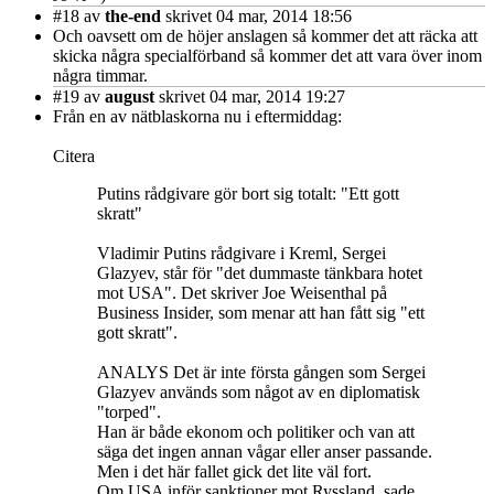
#18
av
the-end
skrivet 04 mar, 2014 18:56
Och oavsett om de höjer anslagen så kommer det att räcka att
skicka några specialförband så kommer det att vara över inom
några timmar.
#19
av
august
skrivet 04 mar, 2014 19:27
Från en av nätblaskorna nu i eftermiddag:
Citera
Putins rådgivare gör bort sig totalt: "Ett gott
skratt"
Vladimir Putins rådgivare i Kreml, Sergei
Glazyev, står för "det dummaste tänkbara hotet
mot USA". Det skriver Joe Weisenthal på
Business Insider, som menar att han fått sig "ett
gott skratt".
ANALYS Det är inte första gången som Sergei
Glazyev används som något av en diplomatisk
"torped".
Han är både ekonom och politiker och van att
säga det ingen annan vågar eller anser passande.
Men i det här fallet gick det lite väl fort.
Om USA inför sanktioner mot Ryssland, sade