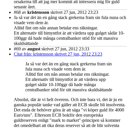
orsakerna till att jag mer kommit att intressera mig för guld
senaste året.
#68
av
kristensson
skrivet 27 jun, 2012 23:23
Ja så var det än en gång stack grekerna fram sin fula nuna och
visade vem dem är.
Alltid fint om nån annan betalar ens räkningar.
Ett alternativ till bimyntfot är att värdera upp gulget sådär 10-
100ggr då hade många centralbanker stöd för sitt massiva
skuldsättande
#69
av
august
skrivet 27 jun, 2012 23:33
Citat från: kristensson skrivet 27 jun, 2012 23:23
Ja så var det än en gång stack grekerna fram sin
fula nuna och visade vem dem är.
Alltid fint om nån annan betalar ens räkningar.
Ett alternativ till bimyntfot är att värdera upp
gulget sådär 10-100ggr då hade många
centralbanker stöd för sitt massiva skuldsättande
Absolut, där är vi helt överens. Och inte bara vi, det är ju en
ganska populär tanke vad gäller att ECB skulle bli insolventa.
Det enda de behöver göra är att säga "vi köper guld för 4000
Euro/uns". Eftersom ECB bokför den europeiska
guldreserven enligt "mark to market"-principen så kommer
det omedelbart att öka deras reserver så att de blir solventa