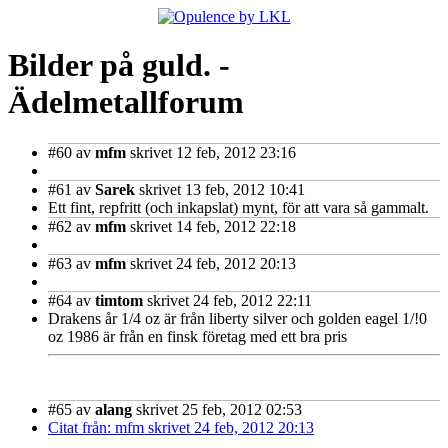
Bilder på guld. -
Ädelmetallforum
#60
av
mfm
skrivet 12 feb, 2012 23:16
#61
av
Sarek
skrivet 13 feb, 2012 10:41
Ett fint, repfritt (och inkapslat) mynt, för att vara så gammalt.
#62
av
mfm
skrivet 14 feb, 2012 22:18
#63
av
mfm
skrivet 24 feb, 2012 20:13
#64
av
timtom
skrivet 24 feb, 2012 22:11
Drakens år 1/4 oz är från liberty silver och golden eagel 1/!0
oz 1986 är från en finsk företag med ett bra pris
#65
av
alang
skrivet 25 feb, 2012 02:53
Citat från: mfm skrivet 24 feb, 2012 20:13