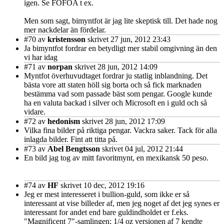
igen. Se FOFOA t ex.
Men som sagt, bimyntfot är jag lite skeptisk till. Det hade nog
mer nackdelar än fördelar.
#70
av
kristensson
skrivet 27 jun, 2012 23:43
Ja bimyntfot fordrar en betydligt mer stabil omgivning än den
vi har idag
#71
av
norpan
skrivet 28 jun, 2012 14:09
Myntfot överhuvudtaget fordrar ju statlig inblandning. Det
bästa vore att staten höll sig borta och så fick marknaden
bestämma vad som passade bäst som pengar. Google kunde
ha en valuta backad i silver och Microsoft en i guld och så
vidare.
#72
av
hedonism
skrivet 28 jun, 2012 17:09
Vilka fina bilder på riktiga pengar. Vackra saker. Tack för alla
inlagda bilder. Fint att titta på.
#73
av
Abel Bengtsson
skrivet 04 jul, 2012 21:44
En bild jag tog av mitt favoritmynt, en mexikansk 50 peso.
#74
av
HF
skrivet 10 dec, 2012 19:16
Jeg er mest interesseret i bullion-guld, som ikke er så
interessant at vise billeder af, men jeg noget af det jeg synes er
interessant for andet end bare guldindholdet er f.eks.
"Magnificent 7"-samlingen; 1/4 oz versionen af 7 kendte