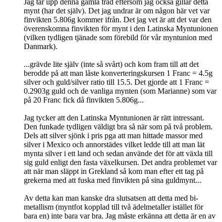
Jag tar upp denna gamla tråd eftersom jag också gillar detta
mynt (har det själv). Det jag undrar är om någon här vet var
finvikten 5.806g kommer ifrån. Det jag vet är att det var den
överenskomna finvikten för mynt i den Latinska Myntunionen
(vilken tydligen tjänade som förebild för vår myntunion med
Danmark).
...grävde lite själv (inte så svårt) och kom fram till att det
berodde på att man låste konverteringskursen 1 Franc = 4.5g
silver och guld/silver ratio till 15.5. Det gjorde att 1 Franc =
0.2903g guld och de vanliga mynten (som Marianne) som var
på 20 Franc fick då finvikten 5.806g...
Jag tycker att den Latinska Myntunionen är rätt intressant.
Den funkade tydligen väldigt bra så när som på två problem.
Dels att silver sjönk i pris pga att man hittade massor med
silver i Mexico och annorstädes vilket ledde till att man lät
mynta silver i ett land och sedan använde det för att växla till
sig guld enligt den fasta växelkursen. Det andra problemet var
att när man släppt in Grekland så kom man efter ett tag på
grekerna med att fuska med finvikten på sina guldmynt...
Av detta kan man kanske dra slutsatsen att detta med bi-
metallism (myntfot kopplad till två ädelmetaller istället för
bara en) inte bara var bra. Jag måste erkänna att detta är en av