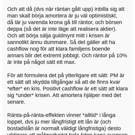
Och att då (dvs när räntan gått upp) inbilla sig att
man skall börja amortera är ju väl optimistiskt,
då lär ju varenda krona gå till räntor, och börsen
deppa (så det är inte läge att realisera aktier).
Och att börja sälja guldmynt mitt i krisen är
sannolikt ännu dummare. Så det gäller att ha
cashflow nog för att klara familjens boende
annars blir det extremt jobbigt. Och räntor på 10%
är inte på något sätt ett max.
För att formulera det på ytterligare ett sätt: PM är
ett sätt att skydda tillgångar så att de finns kvar
*efter* en kris. Positivt cashflow är ett sätt att klara
sig *under* krisen. Att amortera hjälper med det
senare.
Ränta-på-ränta-effekten vinner *alltid* i långa
loppet, dvs ju mer långfristigt ett lån är (och
bostadslån är normalt väldigt långfristiga) desto