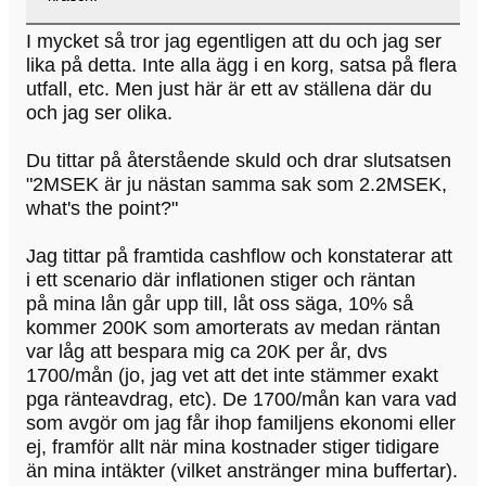
I mycket så tror jag egentligen att du och jag ser
lika på detta. Inte alla ägg i en korg, satsa på flera
utfall, etc. Men just här är ett av ställena där du
och jag ser olika.
Du tittar på återstående skuld och drar slutsatsen
"2MSEK är ju nästan samma sak som 2.2MSEK,
what's the point?"
Jag tittar på framtida cashflow och konstaterar att
i ett scenario där inflationen stiger och räntan
på mina lån går upp till, låt oss säga, 10% så
kommer 200K som amorterats av medan räntan
var låg att bespara mig ca 20K per år, dvs
1700/mån (jo, jag vet att det inte stämmer exakt
pga ränteavdrag, etc). De 1700/mån kan vara vad
som avgör om jag får ihop familjens ekonomi eller
ej, framför allt när mina kostnader stiger tidigare
än mina intäkter (vilket anstränger mina buffertar).