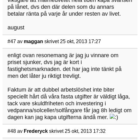
viktigare att målmedvetet hela tiden kapa svansen
på lånet, dvs den där delen som du annars
betalar ränta på varje år under resten av livet.
august
#47
av
maggan
skrivet 25 okt, 2013 17:27
enligt ovan resonemang är jag ju vinnare om
priset sjunker, dvs jag är kort i
fastighetsmarknaden. det har jag inte tänkt på
men det låter ju riktigt trevligt.
Faktum är att dubbel arbetslöshet inte biter
speciellt hårt då våra fasta utgifter är väldigt låga,
tack vare skuldfriheten och investering i
vedpanna/solceller/solfångare får jag 8h ledigt om
dagen kan jag kapa utgifterna ändå mer.
#48
av
Frederyck
skrivet 25 okt, 2013 17:32