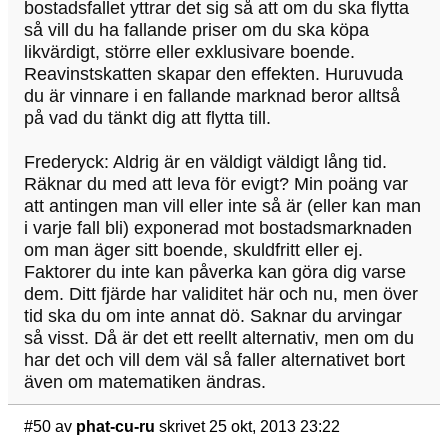
bostadsfallet yttrar det sig så att om du ska flytta
så vill du ha fallande priser om du ska köpa
likvärdigt, större eller exklusivare boende.
Reavinstskatten skapar den effekten. Huruvuda
du är vinnare i en fallande marknad beror alltså
på vad du tänkt dig att flytta till.
Frederyck: Aldrig är en väldigt väldigt lång tid.
Räknar du med att leva för evigt? Min poäng var
att antingen man vill eller inte så är (eller kan man
i varje fall bli) exponerad mot bostadsmarknaden
om man äger sitt boende, skuldfritt eller ej.
Faktorer du inte kan påverka kan göra dig varse
dem. Ditt fjärde har validitet här och nu, men över
tid ska du om inte annat dö. Saknar du arvingar
så visst. Då är det ett reellt alternativ, men om du
har det och vill dem väl så faller alternativet bort
även om matematiken ändras.
#50
av
phat-cu-ru
skrivet 25 okt, 2013 23:22