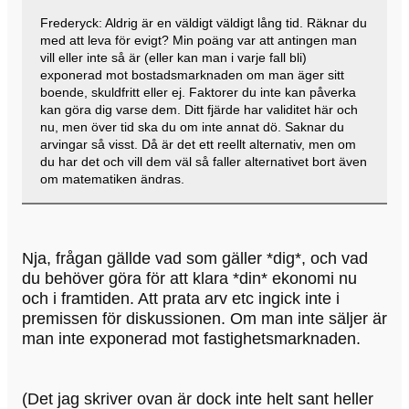
Frederyck: Aldrig är en väldigt väldigt lång tid. Räknar du
med att leva för evigt? Min poäng var att antingen man
vill eller inte så är (eller kan man i varje fall bli)
exponerad mot bostadsmarknaden om man äger sitt
boende, skuldfritt eller ej. Faktorer du inte kan påverka
kan göra dig varse dem. Ditt fjärde har validitet här och
nu, men över tid ska du om inte annat dö. Saknar du
arvingar så visst. Då är det ett reellt alternativ, men om
du har det och vill dem väl så faller alternativet bort även
om matematiken ändras.
Nja, frågan gällde vad som gäller *dig*, och vad
du behöver göra för att klara *din* ekonomi nu
och i framtiden. Att prata arv etc ingick inte i
premissen för diskussionen. Om man inte säljer är
man inte exponerad mot fastighetsmarknaden.
(Det jag skriver ovan är dock inte helt sant heller