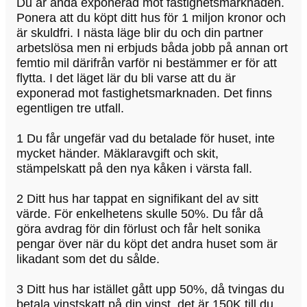
Du är ändå exponerad mot fastighetsmarknaden.
Ponera att du köpt ditt hus för 1 miljon kronor och
är skuldfri. I nästa läge blir du och din partner
arbetslösa men ni erbjuds båda jobb på annan ort
femtio mil därifrån varför ni bestämmer er för att
flytta. I det läget lär du bli varse att du är
exponerad mot fastighetsmarknaden. Det finns
egentligen tre utfall.
1 Du får ungefär vad du betalade för huset, inte
mycket händer. Mäklaravgift och skit,
stämpelskatt på den nya kåken i värsta fall.
2 Ditt hus har tappat en signifikant del av sitt
värde. För enkelhetens skulle 50%. Du får då
göra avdrag för din förlust och får helt sonika
pengar över när du köpt det andra huset som är
likadant som det du sålde.
3 Ditt hus har istället gått upp 50%, då tvingas du
betala vinstskatt på din vinst, det är 150K till du