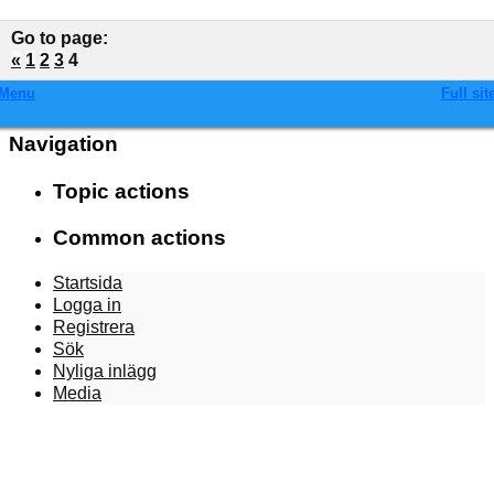
Go to page
:
«
1
2
3
4
Menu
Full sit
Navigation
Topic actions
Common actions
Startsida
Logga in
Registrera
Sök
Nyliga inlägg
Media