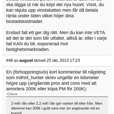
ska lägga ut när du köpt det nya huset. Visst, du
kan skjuta upp vinstskatten men får då betala
ränta under tiden vilket höjer dina
bostadskostnader.
Endast fall ett ger dig rätt. Men du kan inte VETA
att det är det som blir utfallet, alltså är, eller i varje
fall KAN du bli, exponerad mot
fastighetsmarknaden.
#46
av
august
skrivet 25 okt, 2013 17:23
En (förhoppningsvis) kort kommentar till någoting
som mithril_hunter skrev ungefär en kilometer
högre upp (angående pros and cons med att
amortera 200K eller köpa PM för 200K):
Citera
2 mill i lån eller 2,2 mill i lån gör varken till eller från. Men
däremot kan 200k i guld vara mer än avgörande vid en
krasch.