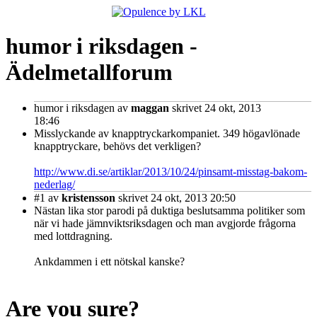
humor i riksdagen -
Ädelmetallforum
humor i riksdagen
av
maggan
skrivet 24 okt, 2013
18:46
Misslyckande av knapptryckarkompaniet. 349 högavlönade
knapptryckare, behövs det verkligen?
http://www.di.se/artiklar/2013/10/24/pinsamt-misstag-bakom-
nederlag/
#1
av
kristensson
skrivet 24 okt, 2013 20:50
Nästan lika stor parodi på duktiga beslutsamma politiker som
när vi hade jämnviktsriksdagen och man avgjorde frågorna
med lottdragning.
Ankdammen i ett nötskal kanske?
Are you sure?