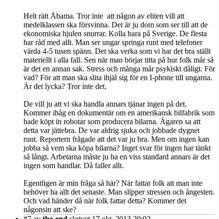
Helt rätt Åbama. Tror inte att någon av eliten vill att
medelklassen ska försvinna. Det är ju dom som ser till att de
ekonomiska hjulen snurrar. Kolla bara på Sverige. De flesta
har råd med allt. Man ser ungar springa runt med telefoner
värda 4-5 tusen spänn. Det ska verka som vi har det bra ställt
materiellt i alla fall. Sen när man börjar titta på hur folk mår så
är det en annan sak. Stress och många mår psykiskt dåligt. För
vad? För att man ska slita ihjäl sig för en I-phone till ungarna.
Är det lycka? Tror inte det.
De vill ju att vi ska handla annars tjänar ingen på det.
Kommer ihåg en dokumentär om en amerikansk bilfabrik som
hade köpt in robotar som producera bilarna. Ägaren sa att
detta var jättebra. De var aldrig sjuka och jobbade dygnet
runt. Reportern frågade att det var ju bra. Men om ingen kan
jobba så vem ska köpa bilarna? Inget svar för ingen har tänkt
så långt. Arbetarna måste ju ha en viss standard annars är det
ingen som handlar. Då faller allt.
Egentligen är min fråga så här? När fattar folk att man inte
behöver ha allt det senaste. Man slipper stressen och ångesten.
Och vad händer då när folk fattar detta? Kommer det
någonsin att ske?
#7
av
the-end
skrivet 17 okt, 2013 20:02