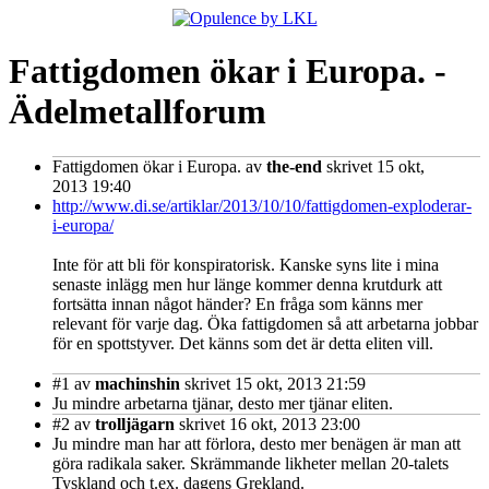
Fattigdomen ökar i Europa. -
Ädelmetallforum
Fattigdomen ökar i Europa.
av
the-end
skrivet 15 okt,
2013 19:40
http://www.di.se/artiklar/2013/10/10/fattigdomen-exploderar-
i-europa/
Inte för att bli för konspiratorisk. Kanske syns lite i mina
senaste inlägg men hur länge kommer denna krutdurk att
fortsätta innan något händer? En fråga som känns mer
relevant för varje dag. Öka fattigdomen så att arbetarna jobbar
för en spottstyver. Det känns som det är detta eliten vill.
#1
av
machinshin
skrivet 15 okt, 2013 21:59
Ju mindre arbetarna tjänar, desto mer tjänar eliten.
#2
av
trolljägarn
skrivet 16 okt, 2013 23:00
Ju mindre man har att förlora, desto mer benägen är man att
göra radikala saker. Skrämmande likheter mellan 20-talets
Tyskland och t.ex. dagens Grekland.