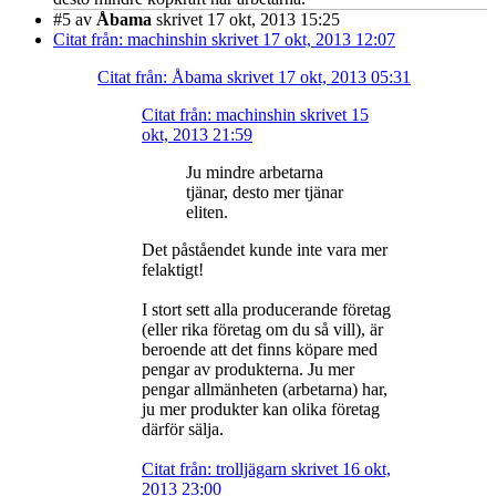
#5
av
Åbama
skrivet 17 okt, 2013 15:25
Citat från: machinshin skrivet 17 okt, 2013 12:07
Citat från: Åbama skrivet 17 okt, 2013 05:31
Citat från: machinshin skrivet 15
okt, 2013 21:59
Ju mindre arbetarna
tjänar, desto mer tjänar
eliten.
Det påståendet kunde inte vara mer
felaktigt!
I stort sett alla producerande företag
(eller rika företag om du så vill), är
beroende att det finns köpare med
pengar av produkterna. Ju mer
pengar allmänheten (arbetarna) har,
ju mer produkter kan olika företag
därför sälja.
Citat från: trolljägarn skrivet 16 okt,
2013 23:00