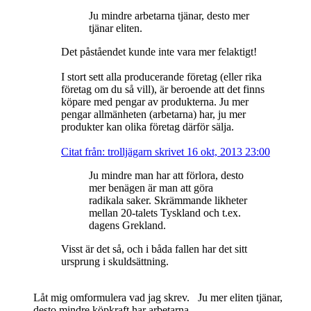
Ju mindre arbetarna tjänar, desto mer
tjänar eliten.
Det påståendet kunde inte vara mer felaktigt!
I stort sett alla producerande företag (eller rika
företag om du så vill), är beroende att det finns
köpare med pengar av produkterna. Ju mer
pengar allmänheten (arbetarna) har, ju mer
produkter kan olika företag därför sälja.
Citat från: trolljägarn skrivet 16 okt, 2013 23:00
Ju mindre man har att förlora, desto
mer benägen är man att göra
radikala saker. Skrämmande likheter
mellan 20-talets Tyskland och t.ex.
dagens Grekland.
Visst är det så, och i båda fallen har det sitt
ursprung i skuldsättning.
Låt mig omformulera vad jag skrev. Ju mer eliten tjänar,
desto mindre köpkraft har arbetarna.