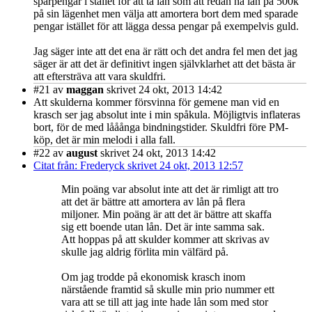
sparpengar i stället för att ta lån som att redan ha lån på 500k
på sin lägenhet men välja att amortera bort dem med sparade
pengar istället för att lägga dessa pengar på exempelvis guld.
Jag säger inte att det ena är rätt och det andra fel men det jag
säger är att det är definitivt ingen självklarhet att det bästa är
att eftersträva att vara skuldfri.
#21
av
maggan
skrivet 24 okt, 2013 14:42
Att skulderna kommer försvinna för gemene man vid en
krasch ser jag absolut inte i min spåkula. Möjligtvis inflateras
bort, för de med lååånga bindningstider. Skuldfri före PM-
köp, det är min melodi i alla fall.
#22
av
august
skrivet 24 okt, 2013 14:42
Citat från: Frederyck skrivet 24 okt, 2013 12:57
Min poäng var absolut inte att det är rimligt att tro
att det är bättre att amortera av lån på flera
miljoner. Min poäng är att det är bättre att skaffa
sig ett boende utan lån. Det är inte samma sak.
Att hoppas på att skulder kommer att skrivas av
skulle jag aldrig förlita min välfärd på.
Om jag trodde på ekonomisk krasch inom
närstående framtid så skulle min prio nummer ett
vara att se till att jag inte hade lån som med stor