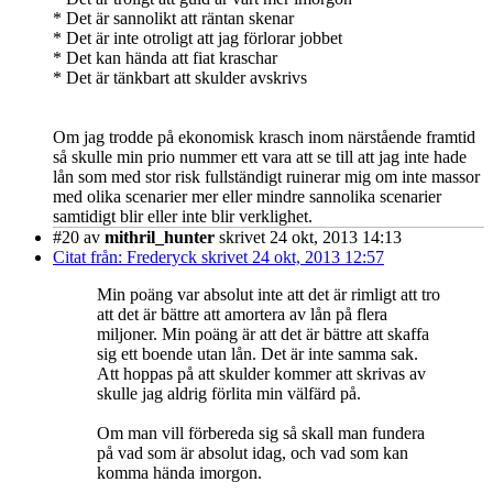
* Det är sannolikt att räntan skenar
* Det är inte otroligt att jag förlorar jobbet
* Det kan hända att fiat kraschar
* Det är tänkbart att skulder avskrivs
Om jag trodde på ekonomisk krasch inom närstående framtid
så skulle min prio nummer ett vara att se till att jag inte hade
lån som med stor risk fullständigt ruinerar mig om inte massor
med olika scenarier mer eller mindre sannolika scenarier
samtidigt blir eller inte blir verklighet.
#20
av
mithril_hunter
skrivet 24 okt, 2013 14:13
Citat från: Frederyck skrivet 24 okt, 2013 12:57
Min poäng var absolut inte att det är rimligt att tro
att det är bättre att amortera av lån på flera
miljoner. Min poäng är att det är bättre att skaffa
sig ett boende utan lån. Det är inte samma sak.
Att hoppas på att skulder kommer att skrivas av
skulle jag aldrig förlita min välfärd på.
Om man vill förbereda sig så skall man fundera
på vad som är absolut idag, och vad som kan
komma hända imorgon.