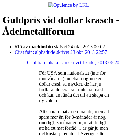
Guldpris vid dollar krasch -
Ädelmetallforum
#15
av
machinshin
skrivet 24 okt, 2013 00:02
Citat från: alphadude skrivet 23 okt, 2013 22:57
Citat från: phat-cu-ru skrivet 17 okt, 2013 06:20
För USA som nationalstat (inte för
innevånarna) innebär nog inte en
dollar crash så mycket, de har ju
fortfarande kvar sin militära makt
och kan använda det till att skapa en
ny valuta.
Att spara i mat är en bra ide, men att
spara mer än för 3-månader är nog
onödigt, 3 månader är ju rätt billigt
att ha ett mat förråd. 1 år går ju men
det kostar ju en del. I Sverige sitter