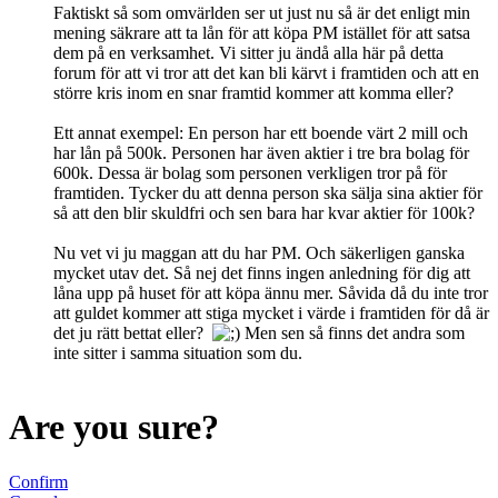
Faktiskt så som omvärlden ser ut just nu så är det enligt min
mening säkrare att ta lån för att köpa PM istället för att satsa
dem på en verksamhet. Vi sitter ju ändå alla här på detta
forum för att vi tror att det kan bli kärvt i framtiden och att en
större kris inom en snar framtid kommer att komma eller?
Ett annat exempel: En person har ett boende värt 2 mill och
har lån på 500k. Personen har även aktier i tre bra bolag för
600k. Dessa är bolag som personen verkligen tror på för
framtiden. Tycker du att denna person ska sälja sina aktier för
så att den blir skuldfri och sen bara har kvar aktier för 100k?
Nu vet vi ju maggan att du har PM. Och säkerligen ganska
mycket utav det. Så nej det finns ingen anledning för dig att
låna upp på huset för att köpa ännu mer. Såvida då du inte tror
att guldet kommer att stiga mycket i värde i framtiden för då är
det ju rätt bettat eller?
Men sen så finns det andra som
inte sitter i samma situation som du.
Are you sure?
Confirm