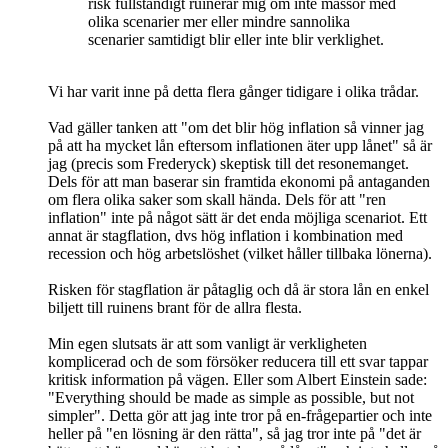
risk fullständigt ruinerar mig om inte massor med
olika scenarier mer eller mindre sannolika
scenarier samtidigt blir eller inte blir verklighet.
Vi har varit inne på detta flera gånger tidigare i olika trådar.
Vad gäller tanken att "om det blir hög inflation så vinner jag
på att ha mycket lån eftersom inflationen äter upp lånet" så är
jag (precis som Frederyck) skeptisk till det resonemanget.
Dels för att man baserar sin framtida ekonomi på antaganden
om flera olika saker som skall hända. Dels för att "ren
inflation" inte på något sätt är det enda möjliga scenariot. Ett
annat är stagflation, dvs hög inflation i kombination med
recession och hög arbetslöshet (vilket håller tillbaka lönerna).
Risken för stagflation är påtaglig och då är stora lån en enkel
biljett till ruinens brant för de allra flesta.
Min egen slutsats är att som vanligt är verkligheten
komplicerad och de som försöker reducera till ett svar tappar
kritisk information på vägen. Eller som Albert Einstein sade:
"Everything should be made as simple as possible, but not
simpler". Detta gör att jag inte tror på en-frågepartier och inte
heller på "en lösning är den rätta", så jag tror inte på "det är