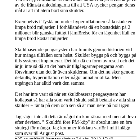
av de främsta anledningarna till att USA trycker pengar. deras
mål är att inflatera bort sina skulder.
Exempelvis i Tyskland under hyperinflationen så kostade en
limpa bröd miljarder. I förhållandevis då ett bostadslån på 2
miljoner blir ganska futtigt i jämförelse för en lägenhet ifall en
limpa bröd kostar miljarder.
Skuldbaserade pengasystem har funnits genom historien vid
hur många tillfällen som helst. Skulder byggs på och byggs på
tills systemet imploderar. Det blir då en form av resett och det
är ju inte så då att det bara är tillgångarna/pengarna som
försvinner utan det är även skulderna. Om det nu sker genom
defaults, hyperinflation eller något annat är olika. Men
utgången har alltid varit den samma.
Det har inte varit så när ett skuldbaserat pengasystem har
kollapsat så har alla som varit i skuld snällt betalat av alla sina
skulder + ränta på dem och sen så är man nere på noll igen.
Jag säger inte att detta är något du kan räkna med men att leva
efter devisen. " Skuldfri före PM-köp" är absolut inte en bra
strategi för många. Jag kommer förklara varför i mitt inlägg
som svar till August post.