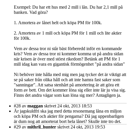
Exempel: Du har ett hus med 2 mill i lån. Du har 2,1 mill på
banken. Vad göra?
1. Amortera av lånet helt och köpa PM för 100k.
2. Amortera av 1 mill och köpa PM för 1 mill och lite aktier
för 100k.
Vem av dessa tror ni står bäst förberedd inför en kommande
kris? Vem av dessa tror ni kommer komma ut på andra sidan
när krisen är över med störst rikedom? Betänk att PM för 1
mill idag kan vara en gigantisk förmögenhet "på andra sidan"
Ni behöver inte hålla med mig men jag tycker det är viktigt att
se på saker från olika håll och att inte hamra fast saker som
"sanningar". Att satsa stenhårt på amortering är att göra ett
form av bett. Om det kommer löna sig eller inte lär ju visa sig.
Finns det andra vägar som kan löna sig mer? Antagligen ja.
#28
av
maggan
skrivet 24 okt, 2013 18:53
Är jagskuldfri ska jag med detta resonemang låna en miljon
och köpa PM och aktier för pengarna? Då jag uppenbarligen
är dum nog att amorterat bort hela lånet? Skulle inte tro det.
#29
av
mithril_hunter
skrivet 24 okt, 2013 19:53