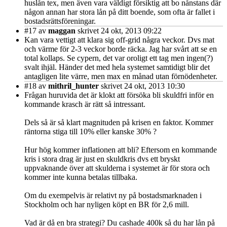
huslån tex, men även vara väldigt försiktig att bo nånstans där
någon annan har stora lån på ditt boende, som ofta är fallet i
bostadsrättsföreningar.
#17
av
maggan
skrivet 24 okt, 2013 09:22
Kan vara vettigt att klara sig off-grid några veckor. Dvs mat
och värme för 2-3 veckor borde räcka. Jag har svårt att se en
total kollaps. Se cypern, det var oroligt ett tag men ingen(?)
svalt ihjäl. Händer det med hela systemet samtidigt blir det
antagligen lite värre, men max en månad utan förnödenheter.
#18
av
mithril_hunter
skrivet 24 okt, 2013 10:30
Frågan huruvida det är klokt att försöka bli skuldfri inför en
kommande krasch är rätt så intressant.
Dels så är så klart magnituden på krisen en faktor. Kommer
räntorna stiga till 10% eller kanske 30% ?
Hur hög kommer inflationen att bli? Eftersom en kommande
kris i stora drag är just en skuldkris dvs ett bryskt
uppvaknande över att skulderna i systemet är för stora och
kommer inte kunna betalas tillbaka.
Om du exempelvis är relativt ny på bostadsmarknaden i
Stockholm och har nyligen köpt en BR för 2,6 mill.
Vad är då en bra strategi? Du cashade 400k så du har lån på