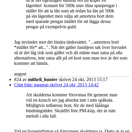
så är det egentligen samma om du köper en
lägenhet kontant för 500k utav dina sparpengar i
stället för att ta lån som att redan ha lån på 500k
på sin lägenhet men välja att amortera bort dem
med sparade pengar istället för att lägga dessa
pengar på exempelvis guld.
Jag invänder mot det binära tänkesättet. "...amortera bort
*istället för* att...". När det gäller familjens tak över huvudet
så är det låg risk som gäller och då måste man satsa på alla
alternativen, inte satsa allt på ett kort som man tror är det som
kommer att hända.
august
#24
av
mithril_hunter
skrivet 24 okt, 2013 15:17
Citat från: maggan skrivet 24 okt, 2013 14:42
Att skulderna kommer försvinna för gemene man
vid en krasch ser jag absolut inte i min spåkula.
Möjligtvis inflateras bort, för de med lååånga
bindningstider. Skuldfri före PM-köp, det är min
melodi i alla fall.
Vid en hyperinflation så försvinner skulderna ja. Detta är ju en