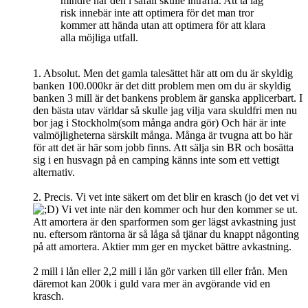
mindre när den i såfall skulle inträffa. Att ta låg
risk innebär inte att optimera för det man tror
kommer att hända utan att optimera för att klara
alla möjliga utfall.
1. Absolut. Men det gamla talesättet här att om du är skyldig
banken 100.000kr är det ditt problem men om du är skyldig
banken 3 mill är det bankens problem är ganska applicerbart. I
den bästa utav världar så skulle jag vilja vara skuldfri men nu
bor jag i Stockholm(som många andra gör) Och här är inte
valmöjligheterna särskilt många. Många är tvugna att bo här
för att det är här som jobb finns. Att sälja sin BR och bosätta
sig i en husvagn på en camping känns inte som ett vettigt
alternativ.
2. Precis. Vi vet inte säkert om det blir en krasch (jo det vet vi
) Vi vet inte när den kommer och hur den kommer se ut.
Att amortera är den sparformen som ger lägst avkastning just
nu. eftersom räntorna är så låga så tjänar du knappt någonting
på att amortera. Aktier mm ger en mycket bättre avkastning.
2 mill i lån eller 2,2 mill i lån gör varken till eller från. Men
däremot kan 200k i guld vara mer än avgörande vid en
krasch.