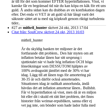
är till för det som kommer EFTER hyperinflationen. Visst, vi
kanske får en begränsad tid när du kan köpa en kåk för ett uns
guld. Å andra sidan kan du drabbas av en konfiskation dagen
efter. Det enda vi VET är att guld så här långt varit det
säkraste sättet att ta med sig köpkraft genom riktigt turbulenta
tider..
#27
av
mithril_hunter
skrivet 24 okt, 2013 17:04
Citat från: SoulCrew skrivet 24 okt, 2013 16:03
mithril_hunter
Är du skyldig banken tre miljoner är det
fortfarande ditt problem.. Den här myten om att
inflation betalar lånen har sitt ursprung i
sjuttiotalet när vi hade hög inflation OCH höga
löneökningar som DESSUTOM hjälptes av
100% avdragsrätt jämfört med de 30% vi har
idag. Lägg till att lånen togs för amortering på
30-35 år och därför också amorterades.
Situationen idag är radikalt annorlunda, ändå
hävdas det att inflation amorterar lånen.. Bullshit.
Får vi hyperinflation så visst, men då är en miljon
hit eller dit i skuld ett rätt litet problem, det finns
historier från weimar-republiken, sanna eller ej
vet jag inte, om bönder som hade lador fulla med