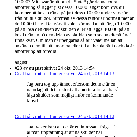
10.000? Mitt svar är att om du *inte* gör denna extra
amortering så ligger just dessa 10.000 längst bort, dvs du
kommer att betala ränta på just dessa 10.000 under varje år
från nu tills du dör. Summan av dessa räntor är normalt mer än
de 10.000 i sig. Det gör att valet står mellan att lägga 10.000
på att lösa den delen av skulden eller att lägga 10.000 på att
betala räntan på den delen av skulden som sedan efteråt ändå
finns kvar. Om man har pengarna så blir valet mellan att
använda dem till att amortera eller till att betala ränta och då är
amortering att föredra.
august
#23
av
august
skrivet 24 okt, 2013 14:54
Citat från: mithril_hunter skrivet 24 okt, 2013 14:13
Jag bara tog upp ämnet eftersom det inte är en
naturlag att det är klokt att amortera för att ha så
låga skulder som möjligt inför en kommande
krasch.
Citat från: mithril_hunter skrivet 24 okt, 2013 14:13
Jag tycker bara att det är en intressant fråga. En
allmän uppfattning är att ha skulder när