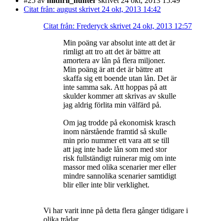
#25
av
mithril_hunter
skrivet 24 okt, 2013 15:49
Citat från: august skrivet 24 okt, 2013 14:42
Citat från: Frederyck skrivet 24 okt, 2013 12:57
Min poäng var absolut inte att det är
rimligt att tro att det är bättre att
amortera av lån på flera miljoner.
Min poäng är att det är bättre att
skaffa sig ett boende utan lån. Det är
inte samma sak. Att hoppas på att
skulder kommer att skrivas av skulle
jag aldrig förlita min välfärd på.
Om jag trodde på ekonomisk krasch
inom närstående framtid så skulle
min prio nummer ett vara att se till
att jag inte hade lån som med stor
risk fullständigt ruinerar mig om inte
massor med olika scenarier mer eller
mindre sannolika scenarier samtidigt
blir eller inte blir verklighet.
Vi har varit inne på detta flera gånger tidigare i
olika trådar.