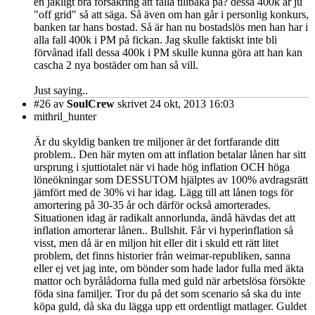
en jäkligt bra försäkring att falla tillbaka på? dessa 400k är ju
"off grid" så att säga. Så även om han går i personlig konkurs,
banken tar hans bostad. Så är han nu bostadslös men han har i
alla fall 400k i PM på fickan. Jag skulle faktiskt inte bli
förvånad ifall dessa 400k i PM skulle kunna göra att han kan
cascha 2 nya bostäder om han så vill.
Just saying..
#26
av
SoulCrew
skrivet 24 okt, 2013 16:03
mithril_hunter
Är du skyldig banken tre miljoner är det fortfarande ditt
problem.. Den här myten om att inflation betalar lånen har sitt
ursprung i sjuttiotalet när vi hade hög inflation OCH höga
löneökningar som DESSUTOM hjälptes av 100% avdragsrätt
jämfört med de 30% vi har idag. Lägg till att lånen togs för
amortering på 30-35 år och därför också amorterades.
Situationen idag är radikalt annorlunda, ändå hävdas det att
inflation amorterar lånen.. Bullshit. Får vi hyperinflation så
visst, men då är en miljon hit eller dit i skuld ett rätt litet
problem, det finns historier från weimar-republiken, sanna
eller ej vet jag inte, om bönder som hade lador fulla med äkta
mattor och byrålådorna fulla med guld när arbetslösa försökte
föda sina familjer. Tror du på det som scenario så ska du inte
köpa guld, då ska du lägga upp ett ordentligt matlager. Guldet