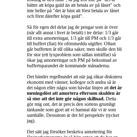
bättre att köpa guld än att betala av på lånet" och
inte heller på "det är bäst att först betala av lånet
och först därefter köpa guld".
Så för egen del delar jag de pengar som är över
(när allt annat i livet är betalt) i tre delar: 1/3 går
till extra amorteringar, 1/3 går till PM och 1/3 går
till buffert (fiat) för oförutsedda utgifter. Oftast
går bufferten åt till olika saker, men skulle den bli
för stor (ett lyxproblem som sällan inträffar) så
ökar jag amorteringar och PM på bekostnad av
buffertsparandet de kommande månaderna.
Det händer regelbundet att när jag råkar diskutera
ekonomi med vänner, kollegor och andra så är
det någon eller några som hävdar linjen att
det är
meningslöst att amortera eftersom skulden är
så stor att det inte gör någon skillnad.
Detta
gör mig ont, det är precis den sortens grumligt
tänkande som gjort att vi hamnat där vi är som
samhälle. Dessutom är det fel perspektiv (tycker
jag).
Det sätt jag försöker beskriva amortering för