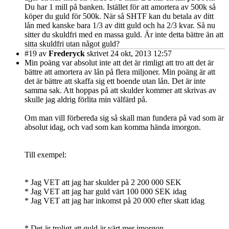
Du har 1 mill på banken. Istället för att amortera av 500k så
köper du guld för 500k. När så SHTF kan du betala av ditt
lån med kanske bara 1/3 av ditt guld och ha 2/3 kvar. Så nu
sitter du skuldfri med en massa guld. Är inte detta bättre än att
sitta skuldfri utan något guld?
#19
av
Frederyck
skrivet 24 okt, 2013 12:57
Min poäng var absolut inte att det är rimligt att tro att det är
bättre att amortera av lån på flera miljoner. Min poäng är att
det är bättre att skaffa sig ett boende utan lån. Det är inte
samma sak. Att hoppas på att skulder kommer att skrivas av
skulle jag aldrig förlita min välfärd på.
Om man vill förbereda sig så skall man fundera på vad som är
absolut idag, och vad som kan komma hända imorgon.
Till exempel:
* Jag VET att jag har skulder på 2 200 000 SEK
* Jag VET att jag har guld värt 100 000 SEK idag
* Jag VET att jag har inkomst på 20 000 efter skatt idag
* Det är troligt att guld är värt mer imorgon