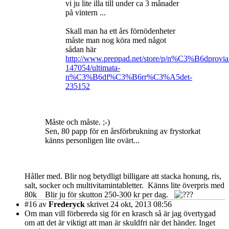
vi ju lite illa till under ca 3 månader
på vintern ...
Skall man ha ett års förnödenheter
måste man nog köra med något
sådan här
http://www.preppad.net/store/p/n%C3%B6dprovia
147054/ultimata-
n%C3%B6df%C3%B6rr%C3%A5det-
235152
Måste och måste. ;-)
Sen, 80 papp för en årsförbrukning av frystorkat
känns personligen lite ovärt...
Håller med. Blir nog betydligt billigare att stacka honung, ris,
salt, socker och multivitamintabletter. Känns lite överpris med
80k Blir ju för skutton 250-300 kr per dag.
#16
av
Frederyck
skrivet 24 okt, 2013 08:56
Om man vill förbereda sig för en krasch så är jag övertygad
om att det är viktigt att man är skuldfri när det händer. Inget