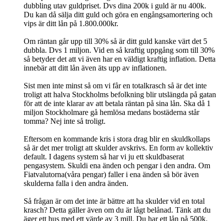
dubbling utav guldpriset. Dvs dina 200k i guld är nu 400k.
Du kan då sälja ditt guld och göra en engångsamortering och
vips är ditt lån på 1.800.000kr.
Om räntan går upp till 30% så är ditt guld kanske värt det 5
dubbla. Dvs 1 miljon. Vid en så kraftig uppgång som till 30%
så betyder det att vi även har en väldigt kraftig inflation. Detta
innebär att ditt lån även äts upp av inflationen.
Sist men inte minst så om vi får en totalkrasch så är det inte
troligt att halva Stockholms befolkning blir utslängda på gatan
för att de inte klarar av att betala räntan på sina lån. Ska då 1
miljon Stockholmare gå hemlösa medans bostäderna står
tomma? Nej inte så troligt.
Eftersom en kommande kris i stora drag blir en skuldkollaps
så är det mer troligt att skulder avskrivs. En form av kollektiv
default. I dagens system så har vi ju ett skuldbaserat
pengasystem. Skuldi ena änden och pengar i den andra. Om
Fiatvalutorna(våra pengar) faller i ena änden så bör även
skulderna falla i den andra änden.
Så frågan är om det inte är bättre att ha skulder vid en total
krasch? Detta gäller även om du är lågt belånad. Tänk att du
äger ett hus med ett värde av 3 mill. Du har ett lån på 500k.