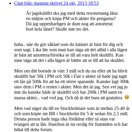
Citat från: maggan skrivet 24 okt, 2013 18:53
Är jagskuldfri ska jag med detta resonemang låna
en miljon och köpa PM och aktier för pengarna?
Då jag uppenbarligen är dum nog att amorterat
bort hela lånet? Skulle inte tro det.
haha.. näe du gör såklart som du känner är bäst för dig och
som sagt. Lika lite som man kan säga att det alltid i alla lägen
är bäst att amortera/försöka se till att vara helt skuldfri. Kan
man säga att det i alla lägen är bättre att se till att ha skulder.
Men om ditt boende är värt 3 mill och du nu efter att ha blivit
skuldfri har 50k i PM och 50k i Fiat o aktier så hade jag tagit
ett lån på 500k för att ha ett större sparande. Kanske lagt 300k
utav dem i PM o resten i aktier. Men det är jag. Sen vet jag ju
inte du kanske både är skuldfri och har 200k i PM samt en
massa aktier... vad ved jag. Och då är det bara att gratulera
Men vad säger du till en Stockholmare som är mellan 25-40 år
och som köpte sin BR i Stockholm för 5 år sedan för 2,5 mill.
Denna person hade inga rika föräldrar eller så utan var
tvungen att ta lån. Han/hon är nu orolig för framtiden och har
hittat till detta forum.