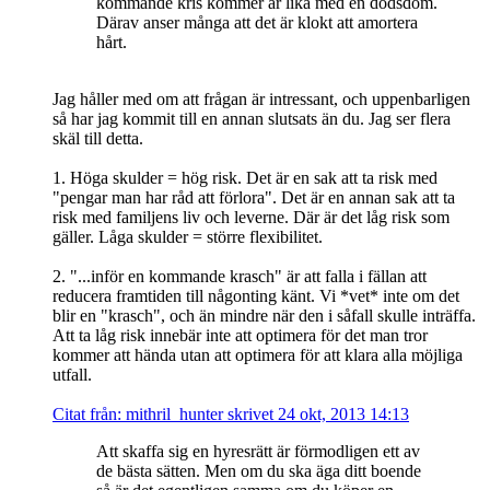
kommande kris kommer är lika med en dödsdom.
Därav anser många att det är klokt att amortera
hårt.
Jag håller med om att frågan är intressant, och uppenbarligen
så har jag kommit till en annan slutsats än du. Jag ser flera
skäl till detta.
1. Höga skulder = hög risk. Det är en sak att ta risk med
"pengar man har råd att förlora". Det är en annan sak att ta
risk med familjens liv och leverne. Där är det låg risk som
gäller. Låga skulder = större flexibilitet.
2. "...inför en kommande krasch" är att falla i fällan att
reducera framtiden till någonting känt. Vi *vet* inte om det
blir en "krasch", och än mindre när den i såfall skulle inträffa.
Att ta låg risk innebär inte att optimera för det man tror
kommer att hända utan att optimera för att klara alla möjliga
utfall.
Citat från: mithril_hunter skrivet 24 okt, 2013 14:13
Att skaffa sig en hyresrätt är förmodligen ett av
de bästa sätten. Men om du ska äga ditt boende