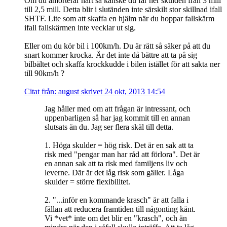
Om du amorterar hårt så kanske du får ner skulden från 3 mill
till 2,5 mill. Detta blir i slutänden inte särskilt stor skillnad ifall
SHTF. Lite som att skaffa en hjälm när du hoppar fallskärm
ifall fallskärmen inte vecklar ut sig.
Eller om du kör bil i 100km/h. Du är rätt så säker på att du
snart kommer krocka. Är det inte då bättre att ta på sig
bilbältet och skaffa krockkudde i bilen istället för att sakta ner
till 90km/h ?
Citat från: august skrivet 24 okt, 2013 14:54
Jag håller med om att frågan är intressant, och
uppenbarligen så har jag kommit till en annan
slutsats än du. Jag ser flera skäl till detta.
1. Höga skulder = hög risk. Det är en sak att ta
risk med "pengar man har råd att förlora". Det är
en annan sak att ta risk med familjens liv och
leverne. Där är det låg risk som gäller. Låga
skulder = större flexibilitet.
2. "...inför en kommande krasch" är att falla i
fällan att reducera framtiden till någonting känt.
Vi *vet* inte om det blir en "krasch", och än