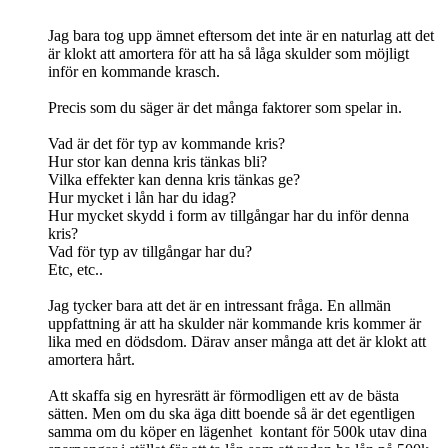
Jag bara tog upp ämnet eftersom det inte är en naturlag att det
är klokt att amortera för att ha så låga skulder som möjligt
inför en kommande krasch.
Precis som du säger är det många faktorer som spelar in.
Vad är det för typ av kommande kris?
Hur stor kan denna kris tänkas bli?
Vilka effekter kan denna kris tänkas ge?
Hur mycket i lån har du idag?
Hur mycket skydd i form av tillgångar har du inför denna
kris?
Vad för typ av tillgångar har du?
Etc, etc..
Jag tycker bara att det är en intressant fråga. En allmän
uppfattning är att ha skulder när kommande kris kommer är
lika med en dödsdom. Därav anser många att det är klokt att
amortera hårt.
Att skaffa sig en hyresrätt är förmodligen ett av de bästa
sätten. Men om du ska äga ditt boende så är det egentligen
samma om du köper en lägenhet kontant för 500k utav dina