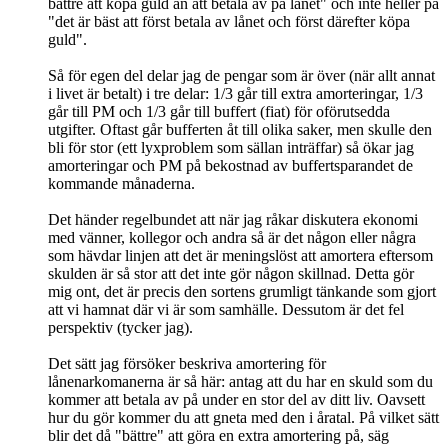
bättre att köpa guld än att betala av på lånet" och inte heller på
"det är bäst att först betala av lånet och först därefter köpa
guld".
Så för egen del delar jag de pengar som är över (när allt annat
i livet är betalt) i tre delar: 1/3 går till extra amorteringar, 1/3
går till PM och 1/3 går till buffert (fiat) för oförutsedda
utgifter. Oftast går bufferten åt till olika saker, men skulle den
bli för stor (ett lyxproblem som sällan inträffar) så ökar jag
amorteringar och PM på bekostnad av buffertsparandet de
kommande månaderna.
Det händer regelbundet att när jag råkar diskutera ekonomi
med vänner, kollegor och andra så är det någon eller några
som hävdar linjen att det är meningslöst att amortera eftersom
skulden är så stor att det inte gör någon skillnad. Detta gör
mig ont, det är precis den sortens grumligt tänkande som gjort
att vi hamnat där vi är som samhälle. Dessutom är det fel
perspektiv (tycker jag).
Det sätt jag försöker beskriva amortering för
lånenarkomanerna är så här: antag att du har en skuld som du
kommer att betala av på under en stor del av ditt liv. Oavsett
hur du gör kommer du att gneta med den i åratal. På vilket sätt
blir det då "bättre" att göra en extra amortering på, säg