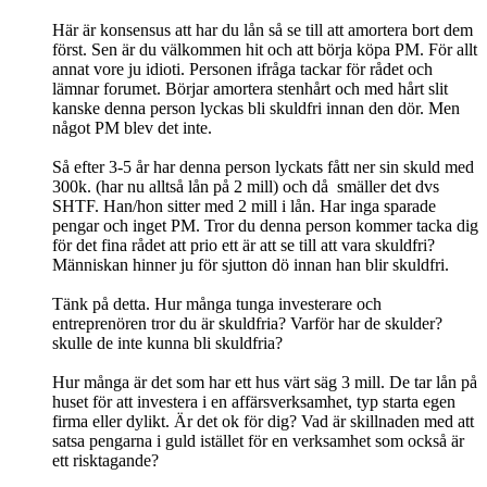
Här är konsensus att har du lån så se till att amortera bort dem
först. Sen är du välkommen hit och att börja köpa PM. För allt
annat vore ju idioti. Personen ifråga tackar för rådet och
lämnar forumet. Börjar amortera stenhårt och med hårt slit
kanske denna person lyckas bli skuldfri innan den dör. Men
något PM blev det inte.
Så efter 3-5 år har denna person lyckats fått ner sin skuld med
300k. (har nu alltså lån på 2 mill) och då smäller det dvs
SHTF. Han/hon sitter med 2 mill i lån. Har inga sparade
pengar och inget PM. Tror du denna person kommer tacka dig
för det fina rådet att prio ett är att se till att vara skuldfri?
Människan hinner ju för sjutton dö innan han blir skuldfri.
Tänk på detta. Hur många tunga investerare och
entreprenören tror du är skuldfria? Varför har de skulder?
skulle de inte kunna bli skuldfria?
Hur många är det som har ett hus värt säg 3 mill. De tar lån på
huset för att investera i en affärsverksamhet, typ starta egen
firma eller dylikt. Är det ok för dig? Vad är skillnaden med att
satsa pengarna i guld istället för en verksamhet som också är
ett risktagande?