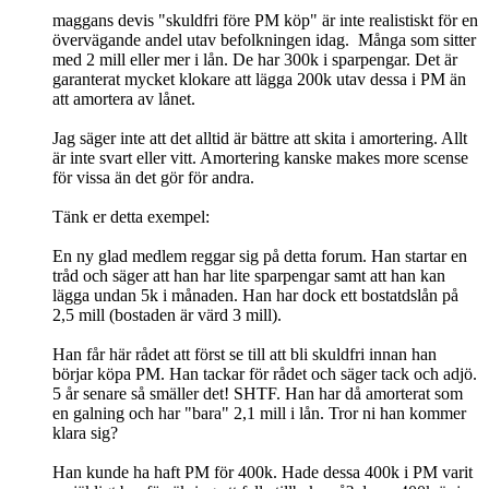
maggans devis "skuldfri före PM köp" är inte realistiskt för en
övervägande andel utav befolkningen idag. Många som sitter
med 2 mill eller mer i lån. De har 300k i sparpengar. Det är
garanterat mycket klokare att lägga 200k utav dessa i PM än
att amortera av lånet.
Jag säger inte att det alltid är bättre att skita i amortering. Allt
är inte svart eller vitt. Amortering kanske makes more scense
för vissa än det gör för andra.
Tänk er detta exempel:
En ny glad medlem reggar sig på detta forum. Han startar en
tråd och säger att han har lite sparpengar samt att han kan
lägga undan 5k i månaden. Han har dock ett bostatdslån på
2,5 mill (bostaden är värd 3 mill).
Han får här rådet att först se till att bli skuldfri innan han
börjar köpa PM. Han tackar för rådet och säger tack och adjö.
5 år senare så smäller det! SHTF. Han har då amorterat som
en galning och har "bara" 2,1 mill i lån. Tror ni han kommer
klara sig?
Han kunde ha haft PM för 400k. Hade dessa 400k i PM varit