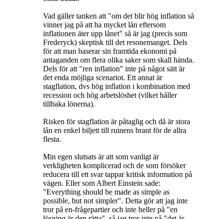
Vad gäller tanken att "om det blir hög inflation så
vinner jag på att ha mycket lån eftersom
inflationen äter upp lånet" så är jag (precis som
Frederyck) skeptisk till det resonemanget. Dels
för att man baserar sin framtida ekonomi på
antaganden om flera olika saker som skall hända.
Dels för att "ren inflation" inte på något sätt är
det enda möjliga scenariot. Ett annat är
stagflation, dvs hög inflation i kombination med
recession och hög arbetslöshet (vilket håller
tillbaka lönerna).
Risken för stagflation är påtaglig och då är stora
lån en enkel biljett till ruinens brant för de allra
flesta.
Min egen slutsats är att som vanligt är
verkligheten komplicerad och de som försöker
reducera till ett svar tappar kritisk information på
vägen. Eller som Albert Einstein sade:
"Everything should be made as simple as
possible, but not simpler". Detta gör att jag inte
tror på en-frågepartier och inte heller på "en
lösning är den rätta", så jag tror inte på "det är