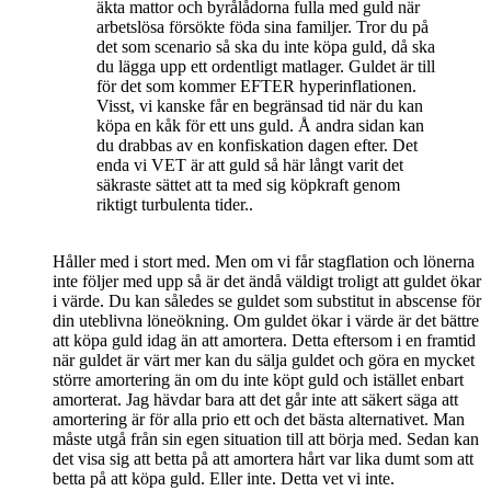
äkta mattor och byrålådorna fulla med guld när
arbetslösa försökte föda sina familjer. Tror du på
det som scenario så ska du inte köpa guld, då ska
du lägga upp ett ordentligt matlager. Guldet är till
för det som kommer EFTER hyperinflationen.
Visst, vi kanske får en begränsad tid när du kan
köpa en kåk för ett uns guld. Å andra sidan kan
du drabbas av en konfiskation dagen efter. Det
enda vi VET är att guld så här långt varit det
säkraste sättet att ta med sig köpkraft genom
riktigt turbulenta tider..
Håller med i stort med. Men om vi får stagflation och lönerna
inte följer med upp så är det ändå väldigt troligt att guldet ökar
i värde. Du kan således se guldet som substitut in abscense för
din uteblivna löneökning. Om guldet ökar i värde är det bättre
att köpa guld idag än att amortera. Detta eftersom i en framtid
när guldet är värt mer kan du sälja guldet och göra en mycket
större amortering än om du inte köpt guld och istället enbart
amorterat. Jag hävdar bara att det går inte att säkert säga att
amortering är för alla prio ett och det bästa alternativet. Man
måste utgå från sin egen situation till att börja med. Sedan kan
det visa sig att betta på att amortera hårt var lika dumt som att
betta på att köpa guld. Eller inte. Detta vet vi inte.