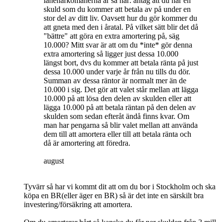
lånenarkomanerna är så här: antag att du har en
skuld som du kommer att betala av på under en
stor del av ditt liv. Oavsett hur du gör kommer du
att gneta med den i åratal. På vilket sätt blir det då
"bättre" att göra en extra amortering på, säg
10.000? Mitt svar är att om du *inte* gör denna
extra amortering så ligger just dessa 10.000
längst bort, dvs du kommer att betala ränta på just
dessa 10.000 under varje år från nu tills du dör.
Summan av dessa räntor är normalt mer än de
10.000 i sig. Det gör att valet står mellan att lägga
10.000 på att lösa den delen av skulden eller att
lägga 10.000 på att betala räntan på den delen av
skulden som sedan efteråt ändå finns kvar. Om
man har pengarna så blir valet mellan att använda
dem till att amortera eller till att betala ränta och
då är amortering att föredra.
august
Tyvärr så har vi kommt dit att om du bor i Stockholm och ska
köpa en BR(eller äger en BR) så är det inte en särskilt bra
investering/försäkring att amortera.