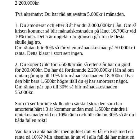
2.200.000kr
Två alternativ: Du har råd att avsätta 5,600kr i månaden.
1. Du amorterar och efter 3 år har du 2.000.000kr i lån. Om så
krisen kommer så blir månadskostnaden på lånet 16,700kr vid
10% ränta. Detta är ungefär där gränsen går för de flesta
skulle jag tro.
Om räntan blir 30% så får vi en månadskostnad på 50.000kr i
ränta. Detta klarar i stort sett ingen.
2. Du köper Guld för 5.600kr/mån så efter 3 år har du guld
för 200.000kr. Du har då fortfarande 2.200.000kr i lån så om
räntan går upp till 10% blir månadskostnaden 18.300kr. Dvs
den blir bara 1.600kr högre ifall du ej har amorterat något.
Om räntan går upp till 30% så blir månadskostnaden
55.000kr.
Som ni ser blir inte skillnaden särskilt stor. den som har
amorterat hårt i 3 år kommer undan med 1.600kr mindre i
räntekostnader vid en 10% ränta och blir räntan 30% så är du i
båda fallen rökt!
Vad kan vi anta händer med guldet ifall vi får en kris med en
ränta på 10%? Min gissning är att vi i alla fall då har minst en